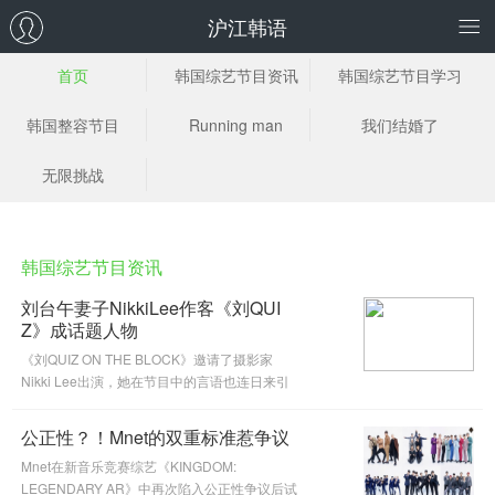
沪江韩语
首页
韩国综艺节目资讯
韩国综艺节目学习
韩国整容节目
Running man
我们结婚了
无限挑战
韩国综艺节目资讯
刘台午妻子NikkiLee作客《刘QUI
Z》成话题人物
《刘QUIZ ON THE BLOCK》邀请了摄影家
Nikki Lee出演，她在节目中的言语也连日来引
发了话题。她和丈夫刘台午之间的爱情故事令许
多人艳羡。
公正性？！Mnet的双重标准惹争议
Mnet在新音乐竞赛综艺《KINGDOM:
LEGENDARY AR》中再次陷入公正性争议后试