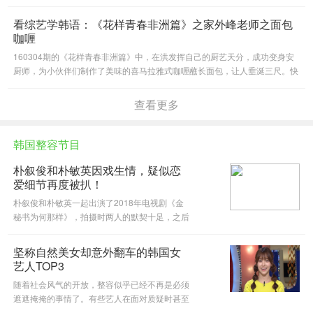
色”，这也是其经久不衰的秘诀啊！但在做任务
(미션, mission)的时候，最有趣的还是各种组
看综艺学韩语：《花样青春非洲篇》之家外峰老师之面包
合，接下来我们就来看看吧！
咖喱
160304期的《花样青春非洲篇》中，在洪发挥自己的厨艺天分，成功变身安
厨师，为小伙伴们制作了美味的喜马拉雅式咖喱蘸长面包，让人垂涎三尺。快
随小编一起来看看安厨师如何制作美味早餐的吧！
查看更多
韩国整容节目
朴叙俊和朴敏英因戏生情，疑似恋
爱细节再度被扒！
朴叙俊和朴敏英一起出演了2018年电视剧《金
秘书为何那样》，拍摄时两人的默契十足，之后
也像约会一样，在看似同一地点的地方或佩戴被
推测为情侣物品的恋爱说（loe star）不断。
坚称自然美女却意外翻车的韩国女
艺人TOP3
随着社会风气的开放，整容似乎已经不再是必须
遮遮掩掩的事情了。有些艺人在面对质疑时甚至
会直接承认。但是仍然有一些艺人出于各种原因