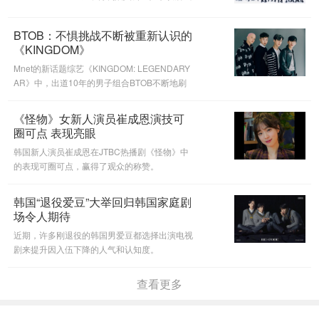
图蒙混过关。和其此前在《CAP-TEEN》中为坚
持“公正性”采取的措施完全不同。
BTOB：不惧挑战不断被重新认识的
《KINGDOM》
Mnet的新话题综艺《KINGDOM: LEGENDARY
AR》中，出道10年的男子组合BTOB不断地刷
新着人们对他们的认知。
《怪物》女新人演员崔成恩演技可
圈可点 表现亮眼
韩国新人演员崔成恩在JTBC热播剧《怪物》中
的表现可圈可点，赢得了观众的称赞。
韩国“退役爱豆”大举回归韩国家庭剧
场令人期待
近期，许多刚退役的韩国男爱豆都选择出演电视
剧来提升因入伍下降的人气和认知度。
查看更多