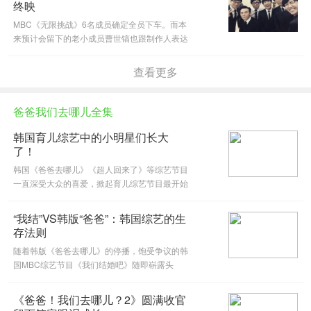
终映
MBC《无限挑战》6名成员确定全员下车。而本
来预计会留下的老小成员曹世镐也跟制作人表达
了下车意向。节目预计3月31日将终映，目前最
后录影还没确定，毕竟最后一次是特别的日子，
查看更多
预计将会是回顾过去的特辑。不过
爸爸我们去哪儿全集
韩国育儿综艺中的小明星们长大
了！
韩国《爸爸去哪儿》《超人回来了》等综艺节目
一直深受大众的喜爱，掀起育儿综艺节目最开始
的潮流则是2000年的《god的育儿日记》，当初
的在民现在已经是高中生。岁月流逝，曾经在节
“我结”VS韩版“爸爸”：韩国综艺的生
目中小小可爱的孩子们现在会是
存法则
随着韩版《爸爸去哪儿》的停播，饱受争议的韩
国MBC综艺节目《我们结婚吧》随即崭露头
角。《我结》何以秒杀超高收视率的《爸爸》存
活至今？让我们一起解析韩国综艺的生存法则
《爸爸！我们去哪儿？2》圆满收官
吧！