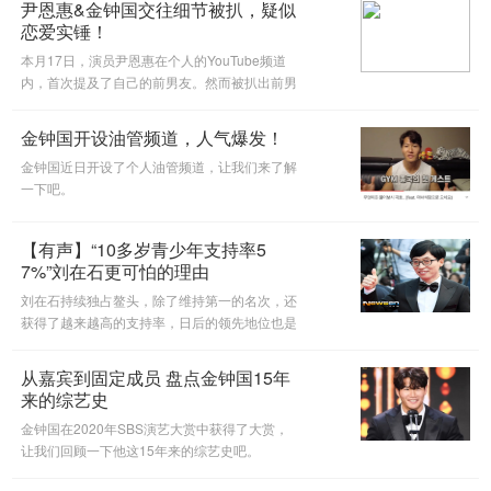
尹恩惠&金钟国交往细节被扒，疑似
恋爱实锤！
本月17日，演员尹恩惠在个人的YouTube频道
内，首次提及了自己的前男友。然而被扒出前男
友就是金钟国，两人有着相似的经历？
金钟国开设油管频道，人气爆发！
金钟国近日开设了个人油管频道，让我们来了解
一下吧。
【有声】“10多岁青少年支持率5
7%”刘在石更可怕的理由
刘在石持续独占鳌头，除了维持第一的名次，还
获得了越来越高的支持率，日后的领先地位也是
显而易见的。
从嘉宾到固定成员 盘点金钟国15年
来的综艺史
金钟国在2020年SBS演艺大赏中获得了大赏，
让我们回顾一下他这15年来的综艺史吧。