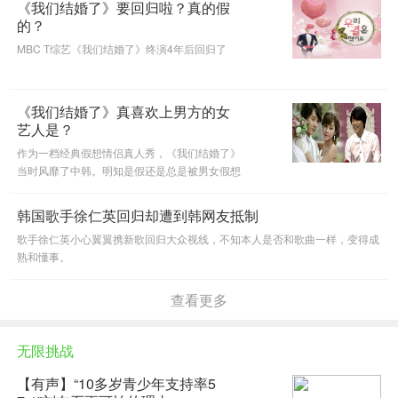
《我们结婚了》要回归啦？真的假
的？
MBC T综艺《我们结婚了》终演4年后回归了
《我们结婚了》真喜欢上男方的女
艺人是？
作为一档经典假想情侣真人秀，《我们结婚了》
当时风靡了中韩。明知是假还是总是被男女假想
情侣甜甜的爱情甜到了。其实不仅是观众，也有
出演者在出演过程中沉溺于这份虚假的感情之
韩国歌手徐仁英回归却遭到韩网友抵制
中。
歌手徐仁英小心翼翼携新歌回归大众视线，不知本人是否和歌曲一样，变得成
熟和懂事。
查看更多
无限挑战
【有声】“10多岁青少年支持率5