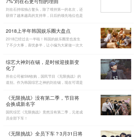
7%”刘在石更可怕的理由
刘在石持续独占鳌头，除了维持第一的名次，还
获得了越来越高的支持率，日后的领先地位也是
显而易见的。
2018上半年韩国娱乐圈大盘点
2018已经过去一半啦！韩国的娱乐圈里也发生
了不少大事，喜忧参半，让小编为大家做一次大
盘点吧！
综艺大神刘在锡，是时候迎接新变
化了
所在公司被SM收购，国民节目《无限挑战》的
道别。作为韩国综艺之神的刘在锡，现在可谓是
到了人生的岔路口，能否迎接挑战再续辉煌，他
接下来的路会怎么走呢？
《无限挑战》没有第二季，节目将
会换成新名字
国民综艺《无限挑战》竟然没有第二季，元老成
员全部下车！
《无限挑战》全员下车？3月31日将