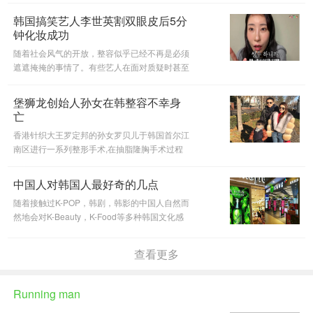
抵死不肯承认的。有的至今还未被实锤，但是有
韩国搞笑艺人李世英割双眼皮后5分
些却已经翻车了。下面我们就
钟化妆成功
随着社会风气的开放，整容似乎已经不再是必须
遮遮掩掩的事情了。有些艺人在面对质疑时甚至
会直接承认。韩国搞笑艺人李世英就坦然自爆自
己割了双眼皮。并在自己的YouTube个人频道中
堡狮龙创始人孙女在韩整容不幸身
上传了自己手术后化妆的视频。
亡
香港针织大王罗定邦的孙女罗贝儿于韩国首尔江
南区进行一系列整形手术,在抽脂隆胸手术过程
中因丙泊酚引发不良反应死亡,离世时才34岁。
中国人对韩国人最好奇的几点
随着接触过K-POP，韩剧，韩影的中国人自然而
然地会对K-Beauty，K-Food等多种韩国文化感
兴趣。对韩国文化的关注也转变成了对韩国人的
好奇了。因此，他们也经常问到中国留学的韩国
查看更多
留学生一些关于韩国的问题。今天
Running man