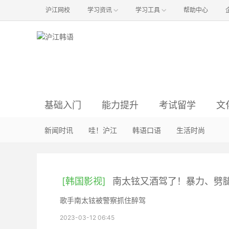
沪江网校
学习资讯
学习工具
帮助中心
基础入门
能力提升
考试留学
文
韩语语音
语法辨析
资讯与经验
韩国影视
新闻时讯
韩语入门
韩语阅读
韩国音乐
哇！沪江
真题解析
方法经验
韩语听力
明星娱乐
韩语口语
初级备考
词汇句型
职场韩语
韩国旅游
生活时尚
中级备考
行
韩
[韩国影视]
南太铉又酒驾了！暴力、劈
歌手南太铉被警察抓住醉驾
2023-03-12 06:45