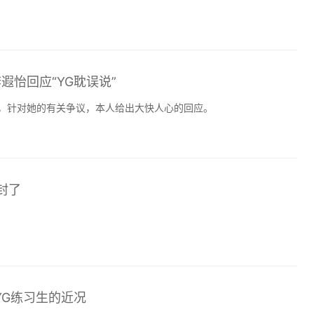
遐怡回应“YG耽误说”
议，针对她的有关争议，本人给出大快人心的回应。
封了
位YG练习生的近况