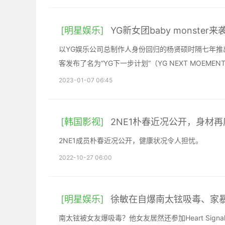
[明星娱乐]
YG新女团baby monst
以YG娱乐公司总制作人身份回归的杨贤硕时隔七年推
客发布了名为“YG下一步计划”（YG NEXT MOEM
2023-01-07 06:45
[韩国影视]
2NE1朴春近况公开，身材
2NE1成员朴春近况公开，健康状况令人担忧。
2022-10-27 06:00
[明星娱乐]
徐敏在自爆南太铉吸毒、家
南太铉被女友爆吸毒？他女友居然还参加Heart Signa