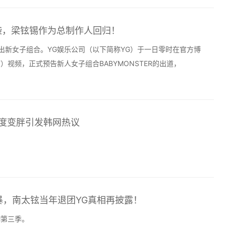
er来袭，梁铉锡作为总制作人回归！
出新女子组合。YG娱乐公司（以下简称YG）于一日零时在官方博
ENT）视频，正式预告新人女子组合BABYMONSTER的出道，
再度变胖引发韩网热议
暴，南太铉当年退团YG真相再披露！
l第三季。