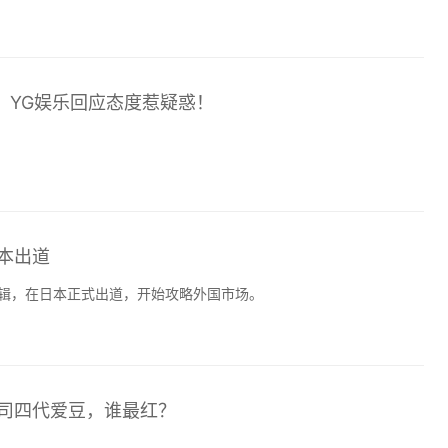
爱，YG娱乐回应态度惹疑惑！
日本出道
语专辑，在日本正式出道，开始攻略外国市场。
公司四代爱豆，谁最红？