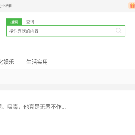
企业培训
搜索
查词
化娱乐
生活实用
业韩语
国文化
高级备考
韩企文化
韩国留学
腿、吸毒，他真是无恶不作…