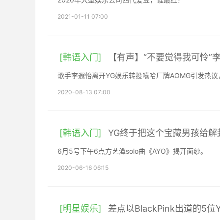
2021-01-11 07:00
[韩语入门]
【有声】“不要觉得我可怜”李
歌手李遐怡离开YG娱乐转投嘻哈厂牌AOMG引发热
2020-08-13 07:00
[韩语入门]
YG终于把这个宝藏男孩给解
6月5号下午6点方艺潭solo曲《AYO》揭开面纱。
2020-06-16 06:15
[明星娱乐]
差点以BlackPink出道的5