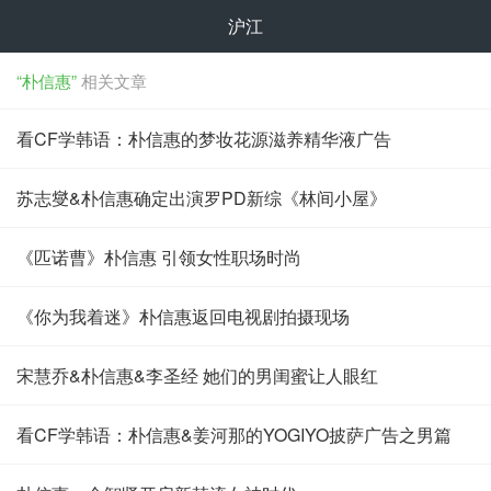
沪江
“朴信惠”
相关文章
看CF学韩语：朴信惠的梦妆花源滋养精华液广告
苏志燮&朴信惠确定出演罗PD新综《林间小屋》
《匹诺曹》朴信惠 引领女性职场时尚
《你为我着迷》朴信惠返回电视剧拍摄现场
宋慧乔&朴信惠&李圣经 她们的男闺蜜让人眼红
看CF学韩语：朴信惠&姜河那的YOGIYO披萨广告之男篇