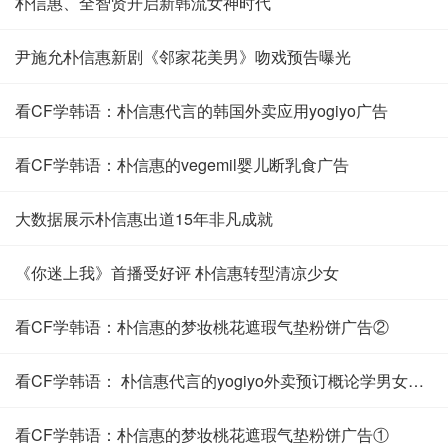
朴信惠、全智贤开启新韩流女神时代
尹施允朴信惠新剧《邻家花美男》吻戏预告曝光
看CF学韩语：朴信惠代言的韩国外卖应用yogiyo广告
看CF学韩语：朴信惠的vegemil婴儿断乳食广告
大数据展示朴信惠出道15年非凡成就
《你迷上我》首播受好评 朴信惠转型清凉少女
看CF学韩语：朴信惠的梦妆桃花遮瑕气垫粉饼广告②
看CF学韩语： 朴信惠代言的yogiyo外卖预订概论学男女篇广告
看CF学韩语：朴信惠的梦妆桃花遮瑕气垫粉饼广告①