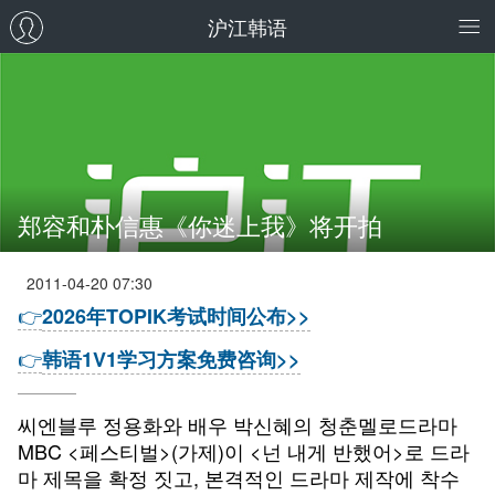
沪江韩语
郑容和朴信惠《你迷上我》将开拍
2011-04-20 07:30
👉
2026年TOPIK考试时间公布>>
👉
韩语1V1学习方案免费咨询>>
씨엔블루 정용화와 배우 박신혜의 청춘멜로드라마
MBC <페스티벌>(가제)이 <넌 내게 반했어>로 드라
마 제목을 확정 짓고, 본격적인 드라마 제작에 착수