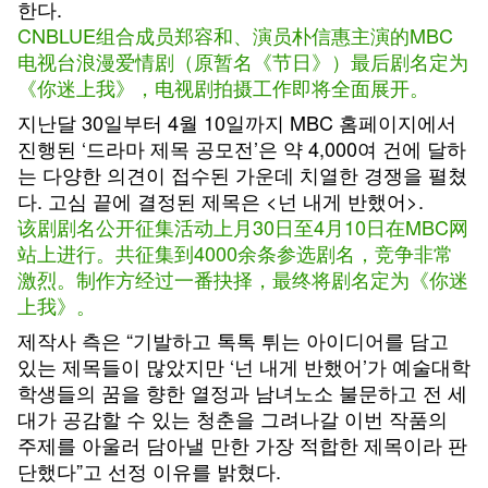
한다.
CNBLUE组合成员郑容和、演员朴信惠主演的MBC
电视台浪漫爱情剧（原暂名《节日》）最后剧名定为
《你迷上我》，电视剧拍摄工作即将全面展开。
지난달 30일부터 4월 10일까지 MBC 홈페이지에서
진행된 ‘드라마 제목 공모전’은 약 4,000여 건에 달하
는 다양한 의견이 접수된 가운데 치열한 경쟁을 펼쳤
다. 고심 끝에 결정된 제목은 <넌 내게 반했어>.
该剧剧名公开征集活动上月30日至4月10日在MBC网
站上进行。共征集到4000余条参选剧名，竞争非常
激烈。制作方经过一番抉择，最终将剧名定为《你迷
上我》。
제작사 측은 “기발하고 톡톡 튀는 아이디어를 담고
있는 제목들이 많았지만 ‘넌 내게 반했어’가 예술대학
학생들의 꿈을 향한 열정과 남녀노소 불문하고 전 세
대가 공감할 수 있는 청춘을 그려나갈 이번 작품의
주제를 아울러 담아낼 만한 가장 적합한 제목이라 판
단했다”고 선정 이유를 밝혔다.