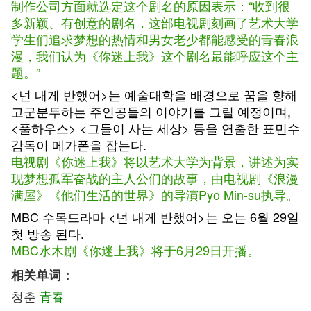
制作公司方面就选定这个剧名的原因表示：“收到很
多新颖、有创意的剧名，这部电视剧刻画了艺术大学
学生们追求梦想的热情和男女老少都能感受的青春浪
漫，我们认为《你迷上我》这个剧名最能呼应这个主
题。”
<넌 내게 반했어>는 예술대학을 배경으로 꿈을 향해
고군분투하는 주인공들의 이야기를 그릴 예정이며,
<풀하우스> <그들이 사는 세상> 등을 연출한 표민수
감독이 메가폰을 잡는다.
电视剧《你迷上我》将以艺术大学为背景，讲述为实
现梦想孤军奋战的主人公们的故事，由电视剧《浪漫
满屋》《他们生活的世界》的导演Pyo Min-su执导。
MBC 수목드라마 <넌 내게 반했어>는 오는 6월 29일
첫 방송 된다.
MBC水木剧《你迷上我》将于6月29日开播。
相关单词：
청춘
青春