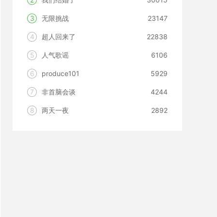
3
无限挑战
23147
4
超人回来了
22838
5
人气歌谣
6106
6
produce101
5929
7
非首脑会谈
4244
8
两天一夜
2892