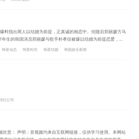
니다 내가 사랑하는 한사람 It's you 나는 모르죠 그댈 사랑하
 아냐 영원히 너를 위해 불러줄 이 멜로디 루루루 루루루 우릴 위한 멜로
니다 그게 내진심입니다 그댄 모르고 살아도 오늘도 내 맘은 그대뿐입
상... 声明：音视频均来自互联网链接，仅供学习使用。本网站自身不
을 가진 한 사람 나는 그대만 알아서 오늘도 사랑을 기다릴 겁니다
知识产权保护。当如发现本网站发布的信息包含有侵犯其著作权的链
해서 눈물이 납니다 사랑하는 한 사람 그댄 모르죠 그대보다 그댈 사랑
内容或屏蔽相关链接。
爆料指出两人以结婚为前提，正真诚的相恋中。但随后郑丽媛方马
链接，仅供学习使用。本网站自身不存储、控制、修改被链接的内
81年生的韩国演员郑丽媛与歌手朴孝信被爆以结婚为前提恋爱，郑
站发布的信息包含有侵犯其著作权的链接内容时，请联系我们，我们
小心的准备着婚礼（조심스럽게 결혼 준비를 하고 있다），两人
韩星动态
明星时尚
韩星结婚
韩国娱乐新闻
연한 비밀처럼 팬들 사이에서도 퍼져 있다）。郑丽媛之前已被
。 但很快双方就否认了这一报道，郑丽媛方表示从未在一起吃过
金三顺
经纪公司
视频欣赏： 声明：音视频均来自互联网链接，仅供学习使用。本网站