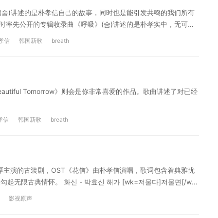
삶을 살아간다는 건 우리가 걸어나갈 한 걸음 한 걸음 날 잡고 있는
(숨)讲述的是朴孝信自己的故事，同时也是能引发共鸣的我们所有
너를 안고서 And I’m so alive, seems like I belong here 나의 세상
时率先公开的专辑收录曲《呼吸》(숨)讲述的是朴孝实中，无可奈
은 변해가고 그 안에 있는 너와 나의 모습도 변해가고 오늘은 걷더라
 /&gt; 숨 - 박효신 오늘 하루 쉴 숨이 오늘 하루 쉴 곳이 오
me Oh Home And I fly high I’m in sky high 너를 안고서 And
孝信
韩国新歌
breath
밤에 꾼 꿈이 지친 맘을 덮으며 눈을 감는다 괜찮아 남들과는 조금
은 너, 너의 세상은 나인 거야 And I fly high I’m in sky high 너를 안고서
눈을 뜨면 웃고프다 오늘 같은 밤 이대로 머물러도 될 꿈이라면 바랄
은 너, 너의 세상은 나인 거야 Fly high I feel alright I’m so alive If
은 날 마른 줄 알았던 오래된 눈물이 흐르면 잠들지 않는 내 작은
gh Fly high I feel alright I’m so alive I will fight And I fly high
뒤돌아 보지 않을래 이 길 너머 어딘가 봄이 힘없이 멈춰있던 세상
seems like I belong here 나의 세상은 너, 너의 세상은 나인 거야 声明：音
iful Tomorrow》则会是你非常喜爱的作品。歌曲讲述了对已经
 같은 밤 이대로 머물러도 될 꿈이라면 바랄 수 없는걸 바라도 된다
存储、控制、修改被链接的内容。"沪江网"高度重视知识产权保
 오래된 눈물이 흐르면 잠들지 않는 이 어린 가슴이 숨을 쉰다 고단
链接内容时，请联系我们，我们将依法采取措施移除相关内容或屏
눈을 감고 있어도 그렇게나 사랑하고 사랑했었던 너를 너를 몇 번이고 몇 번
联网链接，仅供学习使用。本网站自身不存储、控制、修改被链接的内
孝信
韩国新歌
breath
해 Because of you 난 아직도 Because of you 너무 아
站发布的信息包含有侵犯其著作权的链接内容时，请联系我们，我们
눈을 감아 Because of you 그 동안 행복했어 나도 너만큼 이제
se of you 난 오늘도 Because of you 겨우 살아 추억 속을 걸
se of you 난 괜찮아 Because of you 어느 날 우리 만나면
厚主演的古装剧，OST《花信》由朴孝信演唱，歌词包含着典雅忧
 you 그래 너는 나였었고 바라만 봐도 눈물 나는 넌 나의 영원한 너란
限古典情怀。 화신 - 박효신 해가 [wk=저물다]저물면[/wk]
 있을게 여기 Because of you 声明：音视频均来自互联网链接，仅供学习
 빠른 내 마음이 오늘도 그대에게 가죠 太阳落山 夜幕降临 我的爱
"沪江网"高度重视知识产权保护。当如发现本网站发布的信息包含
影视原声
朴孝信不期而至 比脚步更快的是我的心 今天也追随着你 울다 웃
法采取措施移除相关内容或屏蔽相关链接。
눈물로 그대를 지우죠 그대 얼굴을 바라볼때에는 나도 몰래 그댈 따라