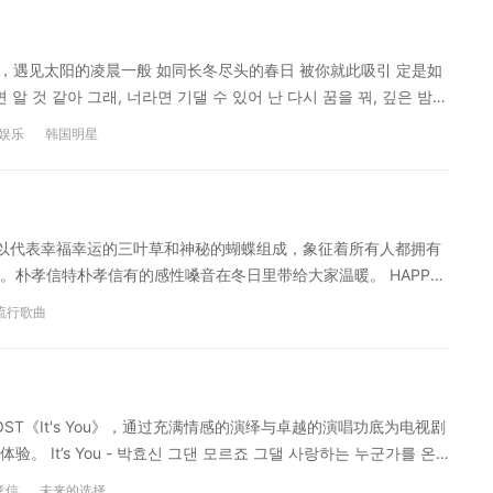
물이 고이죠 哭了 笑了 哭了 一个人的思念 用眼泪抹去刻在红叶上的你
有的梦 所以 眼泪盈眶 [wk]인연[/wk]이 아닌듯 버리고 버려
佛，遇见太阳的凌晨一般 如同长冬尽头的春日 被你就此吸引 定是如
 쌓여서 자꾸 그대 잊을수 없는데 放佛并不是缘分 一次次的舍弃 然
 보면 알 것 같아 그래, 너라면 기댈 수 있어 난 다시 꿈을 꿔, 깊은 밤
你 울다 웃다 울다 그대 그리다가 [wk=덧없다]덧없는[/wk]
can rely 看着你的眼睛便明了 没错，若是你便可以期待 我再次做梦，深夜 When
에 그대란 사람 다음생에 가질께요 哭了 笑了 哭了 思念着你 让我无常
娱乐
韩国明星
들 때 날 일으켜주던 한 사람 Who shines the light on me 두 눈이 붉
그대 얼굴을 바라볼 때에는 나도 몰래 그댈 따라 또 웃다가 가
候 将我掀起的一个人 Who shines the light on me 双眼通红之
 凝视着你的脸孔 我也不知不觉的跟着笑了 我知道这是无法拥有的梦 所
 것만 같아 이젠 니 마음을 알 수 있어 세상이 변해가 오늘밤, When
学习使用。本网站自身不存储、控制、修改被链接的内容。"沪江
我的变化一般 如今能够了解你的心 世界变换 今夜， When you shine your
息包含有侵犯其著作权的链接内容时，请联系我们，我们将依法采
，封面照以代表幸福幸运的三叶草和神秘的蝴蝶组成，象征着所有人都拥有
 alright 내겐 그 무엇도 필요 없어 Baby when you shine your light
朴孝信特朴孝信有的感性嗓音在冬日里带给大家温暖。 HAPPY
기억해 기적처럼 이뤄질 거야[/en][cn]纵然偶尔忧伤 That it’s
 했던 푸른 하늘 닮은 꿈을 가진 키 작은 꼬마가 어느새 담을 넘는다
en you shine your light 不是明白吗，如同命运一般我们的爱情 纵
流行歌曲
걸까? 작은 돌에 그만 넘어져도 일어나 다시 그 길 따라 걸어보렴 좀
]Just as stars 저 하늘에 별들처럼 너를 영원히 비춰줄 거야 세
er 너의 손을 잡고서 너와 발을 맞추며 가자 we are dancing
/en][cn]Just as stars 我如同天空繁星 永远将你照亮 世界改变 今夜，
봐 루루루 루루루 너를 위한 멜로디 루루루 루루루 누구도 상상 못할
눈을 보면 알 것 같아 그래, 너라면 기댈 수 있어 난 다시 꿈을 꿔, 깊은 밤
에 가득 꼭 넣어두렴 주문을 외워 it’s gonna be alright!
]看着你的眼睛便懂了 没错，只朴孝信要是你便可以期待 我再次做梦，深夜 When
T《It's You》，通过充满情感的演绎与卓越的演唱功底为电视剧
을 맞추며 가자 we are dancing together 서두르진 마 이제 익
内容为沪江韩语原创翻译，转载请注明出处。音视频均来自互联网链接，仅供学习使
t’s You - 박효신 그댄 모르죠 그댈 사랑하는 누군가를 온
디 루루루 루루루 하늘아래 누워 잠깐 쉬어가도 돼 눈을 감아도 보
沪江网"高度重视知识产权保护。当如发现本网站发布的信息包含有
목숨보다 사랑하는 바보같은 사람을 It's you 사랑한답니다 그게
 너야 한걸음 더 so happy together 다시 밝아온 아침 머나
孝信
未来的选择
采取措施移除相关内容或屏蔽相关链接。