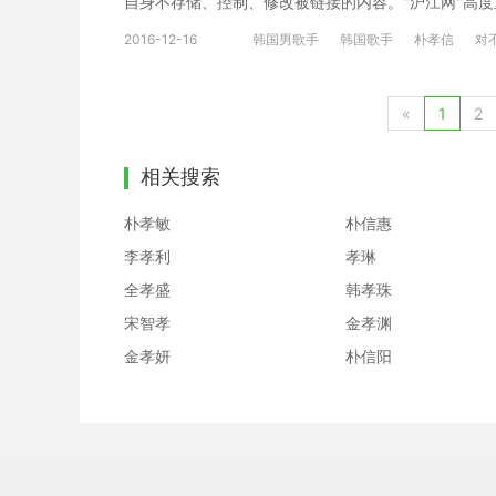
自身不存储、控制、修改被链接的内容。"沪江网"高
权的链接内容时，请联系我们，我们将依法采取措施移除
2016-12-16
韩国男歌手
韩国歌手
朴孝信
对
하나가 달가운 바람에 얼굴을 내밀어 아무 말 못했던 
한줄기 햇살에 몸 녹이다 그렇게 너는 또 한번 내게 온
아 서있다 잊혀질 만큼만 괜찮을 만큼만 눈물 머금고 
«
1
2
相关搜索
朴孝敏
朴信惠
李孝利
孝琳
全孝盛
韩孝珠
宋智孝
金孝渊
金孝妍
朴信阳