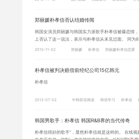
내진심입니다 그댄 모르고 살아도 오늘도 내맘은 그대뿐입
먼 여행을 떠나자 we belong together 혼자가
는 것만 알죠 아픈사랑이라 해도 It's you 사랑한답
디 루루루 루루루 지금 내 앞에 있는 내가 찾던 세
니다 내가사랑하는 한사람 내겐 마지막 한 사람 내 맘
郑丽媛朴孝信否认结婚传闻
存储、控制、修改被链接的内容。"沪江网"高度重视
사랑하는 한사람 It's you 그대만 알아서 버리질 못
接内容时，请联系我们，我们将依法采取措施移除相关
韩国女演员郑丽媛与韩国实力派歌手朴孝信被爆恋情，
하는 바보 같은 사람을 声明：音视频均来自互联网
上否认了这一说法，表示与朴孝信从未见过面。 同为
容。"沪江网"高度重视知识产权保护。当如发现本网
丽媛方否朴孝信认了这一传闻 之前已有媒体爆出两人在
将依法采取措施移除相关内容或屏蔽相关链接。
2015-11-02
郑丽媛
朴孝信
郑丽媛朴孝信恋爱
之间的情侣关系在粉丝中已经成为一个公开的秘密（공공
多次目睹参加朴孝信的演唱会，从侧面证实了这一传闻
饭，结婚传闻没有任何根据。 郑丽媛通过韩剧《我是
朴孝信被判决赔偿前经纪公司15亿韩元
朴孝信
2012-07-02
中韩双语阅读
韩语学习
朴孝信
韩国男歌手：朴孝信 韩国R&B界的当代传奇
朴孝信得好的歌手”，显然朴孝信就是这样的。 在线