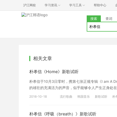
沪江网校
学习资讯
学习工具
帮助中心
搜索
查词
相关文章
朴孝信《Home》新歌试听
朴孝信于10月3日零时，携第七张正规专辑《I am A 
的雄壮的充满活力的声音，似乎能够令人产生正身处在
唱，给予了人们心中温热的感动。
2016-10-18
流行歌曲
韩国音乐
新歌试听
朴
Home - 박효신 꿈을 꾸고 있나 봐 흐린 풍경 속에 작은 
는 길 있을까 깨어나는 나를 느껴 선명해져가는 문 앞에 서
의 기척이 들려 And I fly high I’m in sky high 너를 안고
朴孝信《呼吸（breath）》新歌试听