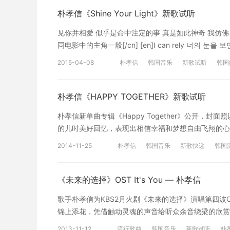
또 웃다가 가질 수 없는 꿈인 걸 알기에 두 눈에 눈
朴孝信《Shine Your Light》新歌试听
凝视着你的脸孔 我也不知不觉的跟着笑了 我知道这是无法拥
见你并相爱 似乎是命中注定的事 真是如此神奇 我仿
도 가슴에 더 깊이 새겨지네요 조금만 버려도 더 많이
同电影中的主角一般[/cn] [en]I can rely 너의 눈을
而在心中刻的更深 片刻的舍弃却化为深深的堆积 总是忘不了
When you shine your light[/en][cn]I 
내 인생 다 하는날 나 편해질까요 얼룩져 버린 내 삶
2015-04-08
朴孝信
韩国音乐
新歌试听
韩国
you shine your light[/cn] [en]어쩌다 걷다가 힘이 
的人生我再安详一天吧 我斑驳生活里的你 下辈子再拥有吧 
게 물들 때 나를 안아준 너에게[/en][cn]偶尔走的疲惫的时
질 수 없는 꿈인 걸 알기에 두 눈에 눈물이 흐르죠
时 对于将我抱住的你[/cn] [en]있잖아, 내가 달라지는
朴孝信《HAPPY TOGETHER》新歌试听
以 眼泪盈眶 声明：音视频均来自互联网链接，仅供
you shine your light[/en][cn]不是有吗，如同
网"高度重视知识产权保护。当如发现本网站发布的信
朴孝信新单曲专辑《Happy Together》公开
light[/cn] [en]가끔 서운하다 해도 That it’s gonna be
取措施移除相关内容或屏蔽相关链接。
的儿时美好回忆，表现出相信幸福和梦想自由飞翔的心。
알잖아, 운명 같은 우리 사랑 좀 더디게 흘러가도 그 빛을 
TOGETHER - 박효신 세상을 몰랐었던 마냥 웃기만
gonna be alright 对我来说不需要任何东西 Baby wh
2014-11-25
朴孝信
韩国音乐
新歌快递
韩国
언덕위로 좁게 트인 [그 작은 길 따라] 어디로 가는 
然在缓慢流逝 记住那道光 会如同奇迹般实现的啊[/cn] [en
더디면 어때? 어디든 좋아 한걸음씩 so happy togeth
상이 변해가 오늘밤, When you shine your light[
together 서두르진 마 조금 익숙한 멜로디를 불러
《未来的选择》OST It's You — 朴孝信
When you shine your light[/cn] [en]너의 
내일이 또 오겠지? 소나기에 자라난 무지개를 빌려다 포켓 속
When you shine your light[/en][cn
歌手朴孝信为KBS2月火剧《未来的选择》演唱第四波OS
한걸음씩 so happy together 너의 손을 잡고서 너와 발
you shine your light[/cn] 声明：本
锦上添花，凭借触动灵魂的声音给听众余音绕梁的欣赏体验。 I
숙한 멜로디를 불러봐 루루루 루루루 너를 위한 멜로
用。本网站自身不存储、控制、修改被链接的内容。"
종일 곁에서 바라보는데도 모르고있죠 그댄 모르죠 그댈 
이는 너를 닮은 별 찾아 고맙다는 인사를 건넨다 그게 바로
2013-11-12
流行歌曲
韩国音乐
新歌试听
朴
侵犯其著作权的链接内容时，请联系我们，我们将依法