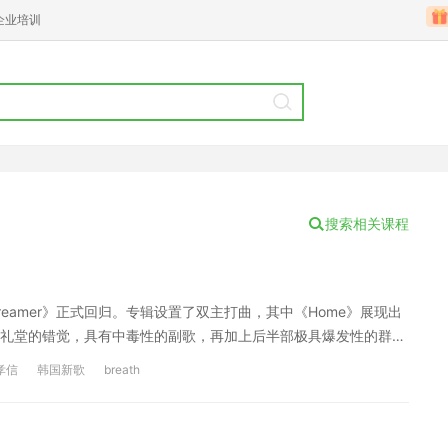
企业培训
搜索相关课程
Dreamer》正式回归。专辑设置了双主打曲，其中《Home》展现出
礼堂的错觉，具有中毒性的副歌，再加上后半部极具爆发性的群
孝信
韩国新歌
breath
문 하나 I wanna go home 저 문을 열어보면 다시 나의 집으로 가
있어 So maybe I’m home 멀지 않은 곳에서 나를 기다리는 너
서 And I’m so alive, seems like I belong here 나의 세상은 너,