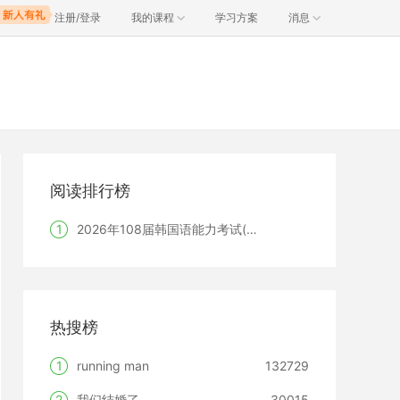
注册/登录
我的课程
学习方案
消息
阅读排行榜
1
2026年108届韩国语能力考试(TOPIK)韩国报名时间
热搜榜
1
running man
132729
2
我们结婚了
30015