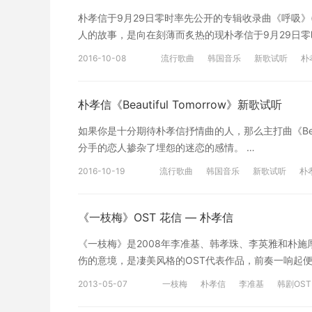
너의 세상은 나인 거야 구름 위를 걷는 거야 불확실한 
朴孝信于9月29日零时率先公开的专辑收录曲《呼吸》
그 손을 놓지 않을 거야 And I fly high I’m in sky high 
人的故事，是向在刻薄而炙热的现朴孝信于9月29日零
은 너, 너의 세상은 나인 거야 지금 이 순간에도 세상
何地放弃梦想活下去的我们，传达了信息的一首作品。 &lt;br
도 내일은 달려갈래 If you are there besides me Oh Ho
2016-10-08
流行歌曲
韩国音乐
新歌试听
朴
늘만큼 이렇게 또 한번 살아가 침대 밑에 놓아둔 지난 
I’m so alive, seems like I belong here 나의 세상
은 다른 모양 속에 나 홀로 잠들어 다시 오는 아침에 
And I’m so alive, seems like I belong here 나의 세상
수 없는걸 바라도 된다면 두렵지 않다면 너처럼 오늘 같
朴孝信《Beautiful Tomorrow》新歌试听
you, if you are there beside me I fly high I’m in sky hi
가슴이 숨을 쉰다 끝도 없이 먼 하늘 날아가는 새처럼 
I’m in sky high 너를 안고서 And I’m so alive, 
如果你是十分期待朴孝信抒情曲的人，那么主打曲《Beaut
에 비가 내리고 다시 자라난 오늘 그 하루를 살아 오늘
视频均来自互联网链接，仅供学习使用。本网站自身不
分手的恋人掺杂了埋怨的迷恋的感情。
면 두렵지 않다면 너처럼 오늘 같은 날 마른 줄 알았던
护。当如发现本网站发布的信息包含有侵犯其著作权的
Beautiful Tomorrow - 박효신 그려지지 않아 
했던 내 하루가 숨을 쉰다 声明：音视频均来自互
2016-10-19
流行歌曲
韩国音乐
新歌试听
朴
蔽相关链接。
이든 꿈이었다면 또 한번 원망하고 미워한 내가 미안하고 또 미안
容。"沪江网"高度重视知识产权保护。当如发现本网
파 무덤덤히 걸어가다 발걸음 마다 울고 울다 다 젖어버린 
将依法采取措施移除相关内容或屏蔽相关链接。
야 후회가 돼 그 누구보다 날 사랑할 수 있는 건 너야 Becau
《一枝梅》OST 花信 — 朴孝信
어가다 발걸음 마다 웃고 웃다 다 젖어버린 눈을 감아 Becau
《一枝梅》是2008年李准基、韩孝珠、李英雅和朴施
예전처럼 내가 아무 말 없이 웃어보일게 Because of
伤的意境，是凄美风格的OST代表作品，前奏一响起便勾起无
걸 Beautiful Tomorrow 그 날 그대로 여기 남아
밤이 찾아오듯 내 사랑 어김없이 찾아오죠 걸음보다 더
使用。本网站自身不存储、控制、修改被链接的内容。
2013-05-07
一枝梅
朴孝信
李准基
韩剧OST
孝珠、李英雅和朴施厚主演的古装剧，OST《花信》由
有侵犯其著作权的链接内容时，请联系我们，我们将依
다 울다 혼자 그리다가 붉은 [wk]잎[/wk]에 새긴 