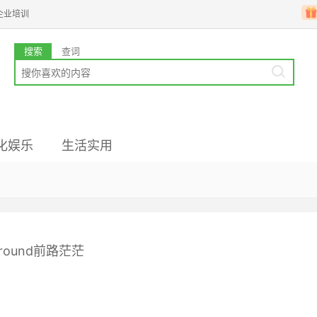
企业培训
搜索
查词
化娱乐
生活实用
业韩语
国文化
高级备考
韩企文化
韩国留学
round前路茫茫