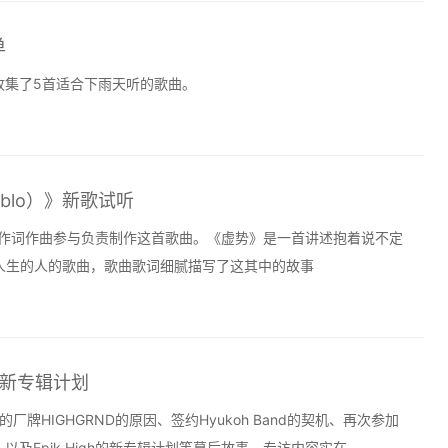
单
收集了5首适合下雨天听的歌曲。
Tablo）》新歌试听
员Tablo作词作曲参与负责制作这首歌曲。《虚势》是一首讲述抱着说不定
人生的人的歌曲，歌曲歌词细腻描写了这其中的故事
与新专辑计划
牌HIGHGRND的原因、签约Hyukoh Band的契机、再次参加
近况、以及Epik High的新专辑计划等幕后故事。专访内容实在