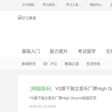
沪江网校
学习资讯
学习工具
帮助中心
基础入门
能力提升
考试留学
文
韩语语音
语法辨析
资讯与经验
韩国影视
新闻时讯
韩语入门
韩语阅读
韩国音乐
哇！沪江
真题解析
方法经验
韩语听力
明星娱乐
韩语口语
初级备考
词汇句型
职场韩语
韩国旅游
生活时尚
中级备考
行
韩
[韩国音乐]
YG旗下独立音乐厂牌High G
YG旗下独立音乐厂牌High Ground前路茫茫
2018-04-22 06:00