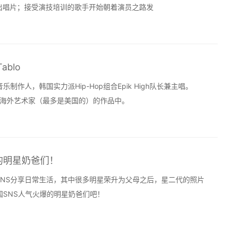
出唱片；接受演技培训的歌手开始朝着演员之路发
blo
乐制作人，韩国实力派Hip-Hop组合Epik High队长兼主唱。
的海外艺术家（最多是美国的）的作品中。
的明星奶爸们！
NS分享日常生活，其中很多明星荣升为父母之后，星二代的照片
国SNS人气火爆的明星奶爸们吧！