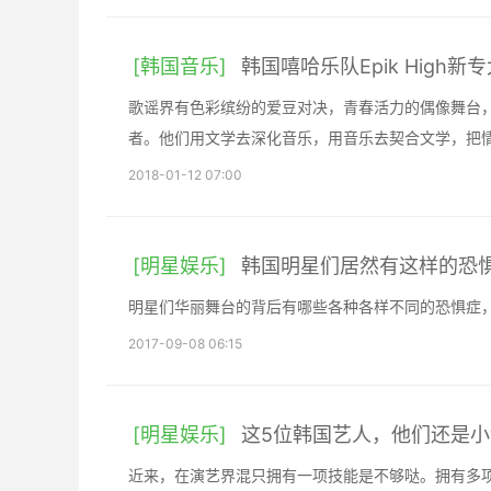
[韩国音乐]
韩国嘻哈乐队Epik High新
歌谣界有色彩缤纷的爱豆对决，青春活力的偶像舞台，也
者。他们用文学去深化音乐，用音乐去契合文学，把
2018-01-12 07:00
[明星娱乐]
韩国明星们居然有这样的恐
明星们华丽舞台的背后有哪些各种各样不同的恐惧症
2017-09-08 06:15
[明星娱乐]
这5位韩国艺人，他们还是小
近来，在演艺界混只拥有一项技能是不够哒。拥有多