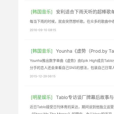
[韩国音乐]
安利适合下雨天听的超棒歌
每当下雨的时候，就会突然想听歌。在众多的歌曲中
2016-09-10 08:15
[韩国音乐]
Younha《虚势（Prod.by 
Younha推出数字单曲《虚势》由Epik High成
分手的恋人还会来看自己SNS的想法，包装自己日常
2015-12-29 06:15
[明星娱乐]
Tablo专访谈厂牌幕后故事
近日Tablo接受日刊体育的采访，期间谈到他独立运营的厂
《Show Me The Money》的理由、女儿Haru的