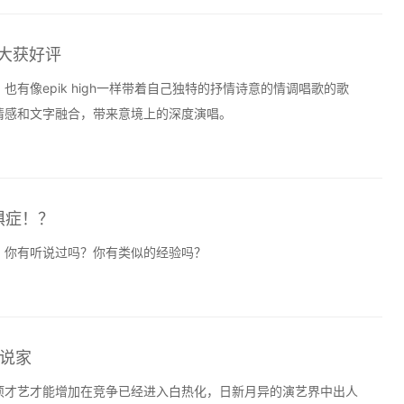
专大获好评
有像epik high一样带着自己独特的抒情诗意的情调唱歌的歌
情感和文字融合，带来意境上的深度演唱。
惧症！？
，你有听说过吗？你有类似的经验吗？
说家
项才艺才能增加在竞争已经进入白热化，日新月异的演艺界中出人