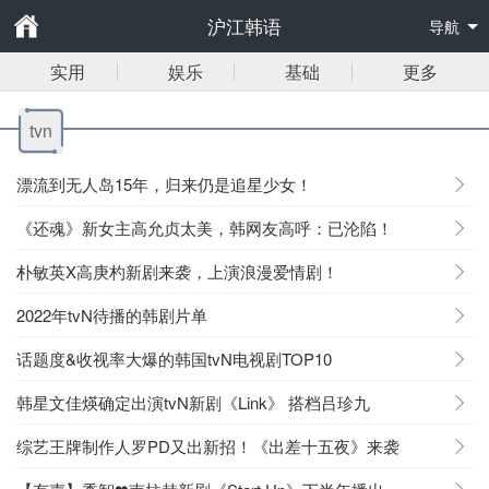
沪江韩语
导航
实用
娱乐
基础
更多
tvn
漂流到无人岛15年，归来仍是追星少女！
《还魂》新女主高允贞太美，韩网友高呼：已沦陷！
朴敏英X高庚杓新剧来袭，上演浪漫爱情剧！
2022年tvN待播的韩剧片单
话题度&收视率大爆的韩国tvN电视剧TOP10
韩星文佳煐确定出演tvN新剧《Link》 搭档吕珍九
综艺王牌制作人罗PD又出新招！《出差十五夜》来袭