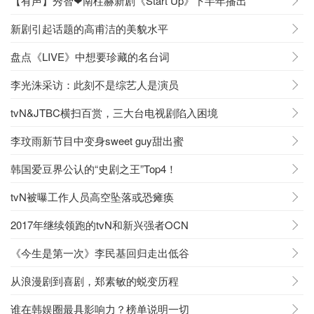
【有声】秀智❤南柱赫新剧《Start Up》下半年播出
新剧引起话题的高甫洁的美貌水平
盘点《LIVE》中想要珍藏的名台词
李光洙采访：此刻不是综艺人是演员
tvN&JTBC横扫百赏，三大台电视剧陷入困境
李玟雨新节目中变身sweet guy甜出蜜
韩国爱豆界公认的“史剧之王”Top4！
tvN被曝工作人员高空坠落或恐瘫痪
2017年继续领跑的tvN和新兴强者OCN
《今生是第一次》李民基回归走出低谷
从浪漫剧到喜剧，郑素敏的蜕变历程
谁在韩娱圈最具影响力？榜单说明一切