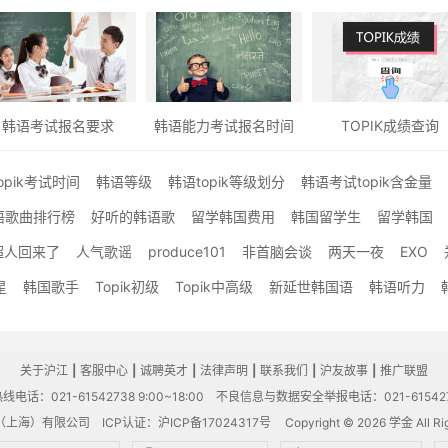
韩语考试报名要求
韩语能力考试报名时间
TOPIK成绩查询
opik考试时间
韩语等级
韩语topik等级划分
韩语考试topik含金量
语歌曲排行榜
好听的韩语歌
留学韩国费用
韩国留学生
留学韩国
超人回来了
人气歌谣
produce101
非首脑会谈
两天一夜
EXO
星
韩国歌手
Topik初级
Topik中高级
新延世韩国语
韩语听力
关于沪江
|
客服中心
|
诚聘英才
|
法律声明
|
联系我们
|
沪友故事
|
推广联盟
电话：021-61542738 9:00~18:00
不良信息与数据安全举报电话：021-61542
（上海）有限公司
ICP认证：沪ICP备17024317号
Copyright © 2026 学金 All Rig