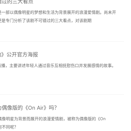
错过的三大看点
，是一部以偶像明星的梦想和生活为背景展开的浪漫爱情剧。尚未开
更是专门分析了该剧不可错过的三大看点，对该剧期
她》公开官方海报
首播，主要讲述年轻人通过音乐互相抚慰伤口并发展感情的故事。
像版的《On Air》吗？
偶像明星为背景而展开的浪漫爱情剧，被称为偶像版的《On
有何不同呢？