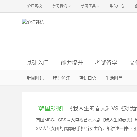
沪江网校
学习资讯
学习工具
帮助中心
基础入门
能力提升
考试留学
文
韩语语音
语法辨析
资讯与经验
韩国影视
新闻时讯
韩语入门
韩语阅读
韩国音乐
哇！沪江
真题解析
方法经验
韩语听力
明星娱乐
韩语口语
初级备考
词汇句型
职场韩语
韩国旅游
生活时尚
中级备考
行
韩
[韩国影视]
《我人生的春天》VS《对我
韩国MBC、SBS两大电视台水木剧《我人生的春天
SM人气女团的偶像歌手担当女主角，都讲述一种不