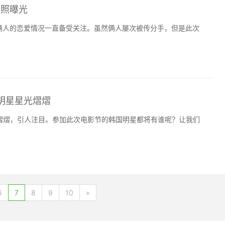
会照曝光
，俩人的恋爱情况一直备受关注。虽然俩人屡次被传分手，但是此次
流明星星光熠熠
熠熠，引人注目。参加此次电影节的韩国明星都将有谁呢？让我们
6
7
8
9
10
»