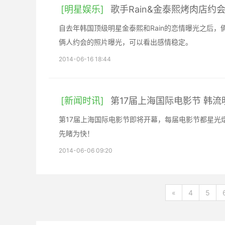
[明星娱乐]
歌手Rain&金泰熙烤肉店约
自去年韩国顶级明星金泰熙和Rain的恋情曝光之后
俩人约会的照片曝光，可以看出感情稳定。
2014-06-16 18:44
[新闻时讯]
第17届上海国际电影节 韩
第17届上海国际电影节即将开幕，每届电影节都星光
先睹为快！
2014-06-06 09:20
«
4
5