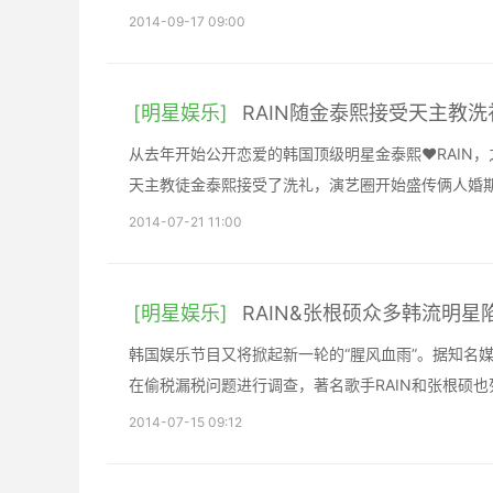
2014-09-17 09:00
[明星娱乐]
RAIN随金泰熙接受天主教
从去年开始公开恋爱的韩国顶级明星金泰熙❤RAIN，
天主教徒金泰熙接受了洗礼，演艺圈开始盛传俩人婚
2014-07-21 11:00
[明星娱乐]
RAIN&张根硕众多韩流明
韩国娱乐节目又将掀起新一轮的“腥风血雨”。据知名
在偷税漏税问题进行调查，著名歌手RAIN和张根硕
2014-07-15 09:12