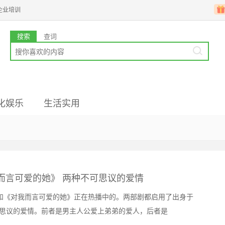
企业培训
搜索
查词
化娱乐
生活实用
业韩语
国文化
高级备考
韩企文化
韩国留学
而言可爱的她》 两种不可思议的爱情
》和《对我而言可爱的她》正在热播中的。两部剧都启用了出身于
可思议的爱情。前者是男主人公爱上弟弟的爱人，后者是