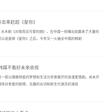
点击率赶超《星你》
SBS 水木剧《对我而言可爱的她》，在中国一经播出就赢来了大量的
可以说是继《星你》之后，今年又一火遍全中国的韩剧
韩媒不看好未来收视
，是一部以偶像明星的梦想和生活为背景展开的浪漫爱情剧。尚未开
媒体对老套的剧情、无趣的台词和新生代演员的演技