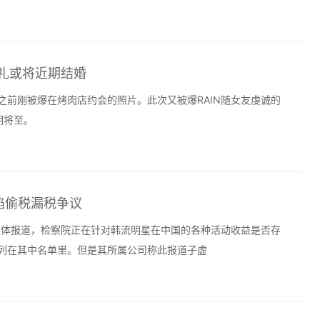
洗礼或将近期结婚
之前刚被爆在烤肉店约会的照片。此次又被爆RAIN随女友虔诚的
期将至。
星陷偷税漏税争议
媒体报道，检察院正在针对韩流明星在中国的各种活动收益是否存
也列在其中名单里。但是其所属公司称此报道子虚