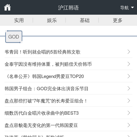
沪江韩语
导航
实用
娱乐
基础
更多
GOD
爷青回！听到就会唱的5首经典韩文歌
金泰宇因没有维持体重，被判赔偿天价韩币
《名单公开》韩国Legend男爱豆TOP20
韩国男子组合：GOD完全体出演音乐节目
盘点那些打破“7年魔咒”的长寿爱豆组合！
细数历代白金唱片收录曲中的BEST3
盘点容貌毫无变化的第一代韩国爱豆