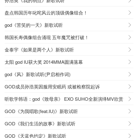
孙浩英《我的弱点》新歌试听
盘点韩国历年叱咤风云的顶级偶像组合！
god《苦笑的一天》新歌试听
韩国长寿偶像组合涌现 五年魔咒被打破！
金泰宇《如果是两个人》新歌试听
太阳 god IU获大奖 2014MMA圆满落幕
god《风》新歌试听(尹启相作词)
GOD成员孙浩英因服用安眠药 或被检察院起诉
听歌学韩语：god《致母亲》 EXO SUHO全新演绎MV欣赏
GOD《为我唱歌(feat.IU)》新歌试听
GOD《我们生活的故事》新歌试听
GOD《天蓝色约定》新歌试听