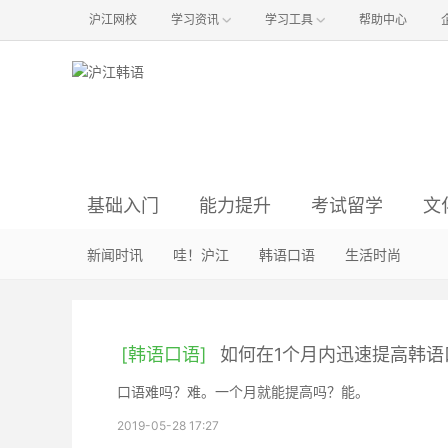
沪江网校
学习资讯
学习工具
帮助中心
基础入门
能力提升
考试留学
文
韩语语音
语法辨析
资讯与经验
韩国影视
新闻时讯
韩语入门
韩语阅读
韩国音乐
哇！沪江
真题解析
方法经验
韩语听力
明星娱乐
韩语口语
初级备考
词汇句型
职场韩语
韩国旅游
生活时尚
中级备考
行
韩
[韩语口语]
如何在1个月内迅速提高韩语
口语难吗？难。一个月就能提高吗？能。
2019-05-28 17:27