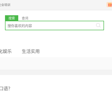
企业培训
搜索
查词
化娱乐
生活实用
业韩语
国文化
高级备考
韩企文化
韩国留学
口语？