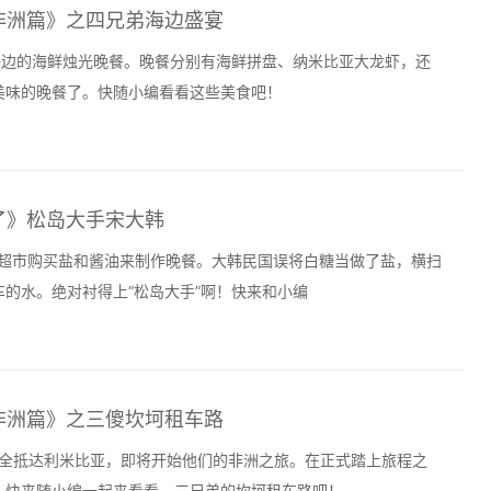
非洲篇》之四兄弟海边盛宴
了海边的海鲜烛光晚餐。晚餐分别有海鲜拼盘、纳米比亚大龙虾，还
美味的晚餐了。快随小编看看这些美食吧！
了》松岛大手宋大韩
胎去超市购买盐和酱油来制作晚餐。大韩民国误将白糖当做了盐，横扫
的水。绝对衬得上“松岛大手”啊！快来和小编
非洲篇》之三傻坎坷租车路
弟安全抵达利米比亚，即将开始他们的非洲之旅。在正式踏上旅程之
。快来随小编一起来看看，三兄弟的坎坷租车路吧！