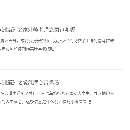
非洲篇》之家外峰老师之面包咖喱
己的厨艺天分，成功变身安厨师，为小伙伴们制作了美味的喜马拉雅
看安厨师如何制作美味早餐的吧！
非洲篇》之俊烈牌心灵鸡汤
四人在沙漠中遇见了独自一人驾车旅行的外国女大学生，并热情地交
新的人生智慧。这条信息是什么呢，快随小编看看吧