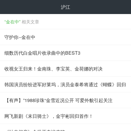
沪江
“金在中”
相关文章
守护你--金在中
细数历代白金唱片收录曲中的BEST3
收视女王归来！金南珠、李宝英、金荷娜的对决
韩国演员纷纷进军好莱坞，演员金泰希将通过《蝴蝶》回归
【有声】”1988珍珠“金雪近况公开 可爱外貌引起关注
网飞新剧《末日骑士》，金宇彬回归首作！