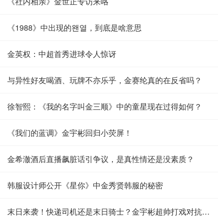
《社内相亲》金世正专访来咯
《1988》中出现的왠열，到底是啥意思
金英权：中超首秀进球令人惊讶
与异性好友喝酒、玩牌不亦乐乎，金赛纶真的在反省吗？
徐智熙：《我的名字叫金三顺》中的童星现在过得如何？
《我们的蓝调》金宇彬回归小荧屏！
金希澈酒后直播飙脏话引争议，是真性情还是没素质？
韩服设计师公开《星你》中金秀贤韩服的秘密
末日来袭！快递司机还是末日骑士？金宇彬超帅打戏对抗末世恶党！