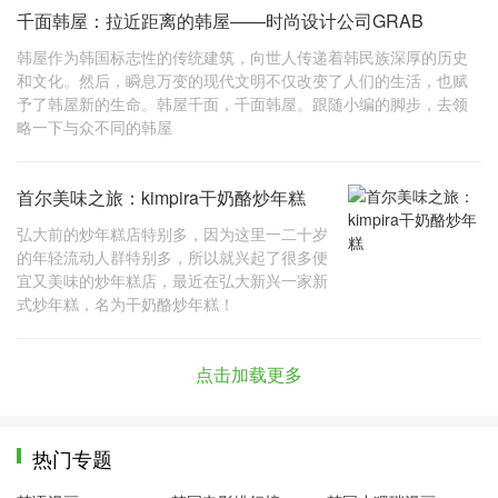
千面韩屋：拉近距离的韩屋——时尚设计公司GRAB
韩屋作为韩国标志性的传统建筑，向世人传递着韩民族深厚的历史
和文化。然后，瞬息万变的现代文明不仅改变了人们的生活，也赋
予了韩屋新的生命。韩屋千面，千面韩屋。跟随小编的脚步，去领
略一下与众不同的韩屋
首尔美味之旅：kimpira干奶酪炒年糕
弘大前的炒年糕店特别多，因为这里一二十岁
的年轻流动人群特别多，所以就兴起了很多便
宜又美味的炒年糕店，最近在弘大新兴一家新
式炒年糕，名为干奶酪炒年糕！
点击加载更多
热门专题