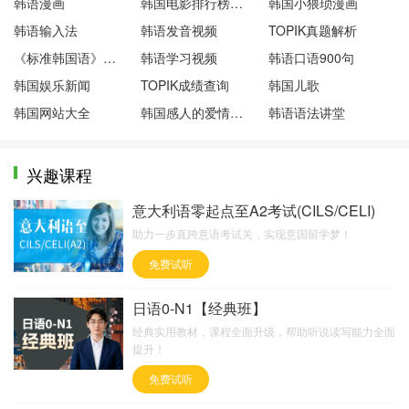
韩语漫画
韩国电影排行榜前十名
韩国小猥琐漫画
韩语输入法
韩语发音视频
TOPIK真题解析
《标准韩国语》第一册
韩语学习视频
韩语口语900句
韩国娱乐新闻
TOPIK成绩查询
韩国儿歌
韩国网站大全
韩国感人的爱情电影
韩语语法讲堂
兴趣课程
意大利语零起点至A2考试(CILS/CELI)
助力一步直跨意语考试关，实现意国留学梦！
免费试听
日语0-N1【经典班】
经典实用教材，课程全面升级，帮助听说读写能力全面
提升！
免费试听