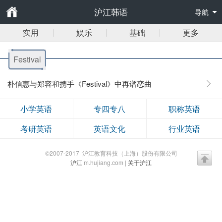
沪江韩语
导航
实用
娱乐
基础
更多
Festival
朴信惠与郑容和携手《Festival》中再谱恋曲
小学英语
专四专八
职称英语
考研英语
英语文化
行业英语
©2007-2017 沪江教育科技（上海）股份有限公司
沪江
m.hujiang.com |
关于沪江