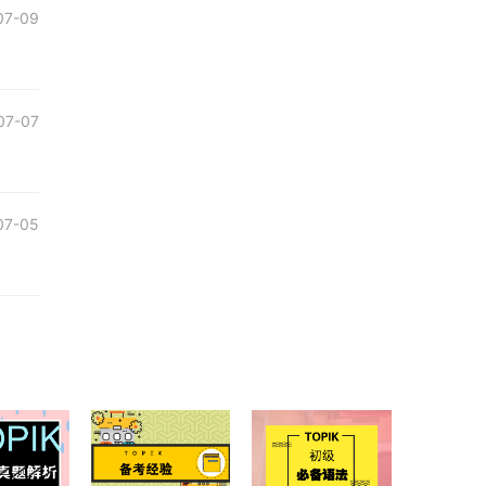
07-09
07-07
07-05