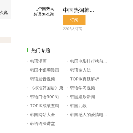
中国热词韩语怎么说
么说
订阅
2206
人订阅
热门专题
韩语漫画
韩国电影排行榜前十名
韩国小猥琐漫画
韩语输入法
韩语发音视频
TOPIK真题解析
《标准韩国语》第一册
韩语学习视频
韩语口语900句
韩国娱乐新闻
TOPIK成绩查询
韩国儿歌
韩国网站大全
韩国感人的爱情电影
韩语语法讲堂