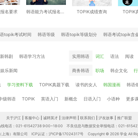
试报名要求
韩语能力考试报名时间
TOPIK成绩查询
TOPI
语topik考试时间
韩语等级
韩语topik等级划分
韩语考试topik含
最新韩剧
韩语学习方法
实用韩语
词汇
语法
阅读
国娱乐新闻
商务韩语
职场
韩企文化
行
法
学习资料下载
TOPIK真题下载
读书的女人
韩国漫画
韩语
中级韩语
TOPIK
英语入门
新概念
日语入门
小语种
更多
关于沪江
|
客服中心
|
诚聘英才
|
法律声明
|
联系我们
|
沪友故事
|
推广联盟
电话：021-61542738 9:00~18:00
不良信息与数据安全举报电话：021-61542
（上海）有限公司
ICP认证：沪ICP备17024317号
Copyright © 2026 学金 All Rig