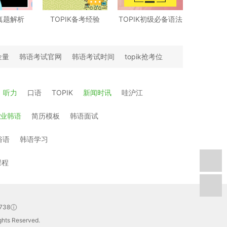
K真题解析
TOPIK备考经验
TOPIK初级必备语法
金量
韩语考试官网
韩语考试时间
topik抢考位
听力
口语
TOPIK
新闻时讯
哇沪江
业韩语
简历模板
韩语面试
俗语
韩语学习
课程
738
hts Reserved.