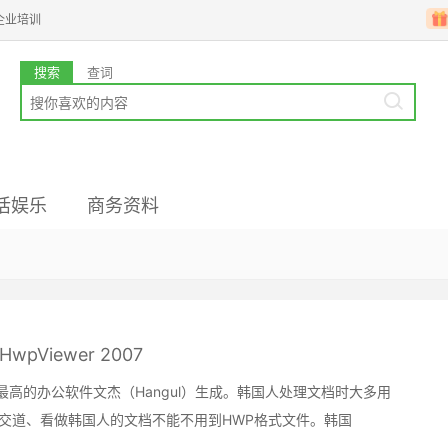
企业培训
搜索
查词
活娱乐
商务资料
务写作
化资料
高级备考
韩语简历
留学资料
wpViewer 2007
高的办公软件文杰（Hangul）生成。韩国人处理文档时大多用
打交道、看做韩国人的文档不能不用到HWP格式文件。韩国