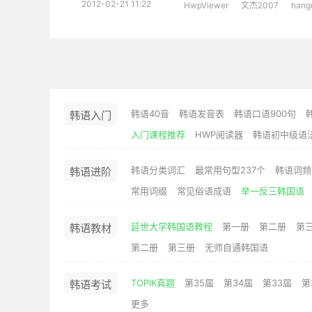
2012-02-21 11:22
HwpViewer
文杰2007
hang
韩语40音
韩语发音表
韩语口语900句
韩语入门
入门课程推荐
HWP阅读器
韩语初中级语
韩语分类词汇
最常用句型237个
韩语词频
韩语进阶
常用词缀
常见俗语成语
举一反三韩国语
延世大学韩国语教程
第一册
第二册
第
韩语教材
第二册
第三册
无师自通韩国语
TOPIK真题
第35届
第34届
第33届
第
韩语考试
更多