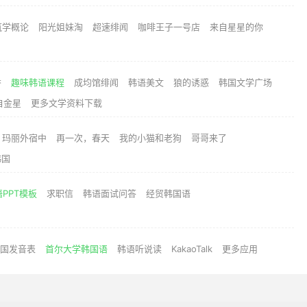
筑学概论
阳光姐妹淘
超速绯闻
咖啡王子一号店
来自星星的你
香
趣味韩语课程
成均馆绯闻
韩语美文
狼的诱惑
韩国文学广场
自金星
更多文学资料下载
玛丽外宿中
再一次，春天
我的小猫和老狗
哥哥来了
韩国
PPT模板
求职信
韩语面试问答
经贸韩国语
国发音表
首尔大学韩国语
韩语听说读
KakaoTalk
更多应用