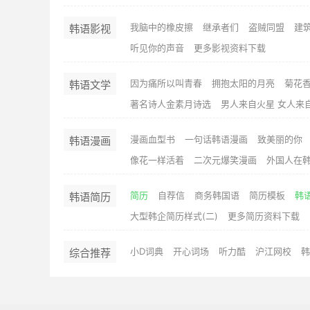
我脑中的橡皮擦
继承者们
盗贼同盟
建
韩语影视
听见你的声音
更多影视资料下载
因为痛所以叫青春
拥抱太阳的月亮
菊花
韩语文学
著名诗人金素月诗选
男人来自火星 女人来
漫画血型书
一句话韩语漫画
致美丽的你
韩语漫画
像花一样活着
二次元爆笑漫画
外国人在
简历
自荐信
商务韩国语
简历模板
韩语
韩语简历
大型韩企简历样式(二)
更多简历资料下载
小D词典
开心词场
听力酷
沪江网校
韩
综合推荐