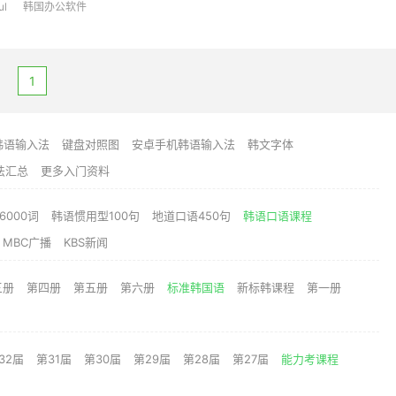
ul
韩国办公软件
1
韩语输入法
键盘对照图
安卓手机韩语输入法
韩文字体
法汇总
更多入门资料
6000词
韩语惯用型100句
地道口语450句
韩语口语课程
MBC广播
KBS新闻
三册
第四册
第五册
第六册
标准韩国语
新标韩课程
第一册
32届
第31届
第30届
第29届
第28届
第27届
能力考课程