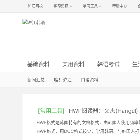
沪江网校
学习资讯
学习工具
帮助中心
基础资料
实用资料
韩语考试
生
语音资料
语法资料
资讯与经验
影视资料
新闻汇总
入门资料
小说阅读
音乐资料
哇！沪江
真题与解析
常用工具
听力资料
时尚资料
口语资料
初级备考
词汇资料
职场资料
旅游资料
中级备考
商
文
[常用工具]
HWP阅读器：文杰(Hangul) H
HWP格式是韩国特有的文档格式，由韩国人使用频率最
HWP格式，用DOC格式较少，学用韩语、与韩国人