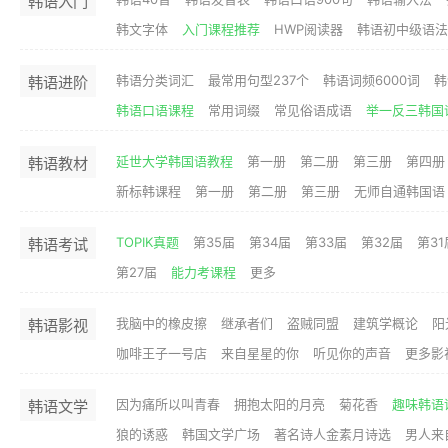
韩语入门
韩文字体
入门课程推荐
HWP阅读器
韩语初中级语法
韩语分类词汇
最常用句型237个
韩语词频6000词
韩
韩语进阶
韩语口语课程
常用词缀
常见俗语成语
举一反三韩国
延世大学韩国语教程
第一册
第二册
第三册
第四册
韩语教材
新标韩课程
第一册
第二册
第三册
无师自通韩国语
TOPIK真题
第35届
第34届
第33届
第32届
第31
韩语考试
第27届
能力考课程
更多
我脑中的橡皮擦
继承者们
盗贼同盟
建筑学概论
阳
韩语影视
咖啡王子一号店
来自星星的你
听见你的声音
更多影
因为痛所以叫青春
拥抱太阳的月亮
菊花香
趣味韩语
韩语文学
狼的诱惑
韩国文学广场
著名诗人金素月诗选
男人来