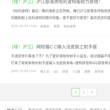
[哇！沪江]
沪江部落虎哈利波特版给力表情！
《哈利波特》最后一集的电影正在热映，俺们沪江部落吉祥物虎
的圆脸配上哈利波特的围巾校服，是不是好可爱捏？喜欢虎虎的
2010-12-03 11:44
部落虎
表情
哈利波特
[哇！沪江]
网校猫C.C输入法皮肤之射手座
手滴同学们等急了不？为了更好滴陪伴射手小盆友，经过偶猫不
打来了崭新崭新的射手座输入法皮肤来咯~搜狗拼音和QQ拼音俱
2010-12-03 11:41
输入法
QQ
拼音
CC猫
搜狗
射手座
1
2
3
韩语40音
韩语发音表
韩语口语900句
韩语输入法