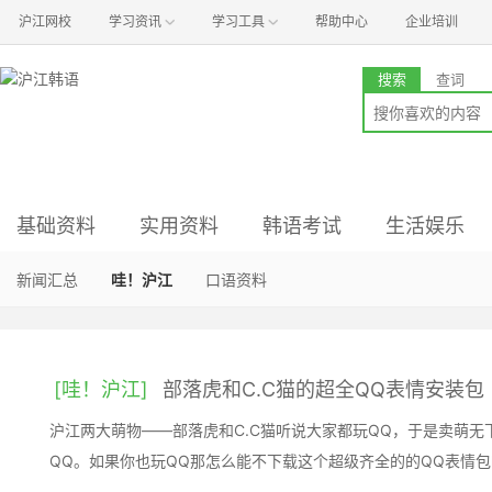
沪江网校
学习资讯
学习工具
帮助中心
企业培训
搜索
查词
基础资料
实用资料
韩语考试
生活娱乐
语音资料
语法资料
资讯与经验
影视资料
新闻汇总
入门资料
小说阅读
音乐资料
哇！沪江
真题与解析
常用工具
听力资料
时尚资料
口语资料
初级备考
词汇资料
职场资料
旅游资料
中级备考
商务写作
文化资料
高级备考
[哇！沪江]
部落虎和C.C猫的超全QQ表情安装包
沪江两大萌物——部落虎和C.C猫听说大家都玩QQ，于是卖萌
QQ。如果你也玩QQ那怎么能不下载这个超级齐全的的QQ表情