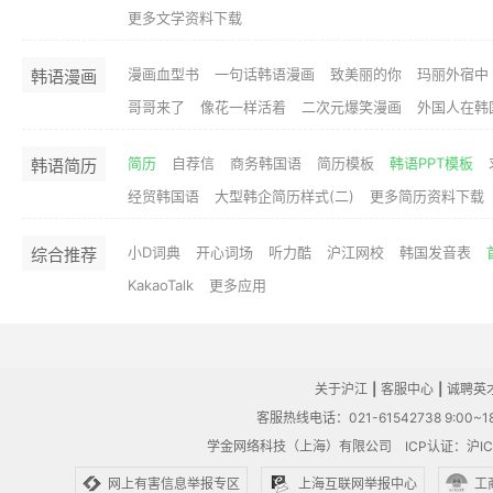
更多文学资料下载
漫画血型书
一句话韩语漫画
致美丽的你
玛丽外宿中
韩语漫画
哥哥来了
像花一样活着
二次元爆笑漫画
外国人在韩
简历
自荐信
商务韩国语
简历模板
韩语PPT模板
韩语简历
经贸韩国语
大型韩企简历样式(二)
更多简历资料下载
小D词典
开心词场
听力酷
沪江网校
韩国发音表
综合推荐
KakaoTalk
更多应用
关于沪江
|
客服中心
|
诚聘英
客服热线电话：021-61542738 9:00~18
学金网络科技（上海）有限公司
ICP认证：沪IC
网上有害信息举报专区
上海互联网举报中心
工