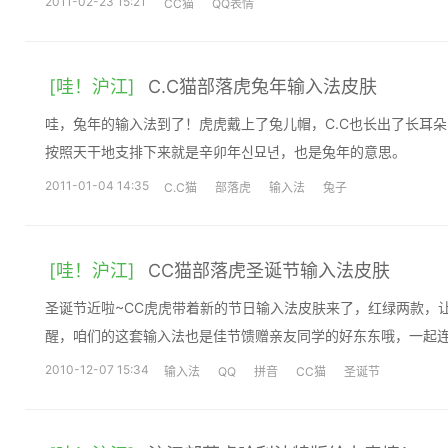
2011-02-23 15:21
CC猫
QQ表情
[哇！沪江]
C.C猫部落虎兔年输入法皮肤
哇，兔年的输入法到了！虎虎戴上了兔儿帽，C.C也长出了长耳
按照天干地支排下来就是辛卯年신묘년，也是兔年的意思。
2011-01-04 14:35
C.C猫
部落虎
输入法
兔子
[哇！沪江]
CC猫部落虎圣诞节输入法皮肤
圣诞节近啦~CC虎虎带着新的节日输入法皮肤来了，红绿两款，
醒，咱们的这套输入法也是佳节馈赠亲友同学的好东东哦，一起
2010-12-07 15:34
输入法
QQ
拼音
CC猫
圣诞节