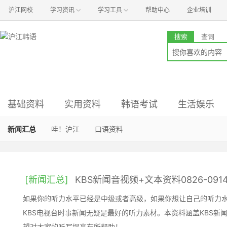
沪江网校
学习资讯
学习工具
帮助中心
企业培训
搜索
查词
基础资料
实用资料
韩语考试
生活娱乐
语音资料
语法资料
资讯与经验
影视资料
新闻汇总
入门资料
小说阅读
音乐资料
哇！沪江
真题与解析
常用工具
听力资料
时尚资料
口语资料
初级备考
词汇资料
职场资料
旅游资料
中级备考
商务写作
文化资料
高级备考
[新闻汇总]
KBS新闻音视频+文本资料0826-091
如果你的听力水平已经是中级或者高级，如果你想让自己的听力
KBS电视台时事新闻无疑是最好的听力素材。本资料涵盖KBS新
望对大家的听写提高有所帮助！