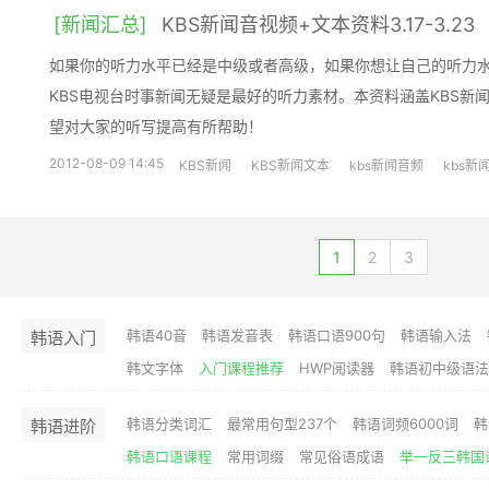
[新闻汇总]
KBS新闻音视频+文本资料3.17-3.23
如果你的听力水平已经是中级或者高级，如果你想让自己的听力
KBS电视台时事新闻无疑是最好的听力素材。本资料涵盖KBS新
望对大家的听写提高有所帮助！
2012-08-09 14:45
KBS新闻
KBS新闻文本
kbs新闻音频
kbs新
1
2
3
韩语40音
韩语发音表
韩语口语900句
韩语输入法
韩语入门
韩文字体
入门课程推荐
HWP阅读器
韩语初中级语法
韩语分类词汇
最常用句型237个
韩语词频6000词
韩
韩语进阶
韩语口语课程
常用词缀
常见俗语成语
举一反三韩国