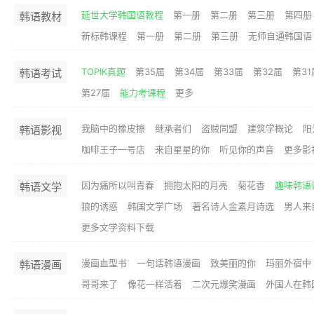
延世大学韩国语教程
第一册
第二册
第三册
第四册
韩语教材
新标韩课程
第一册
第二册
第三册
无师自通韩国语
TOPIK真题
第35届
第34届
第33届
第32届
第31
韩语考试
第27届
能力考课程
更多
我脑中的橡皮擦
继承者们
盗贼同盟
建筑学概论
阳
韩语影视
咖啡王子一号店
来自星星的你
听见你的声音
更多影
因为痛所以叫青春
拥抱太阳的月亮
菊花香
趣味韩语
韩语文学
狼的诱惑
韩国文学广场
著名诗人金素月诗选
男人来
更多文学资料下载
漫画血型书
一句话韩语漫画
致美丽的你
玛丽外宿中
韩语漫画
哥哥来了
像花一样活着
二次元爆笑漫画
外国人在韩