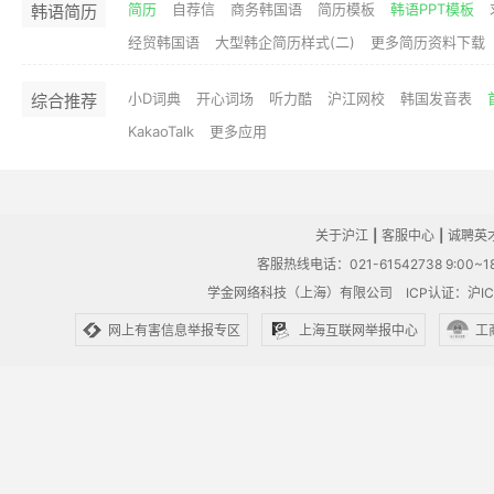
简历
自荐信
商务韩国语
简历模板
韩语PPT模板
韩语简历
经贸韩国语
大型韩企简历样式(二)
更多简历资料下载
小D词典
开心词场
听力酷
沪江网校
韩国发音表
综合推荐
KakaoTalk
更多应用
关于沪江
|
客服中心
|
诚聘英
客服热线电话：021-61542738 9:00~18
学金网络科技（上海）有限公司
ICP认证：沪IC
网上有害信息举报专区
上海互联网举报中心
工