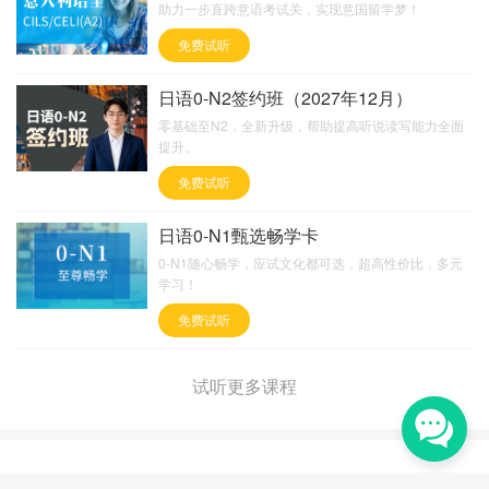
助力一步直跨意语考试关，实现意国留学梦！
免费试听
日语0-N2签约班（2027年12月）
零基础至N2，全新升级，帮助提高听说读写能力全面
提升。
免费试听
日语0-N1甄选畅学卡
0-N1随心畅学，应试文化都可选，超高性价比，多元
学习！
免费试听
试听更多课程