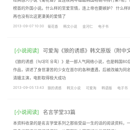
榜首的外国小说。什么样的至爱至情，连上帝也要嫉妒？ 什么样
再也没有比这更凄美的爱情了
2013-09-07 10:30
菊花香
韩文小说
金河仁
电子书
[小说阅读]
可爱淘《狼的诱惑》韩文原版（附中
《狼的诱惑（늑대의 유혹）》是一部人气网络小说，也是韩国80
作品，讲述了身世凄苦的少女在首尔的各种遭遇，后被改编为同
清娥主演，电影取得极大成功
2013-09-05 13:43
狼的诱惑
韩文小说
可爱淘
韩语版
电子书
[小说阅读]
名言学堂33篇
本资料收录的是名言学堂系列之那些受益一生的话的阅读资料，一