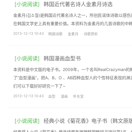
[小说阅读]
韩国近代著名诗人金素月诗选
金素月(김소월)是韩国近代著名诗人之一，所创民谣体诗歌以感
在韩国文学史上具有重要价值。本资料为金素月的几首诗歌的中
2013-12-13 10:43
韩国诗歌
金素月
诗歌赏析
[小说阅读]
韩国漫画血型书
本资料是中文版的电子书。2009年，一个名叫RealCrazyma
了“血型漫画”，把A、B、O 、AB四种血型人的个性特征表现的
们可以下载好好研究一下了~
2013-12-13 10:43
血型
漫画
朴东宣
[小说阅读]
经典小说《菊花香》电子书（韩文原
经典感人小说《菊花香》曾连续两年雄踞韩国畅销书排行第1名，