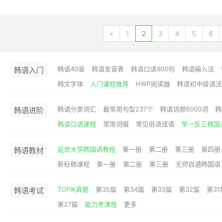
«
1
2
3
4
5
6
韩语40音
韩语发音表
韩语口语900句
韩语输入法
韩语入门
韩文字体
入门课程推荐
HWP阅读器
韩语初中级语法
韩语分类词汇
最常用句型237个
韩语词频6000词
韩
韩语进阶
韩语口语课程
常用词缀
常见俗语成语
举一反三韩国
延世大学韩国语教程
第一册
第二册
第三册
第四册
韩语教材
新标韩课程
第一册
第二册
第三册
无师自通韩国语
TOPIK真题
第35届
第34届
第33届
第32届
第31
韩语考试
第27届
能力考课程
更多