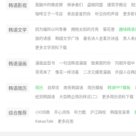
我脑中的橡皮擦
继承者们
盗贼同盟
建筑学概论
阳
韩语影视
咖啡王子一号店
来自星星的你
听见你的声音
更多影
因为痛所以叫青春
拥抱太阳的月亮
菊花香
趣味韩语
韩语文学
狼的诱惑
韩国文学广场
著名诗人金素月诗选
男人来
更多文学资料下载
漫画血型书
一句话韩语漫画
致美丽的你
玛丽外宿中
韩语漫画
哥哥来了
像花一样活着
二次元爆笑漫画
外国人在韩
简历
自荐信
商务韩国语
简历模板
韩语PPT模板
韩语简历
经贸韩国语
大型韩企简历样式(二)
更多简历资料下载
小D词典
开心词场
听力酷
沪江网校
韩国发音表
综合推荐
KakaoTalk
更多应用