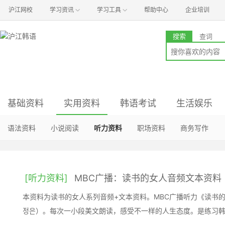
沪江网校
学习资讯
学习工具
帮助中心
企业培训
搜索
查词
基础资料
实用资料
韩语考试
生活娱乐
语音资料
语法资料
资讯与经验
影视资料
新闻汇总
入门资料
小说阅读
音乐资料
哇！沪江
真题与解析
常用工具
听力资料
时尚资料
口语资料
初级备考
词汇资料
职场资料
旅游资料
中级备考
商务写作
文化资料
高级备考
[听力资料]
MBC广播：读书的女人音频文本资料
本资料为读书的女人系列音频+文本资料。MBC广播听力《读书
정은）。每次一小段美文朗读，感受不一样的人生态度。是练习韩