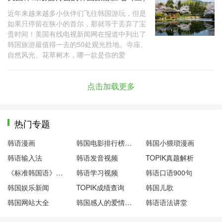
近年来越来越多小伙伴们飞往韩国游玩，但是
如果只停留在狭小的首尔，那就等于丢弃了宝
贵时间！美国有线电视新闻网在报道中列出了
韩国旅游最值得一去的50处观光胜地。寺庙、
自然风光、花草树木，哪一款是你的爱
点击加载更多
热门专题
韩语漫画
韩国电影排行榜前十名
韩国小猥琐漫画
韩语输入法
韩语发音视频
TOPIK真题解析
《标准韩国语》第一册
韩语学习视频
韩语口语900句
韩国娱乐新闻
TOPIK成绩查询
韩国儿歌
韩国网站大全
韩国感人的爱情电影
韩语语法讲堂