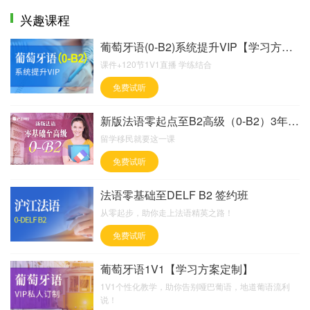
兴趣课程
葡萄牙语(0-B2)系统提升VIP【学习方案定制】
课件+120节1V1直播 学练结合
免费试听
新版法语零起点至B2高级（0-B2）3年畅学班
留学移民就要这一课
免费试听
法语零基础至DELF B2 签约班
从零起步，助你走上法语精英之路！
免费试听
葡萄牙语1V1【学习方案定制】
1V1个性化教学，助你告别哑巴葡语，地道葡语流利
说！