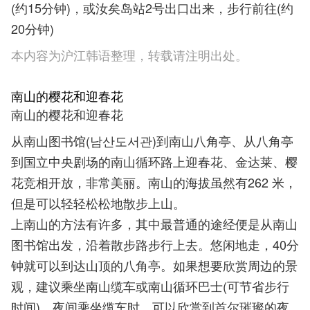
(约15分钟)，或汝矣岛站2号出口出来，步行前往(约
20分钟)
本内容为沪江韩语整理，转载请注明出处。
南山的樱花和迎春花
南山的樱花和迎春花
从南山图书馆(남산도서관)到南山八角亭、从八角亭
到国立中央剧场的南山循环路上迎春花、金达莱、樱
花竞相开放，非常美丽。南山的海拔虽然有262 米，
但是可以轻轻松松地散步上山。
上南山的方法有许多，其中最普通的途经便是从南山
图书馆出发，沿着散步路步行上去。悠闲地走，40分
钟就可以到达山顶的八角亭。如果想要欣赏周边的景
观，建议乘坐南山缆车或南山循环巴士(可节省步行
时间)。夜间乘坐缆车时，可以欣赏到首尔璀璨的夜