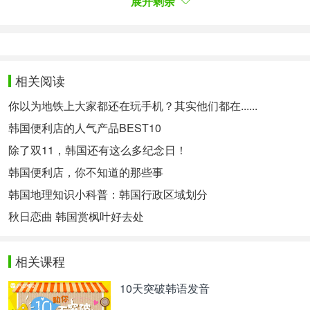
展开剩余
需20分钟)
本内容为沪江韩语整理，转载请注明出处。
昌庆宫春花游
相关阅读
昌庆宫春花游
你以为地铁上大家都还在玩手机？其实他们都在......
首尔市区的主要宫殿里，昌庆宫的春花最多最美。昌
韩国便利店的人气产品BEST10
庆宫内有樱花树、梅花树、樱桃树、山茱萸、杏树、
除了双11，韩国还有这么多纪念日！
山踯躅等各种树木，4月份竞相开花，形成美丽的风
韩国便利店，你不知道的那些事
景。
韩国地理知识小科普：韩国行政区域划分
如果时机赶的好，还可以欣赏到玉泉桥周边的白色花
秋日恋曲 韩国赏枫叶好去处
瓣雨美景。
相关课程
交通信息:
10天突破韩语发音
首尔地铁4号线惠化站4号出口出来后前行300m，过