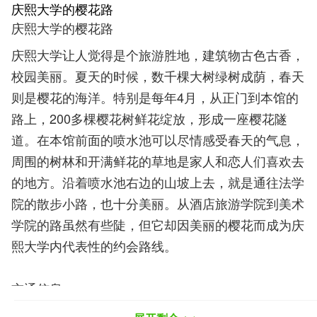
庆熙大学的樱花路
庆熙大学的樱花路
庆熙大学让人觉得是个旅游胜地，建筑物古色古香，
校园美丽。夏天的时候，数千棵大树绿树成荫，春天
则是樱花的海洋。特别是每年4月，从正门到本馆的
路上，200多棵樱花树鲜花绽放，形成一座樱花隧
道。在本馆前面的喷水池可以尽情感受春天的气息，
周围的树林和开满鲜花的草地是家人和恋人们喜欢去
的地方。沿着喷水池右边的山坡上去，就是通往法学
院的散步小路，也十分美丽。从酒店旅游学院到美术
学院的路虽然有些陡，但它却因美丽的樱花而成为庆
熙大学内代表性的约会路线。
交通信息:
首尔地铁1号线回基站下车，向庆熙大学方向步行(约