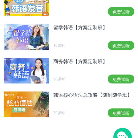
马路后左边路前行300m即是(步行需20~25分钟)
本内容为沪江韩语整理，转载请注明出处。
免费试听
留学韩语【方案定制班】
一山湖水公园春花游
一山湖水公园春花游
10课时
免费试听
位于首尔西北部的一山湖水公园，每逢春季，樱花和
迎春花竞相开放。全长4.7km的这里，也被誉为"花公
商务韩语【方案定制班】
园"，樱花树和花丛众多。公园内的散步路上种植着
1800余棵樱花树，特别是人工岛上的亭子周围，更
20课时
免费试听
为密集。夜晚，在华丽的照明下，樱花树与对面的建
韩语核心语法总攻略【随到随学班】
筑物照映在湖水中，形成奇特的氛围。
这里的草坪对游人开放，春天的时候，很适合全家郊
70课时
免费试听
游，只需带上坐垫即可。公园附近有复合文化空
间“Aramnuri(아람누리)”和综合购物场所“Western
Dom(웨스턴돔)”，将自然与文化生活有机的结合在了