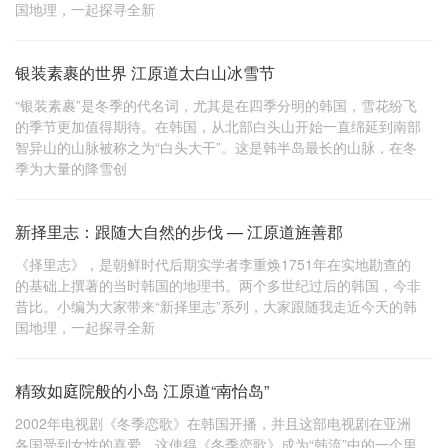
国地理，一起探寻全新
银装素裹的世界 江原道太白山冰雪节
“银装素裹”是冬季的代名词，尤其是在四季分明的韩国，雪花纷飞
的季节更加值得期待。在韩国，从北部白头山开始一直绵延到南部
智异山的山脉被称之为“白头大干”。这是韩半岛最长的山脉，在冬
季为大量的降雪创
新择里志：跟随大自然的步伐 — 江原道旌善郡
《择里志》，是朝鲜时代后期实学者李重焕1751年在实地勘查的
的基础上撰著的当时韩国的地理书。两个多世纪过后的韩国，今非
昔比。小编为大家带来“新择里志”系列，大家跟随我走近今天的韩
国地理，一起探寻全新
精致如庭院般的小岛 江原道“南怡岛”
2002年电视剧《冬季恋歌》在韩国开播，并且这部电视剧在亚洲
各国受到女性的喜爱，这使得《冬季恋歌》成为“韩流”中的一个里