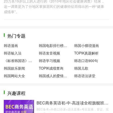
23万名19岁以上的人进行的《2010年地区社会健康调查》结果，
这一调查是为了分地区掌握居民们的健康特征而得出的一种“健康
成绩单”。
热门专题
韩语漫画
韩国电影排行榜前十名
韩国小猥琐漫画
韩语输入法
韩语发音视频
TOPIK真题解析
《标准韩国语》第一册
韩语学习视频
韩语口语900句
韩国娱乐新闻
TOPIK成绩查询
韩国儿歌
韩国网站大全
韩国感人的爱情电影
韩语语法讲堂
兴趣课程
BEC商务英语初-中-高连读全程旗舰班【含外教口语
BEC备考+外教口语课+语法直播+考前直播，拿证、实