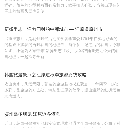
程碑。角色的造型时尚而有亲和力，故事扣人心弦，当然出现在荧
屏上的如画风景也是使
新择里志：活力四射的中部城市 — 江原道原州市
《择里志》，是朝鲜时代后期实学者李重焕1751年在实地勘查的
的基础上撰著的当时韩国的地理书。两个多世纪过后的韩国，今非
昔比。小编为大家带来“新择里志”系列，大家跟随我走近今天的韩
国地理，一起探寻全新
韩国旅游景点之江原道秋季旅游路线攻略
依山傍水，风景无限，著名的旅游胜地--江原道，一年四季，多姿
多彩，是旅游的好去处。特别是江原的秋季，漫山遍野的红枫景色
尤为迷人。
济州岛多烟鬼 江原道多酒鬼
近日，韩国保健福祉部和疾病管理本部通过全国保健所，公布了对