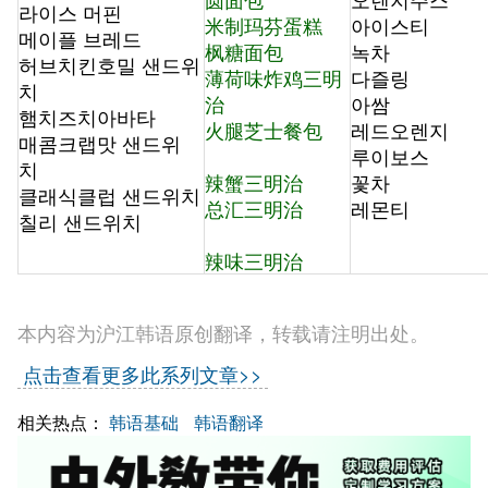
라이스 머핀
米制玛芬蛋糕
아이스티
메이플 브레드
枫糖面包
녹차
허브치킨호밀 샌드위
薄荷味炸鸡三明
다즐링
치
治
아쌈
햄치즈치아바타
火腿芝士餐包
레드오렌지
매콤크랩맛 샌드위
루이보스
치
辣蟹三明治
꽃차
클래식클럽 샌드위치
总汇三明治
레몬티
칠리 샌드위치
辣味三明治
本内容为沪江韩语原创翻译，转载请注明出处。
点击查看更多此系列文章>>
相关热点：
韩语基础
韩语翻译