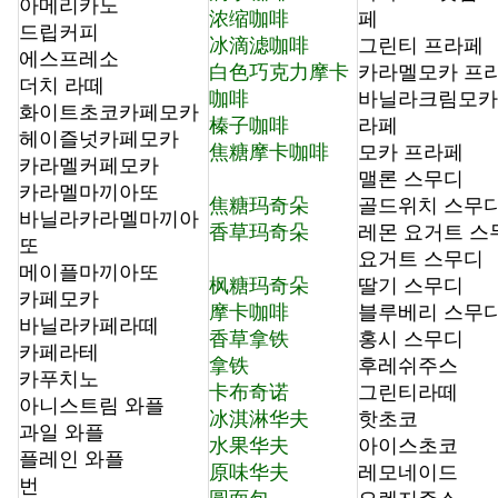
아메리카노
浓缩咖啡
페
드립커피
冰滴滤咖啡
그린티 프라페
에스프레소
白色巧克力摩卡
카라멜모카 프
더치 라떼
咖啡
바닐라크림모카
화이트초코카페모카
榛子咖啡
라페
헤이즐넛카페모카
焦糖摩卡咖啡
모카 프라페
카라멜커페모카
맬론 스무디
카라멜마끼아또
焦糖玛奇朵
골드위치 스무
바닐라카라멜마끼아
香草玛奇朵
레몬 요거트 스
또
요거트 스무디
메이플마끼아또
枫糖玛奇朵
딸기 스무디
카페모카
摩卡咖啡
블루베리 스무
바닐라카페라떼
香草拿铁
홍시 스무디
카페라테
拿铁
후레쉬주스
카푸치노
卡布奇诺
그린티라떼
아니스트림 와플
冰淇淋华夫
핫초코
과일 와플
水果华夫
아이스초코
플레인 와플
原味华夫
레모네이드
번
圆面包
오렌지주스