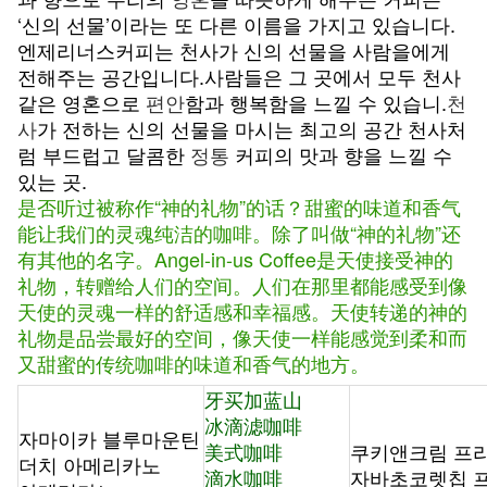
‘신의 선물’이라는 또 다른 이름을 가지고 있습니다.
엔제리너스커피는 천사가 신의 선물을 사람을에게
전해주는 공간입니다.사람들은 그 곳에서 모두 천사
같은 영혼으로
편안
함과 행복함을 느낄 수 있습니.
천
사
가 전하는 신의 선물을 마시는 최고의 공간 천사처
럼 부드럽고 달콤한
정통
커피의 맛과 향을 느낄 수
있는 곳.
是否听过被称作“神的礼物”的话？甜蜜的味道和香气
能让我们的灵魂纯洁的咖啡。除了叫做“神的礼物”还
有其他的名字。Angel-in-us Coffee是天使接受神的
礼物，转赠给人们的空间。人们在那里都能感受到像
天使的灵魂一样的舒适感和幸福感。天使转递的神的
礼物是品尝最好的空间，像天使一样能感觉到柔和而
又甜蜜的传统咖啡的味道和香气的地方。
牙买加蓝山
冰滴滤咖啡
자마이카 블루마운틴
美式咖啡
쿠키앤크림 프
더치 아메리카노
滴水咖啡
자바초코렛칩 