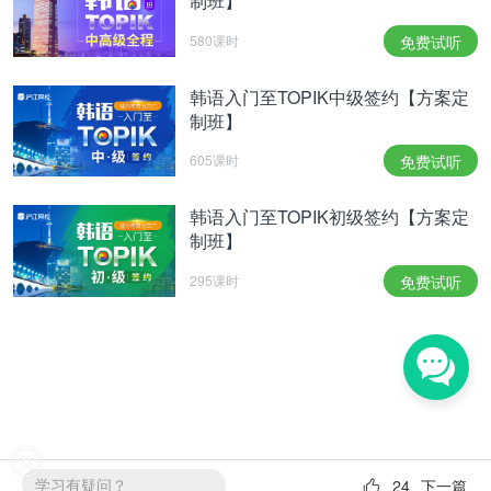
制班】
580课时
免费试听
韩语入门至TOPIK中级签约【方案定
制班】
605课时
免费试听
韩语入门至TOPIK初级签约【方案定
制班】
295课时
免费试听
学习有疑问？
24
下一篇