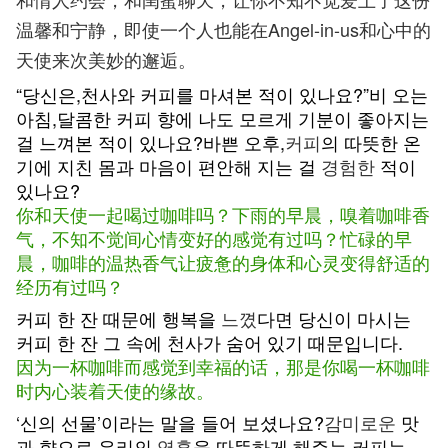
温馨和宁静，即使一个人也能在Angel-in-us和心中的
天使来次美妙的邂逅。
“당신은,천사와 커피를 마셔본 적이 있나요?”비 오는
아침,달콤한 커피 향에 나도 모르게 기분이 좋아지는
걸 느껴본 적이 있나요?바쁜 오후,
커피
의 따뜻한 온
기에 지친 몸과 마음이 편안해 지는 걸
경험한
적이
있나요?
你和天使一起喝过咖啡吗？下雨的早晨，嗅着咖啡香
气，不知不觉间心情变好的感觉有过吗？忙碌的早
晨，咖啡的温热香气让疲惫的身体和心灵变得舒适的
经历有过吗？
커피 한 잔 때문에 행복을
느꼈
다면 당신이 마시는
커피 한 잔 그 속에 천사가 숨어 있기 때문입니다.
因为一杯咖啡而感觉到幸福的话，那是你喝一杯咖啡
时内心装着天使的缘故。
‘신의 선물’이라는 말을 들어 보셨나요?
감미로운
맛
과 향으로 우리의
영혼
을 따뜻하게 해주는 커피는