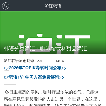
沪江韩语
韩语分类词汇：咖啡馆饮料甜品词汇
沪江韩语原创翻译
2012-02-22 14:14
👉
2026年TOPIK考试时间公布>>
👉
韩语1V1学习方案免费咨询>>
冬日里凛冽的寒风，咖啡厅里浓浓的香气，总能诱
惑在寒风里瑟瑟发抖的人走进另一个世界，在这里，
和情人约会，和闺蜜聊天，让你不知不觉爱上了这份