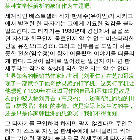
某种文学性解析的象征作为主题吧。
세계적인 베스트셀러 작가 한세주(유아인)가 시카고
에서 발견한 한 타자기는 그에게 기묘한 영감을 불러
일으킨다. 그 타자기는 1930년대 경성에서 글을 쓰
던 자신과 친구인지 동료인지 알 수 없는 미스터리한
인물 유진오(고경표), 그리고 심부름을 도맡아 하는
듯한 전설(임수정)이 함께 어울렸던 이야기를 떠올리
게 한다. 그것이 실제로 벌어졌던 일인지 아니면 한
세주라는 작가의 상상에 의한 것인지는 알 수 없다.
世界知名的畅销书作家韩世洲（刘亚仁）在芝加哥发
现了一部赋予了他奇妙灵感的打字机。这架打字机让
他想起了1930年在汉城写作的自己和不知道是敌是
友的神秘人物刘真吾（高庚杓），还有帮忙跑腿的田
雪（林秀晶）相处的事情。这是实际上发生过的事，
还是只是作家韩世洲的想象呢，我们不得而知。
그 타자기를 구입하려 하지만 팔지 않겠다던 주인은
타자기 스스로 자신을 한세주에게 보내달라고 찍어
대는 기이한 광경에 놀라 결국 한세주에게 타자기를