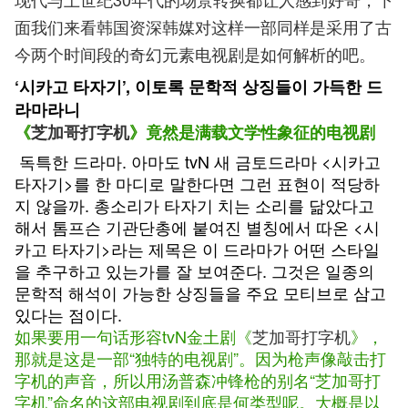
面我们来看韩国资深韩媒对这样一部同样是采用了古
今两个时间段的奇幻元素电视剧是如何解析的吧。
‘시카고 타자기’, 이토록 문학적 상징들이 가득한 드
라마라니
《
芝加哥打字机
》竟然是满载文学性象征的电视剧
독특한 드라마. 아마도 tvN 새 금토드라마 <시카고
타자기>를 한 마디로 말한다면 그런 표현이 적당하
지 않을까. 총소리가 타자기 치는 소리를 닮았다고
해서 톰프슨 기관단총에 붙여진 별칭에서 따온 <시
카고 타자기>라는 제목은 이 드라마가 어떤 스타일
을 추구하고 있는가를 잘 보여준다. 그것은 일종의
문학적 해석이 가능한 상징들을 주요 모티브로 삼고
있다는 점이다.
如果要用一句话形容tvN金土剧《
芝加哥打字机
》，
那就是这是一部“独特的电视剧”。因为枪声像敲击打
字机的声音，所以用汤普森冲锋枪的别名“芝加哥打
字机”命名的这部电视剧到底是何类型呢。大概是以