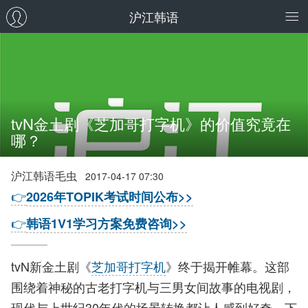
沪江韩语
tvN金土剧《芝加哥打字机》的价值究竟在
哪？
沪江韩语毛虫
2017-04-17 07:30
👉
2026年TOPIK考试时间公布>>
👉
韩语1V1学习方案免费咨询>>
tvN新金土剧《
芝加哥打字机
》终于揭开帷幕。这部
围绕着神秘的古老打字机与三男女间故事的电视剧，
现代与上世纪30年代的场景转换都让人感到好奇，下