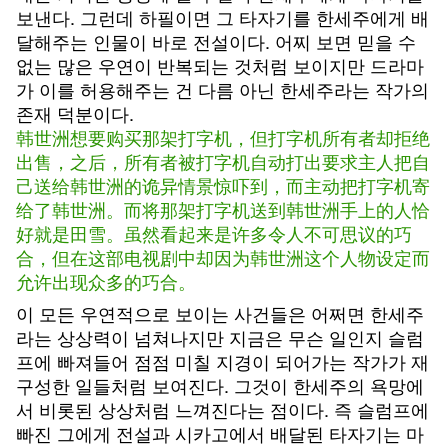
보낸다. 그런데 하필이면 그 타자기를 한세주에게 배
달해주는 인물이 바로 전설이다. 어찌 보면 믿을 수
없는 많은 우연이 반복되는 것처럼 보이지만 드라마
가 이를 허용해주는 건 다름 아닌 한세주라는 작가의
존재 덕분이다.
韩世洲想要购买那架打字机，但打字机所有者却拒绝
出售，之后，所有者被打字机自动打出要求主人把自
己送给韩世洲的诡异情景惊吓到，而主动把打字机寄
给了韩世洲。而将那架打字机送到韩世洲手上的人恰
好就是田雪。虽然看起来是许多令人不可思议的巧
合，但在这部电视剧中却因为韩世洲这个人物设定而
允许出现众多的巧合。
이 모든 우연적으로 보이는 사건들은 어쩌면 한세주
라는 상상력이 넘쳐나지만 지금은 무슨 일인지 슬럼
프에 빠져들어 점점 미칠 지경이 되어가는 작가가 재
구성한 일들처럼 보여진다. 그것이 한세주의 욕망에
서 비롯된 상상처럼 느껴진다는 점이다. 즉 슬럼프에
빠진 그에게 전설과 시카고에서 배달된 타자기는 마