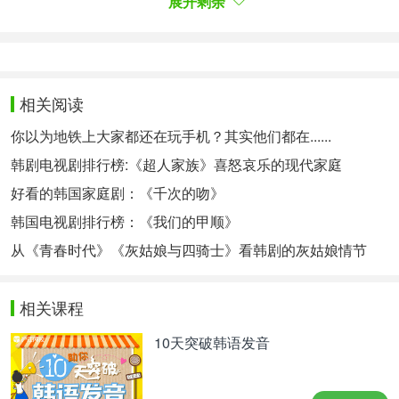
게 되었다. 심지어 사람을 죽일 수도 있을 만큼.
展开剩余
在1930年代的汉城中，田雪不断向韩世洲传达的信
息是“不要写三流小说，要写就写伟大的作品”。虽然
韩世洲是成功的畅销书作家，可他却因为某种原因而
自责，所以这或许也是他因此更加渴望写出好作品的
相关阅读
内心传达给他的声音，而模仿他所写的小说进行犯罪
的跟踪骚扰者令韩世洲陷入更大的混乱之中。自己的
你以为地铁上大家都还在玩手机？其实他们都在......
小说就像被称为“芝加哥打字机”的汤普森冲锋枪一
韩剧电视剧排行榜:《超人家族》喜怒哀乐的现代家庭
样，拥有会对某个人产生可怕结果的影响力，甚至还
能杀人于无形。
好看的韩国家庭剧：《千次的吻》
게다가 그 스토커가 한 말, 한세주가 자신에게 살인
韩国电视剧排行榜：《我们的甲顺》
의 영감을 주었듯이 자신이 그에게 문학적 영감을 주
从《青春时代》《灰姑娘与四骑士》看韩剧的灰姑娘情节
었다는 말이 그에게는 날카로운 가시처럼 박힌다. 그
래서 한세주에게는 너무나 상반된 영감을 제공하는
두 인물이 양편에 서 있는 셈이다. 하나는 장르 소설
相关课程
속에서 누군가 살인을 저지르는 인물을 그려내게 하
10天突破韩语发音
는 영감을 주는 스토커 같은 인물이고, 다른 하나는
그런 삼류소설 쓰지 말고 위대한 작품을 쓰라며 영감
을 주는 전설 같은 인물이다.