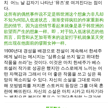
치 어느 날 갑자기 나타난 ‘뮤즈’로 여겨진다는 점이
다.
这所有的偶然事件说不定是韩世洲这个想象力非凡却
不知为何陷入低迷状态，渐渐变得疯狂的作家重新构
思的情节。因为这些情节看起来就像是基于韩世洲的
欲望而产生的想象一样。即，对于陷入低迷状态的他
而言，田雪和从芝加哥寄来的这架打字机就像某天突
然出现在他面前的缪斯女神一样。
1930년대 경성을 배경으로 전설이 계속해서 한세주
에게 날리는 메시지는 “삼류소설 쓰지 말고 위대한
작품을 쓰라”는 것이다. 이것은 마치 한세주가 베스
트셀러 작가로 성공은 했지만 스스로에게 느끼는 어
떤 자책감과 그래서 더 더 좋은 작품을 쓰고 싶은 욕
망의 목소리일 수 있다. 자신의 소설을 그대로 따라
해 모방범죄를 저지른 스토커의 등장은 그를 더욱 혼
란에 빠뜨린다. 자신의 소설은 마치 시카고 타자기라
는 별칭으로 불리던 톰프슨 기관단총처럼 누군가에
게 무시무시한 결과를 만들어낼 수 있는 영향력을 갖