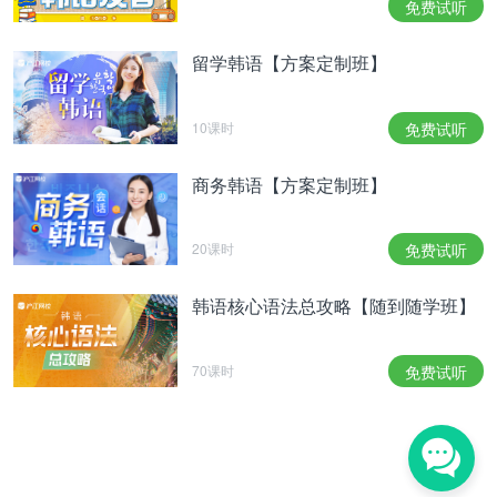
免费试听
正如韩世洲给了他杀人的灵感一样，自己也给韩世洲
文学创造上的灵感。那名跟踪骚扰者的话就像一根刺
留学韩语【方案定制班】
一样扎在了韩世洲的心上。所以韩世洲内心的天平上
站着给予他完全相反灵感的两个人物。一个是像那个
跟踪骚扰者一样，给予他在长篇小说描绘杀人者灵感
10课时
免费试听
的人物，一个是提醒他不要写那种三流小说，要写就
写伟大作品的人物。
商务韩语【方案定制班】
소설이 잘 써지지 않는 한세주를 끝없이 몰아세우는
건 전속 출판사인 황금곰 대표 갈지석(조우진)이다.
20课时
免费试听
그는 소설을 작품이 아닌 상품으로 본다. 소설의 성
공을 게임과 영화 등등으로 멀티유즈하여 엄청난 비
韩语核心语法总攻略【随到随学班】
즈니스로 만들어내려 한다. 그래서 슬럼프에 빠진 한
세주에게 유령작가를 쓰자는 은밀한 제안을 한다. 여
기서 등장하는 인물이 바로 유진오다. 그런데 드라마
70课时
免费试听
는 유진오라는 인물을 진짜 유령 같은 미스터리한 존
재로 연출하고 있다. 어쩌면 그 역시 한세주가 만들
어낸 상상 속의 인물일 가능성을 말해주는 대목이다.
而韩世洲所属的出版公司黄金熊代表葛志锡（赵宇