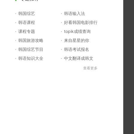
韩国综艺
韩语输入法
韩语课程
好看韩国电影排行
课程专题
topik成绩查询
韩国旅游攻略
来自星星的你
韩国综艺节目
韩语考试报名
韩语知识大全
中文翻译成韩文
topik初级考试真题
韩国大学
查看更多
韩国电影排行榜
韩国电视剧排行榜
韩国明星排行榜
韩语怎么说
四级成绩查询
六级成绩查询
topik中高级备考
韩语学习入门
李敏镐最新电视剧
日语一级报名
日语五十音图
韩语等级考试
英语单词大全
韩语入门学习