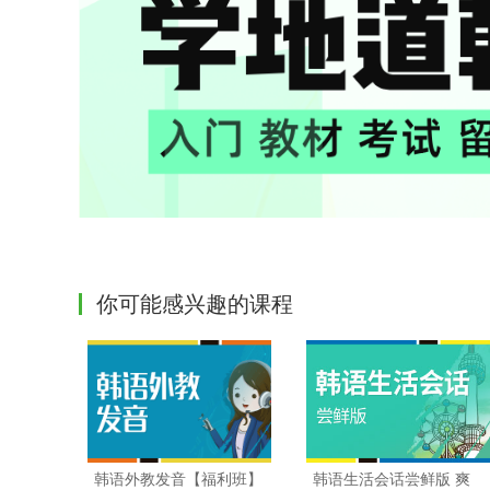
你可能感兴趣的课程
韩语外教发音【福利班】
韩语生活会话尝鲜版 爽