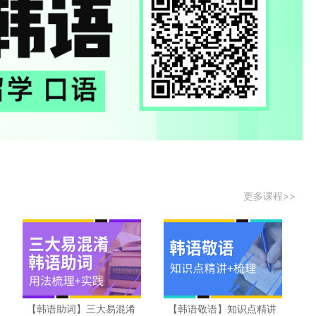
更多课程>>
【韩语助词】三大易混淆
【韩语敬语】知识点精讲