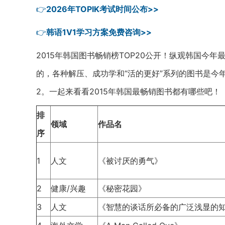
👉
2026年TOPIK考试时间公布>>
👉
韩语1V1学习方案免费咨询>>
2015年韩国图书畅销榜TOP20公开！纵观韩国今
的，各种解压、成功学和“活的更好”系列的图书是今
2。一起来看看2015年韩国最畅销图书都有哪些吧！
排
领域
作品名
序
1
人文
《被讨厌的勇气》
2
健康/兴趣
《秘密花园》
3
人文
《智慧的谈话所必备的广泛浅显的