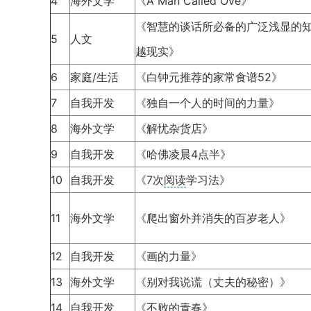
4
海外文学
《A Man Called Ove》
《智慧的谈话所必备的广泛浅显的
5
人文
越现实》
6
家庭/生活
《白钟元推荐的家常食谱52》
7
自我开发
《独自一个人的时间的力量》
8
海外文学
《解忧杂货店》
9
自我开发
《哈佛凌晨4点半》
10
自我开发
《7次
阅读
学习法》
11
海外文学
《爬出窗外并消失的百岁老人》
12
自我开发
《画的力量》
13
海外文学
《别对我说谎（丈夫的秘密）》
14
自我开发
《不败的青春》