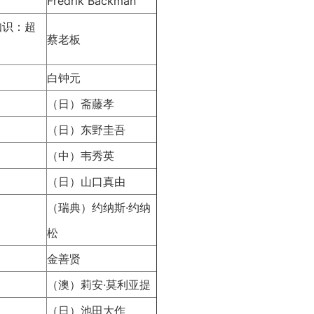
Fredrik Backman
知识：超
蔡老板
白钟元
（日）斋藤孝
（日）东野圭吾
（中）韦秀英
（日）山口真由
（瑞典）约纳斯·约纳
松
金善贤
（澳）莉安·莫利亚提
（日）池田大作