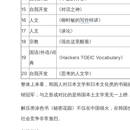
15
自我开发
《对话之神》
16
人文
《柳时敏的
写作
特讲》
17
人文
《谈论》
18
宗教
《现在这里醒着》
国语/外语/词
19
《Hackers TOEIC
Vocabulary》
典
20
自我开发
《思考的人文学》
整体上来看，韩国人对日本文学和日本文化类的书籍
销冠军；与之形成对比的是韩国本土文学竟无一上榜
解压类涂色书《秘密花园》不仅在中国很火，在韩国
社会竞争非常激烈。