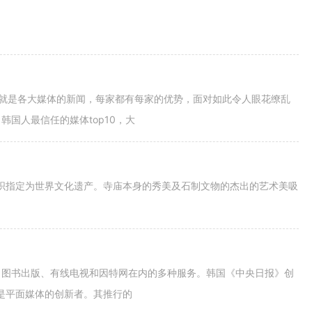
页上就是各大媒体的新闻，每家都有每家的优势，面对如此令人眼花缭乱
国人最信任的媒体top10，大
组织指定为世界文化遗产。寺庙本身的秀美及石制文物的杰出的艺术美吸
、图书出版、有线电视和因特网在内的多种服务。韩国《中央日报》创
也是平面媒体的创新者。其推行的