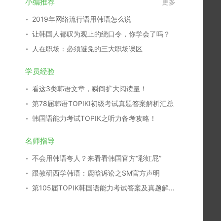
小编推荐
更多
2019年网络流行语用韩语怎么说
让韩国人都叹为观止的绕口令，你学会了吗？
人在职场：必须避免的三大职场误区
学员经验
看这3类韩语文章，瞬间扩大阅读量！
第78届韩语TOPIKⅠ初级考试真题答案解析汇总
韩国语能力考试TOPIK之听力备考攻略！
名师指导
不会用韩语夸人？来看看韩国官方“彩虹屁”
跟教研西学韩语：鹿晗诉讼之SM官方声明
第105届TOPIK韩国语能力考试答案及真题解析汇总