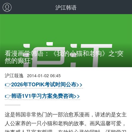
沪江韩语
看漫画学韩语：《我的小猫和老狗》之“突
然的癫狂”
沪江筱逸
2014-01-02 06:45
👉
2026年TOPIK考试时间公布>>
👉
韩语1V1学习方案免费咨询>>
这是韩国非常热门的一部治愈系漫画，讲述的是女主
人公家养的一只小猫和老狗的故事。画风温馨可爱，
故事感人又富有哲理。在放松心灵的同时，还能学习