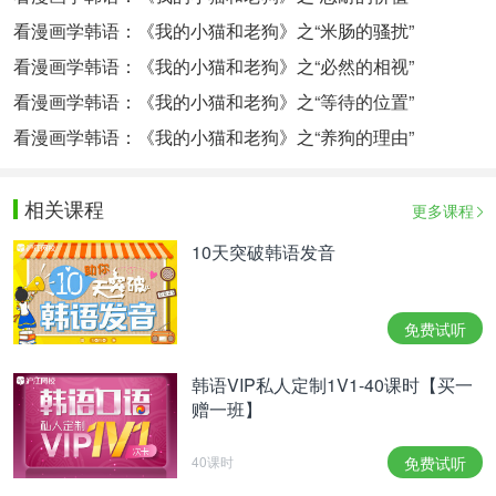
看漫画学韩语：《我的小猫和老狗》之“米肠的骚扰”
看漫画学韩语：《我的小猫和老狗》之“必然的相视”
看漫画学韩语：《我的小猫和老狗》之“等待的位置”
看漫画学韩语：《我的小猫和老狗》之“养狗的理由”
相关课程
更多课程
10天突破韩语发音
免费试听
韩语VIP私人定制1V1-40课时【买一
赠一班】
40课时
免费试听