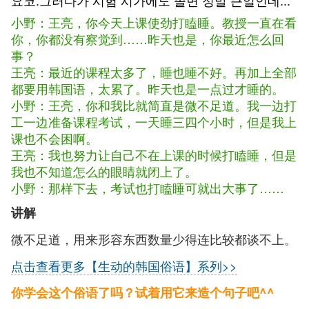
요코:그러다가 시험 시가에도 졸면 정말 큰일인데...
小野：王亮，你今天上课使劲打瞌睡。教授一直在看
你，你都没有察觉到……昨天也是，你最近怎么回
事？
王亮：最近的课程太多了，睡也睡不好。再加上全部
都要用韩国语，太累了。昨天也是一点过才睡的。
小野：王亮，你和我比就简直是微不足道。我一边打
工一边准备课程考试，一天睡三四个小时，但是我上
课也不会困啊。
王亮：我也努力让自己不在上课的时候打瞌睡，但是
我也不知道怎么的眼睛就闭上了。
小野：那样下去，考试也打瞌睡可就出大事了……
讲解
微不足道，用来形容东西数量少得连比较都谈不上。
点击查看更多【生动的韩国俗语】系列>>
你学会这个俗语了吗？试着用它来造个句子吧^^