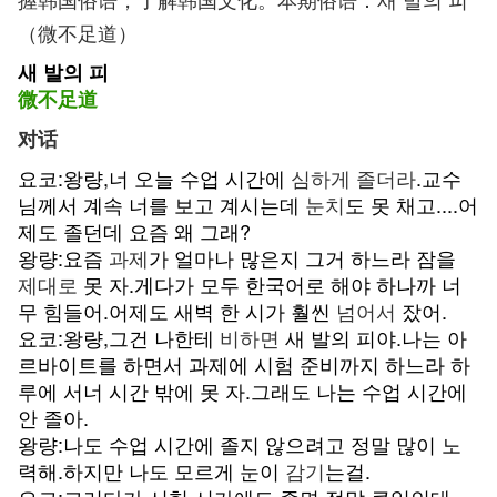
（微不足道）
새 발의 피
微不足道
对话
요코:왕량,너 오늘 수업 시간에
심하게
졸더라
.교수
님께서 계속 너를 보고 계시는데
눈치
도 못 채고....어
제도 졸던데 요즘 왜 그래?
왕량:요즘
과제
가 얼마나 많은지 그거 하느라 잠을
제대로
못 자.게다가 모두 한국어로 해야 하나까 너
무 힘들어.어제도 새벽 한 시가 훨씬
넘어서
잤어.
요코:왕량,그건 나한테
비하면
새 발의 피야.나는 아
르바이트를 하면서 과제에 시험 준비까지 하느라 하
루에 서너 시간 밖에 못 자.그래도 나는 수업 시간에
안 졸아.
왕량:나도 수업 시간에 졸지 않으려고 정말 많이 노
력해.하지만 나도 모르게 눈이
감기
는걸.