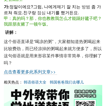
정말이에요?그럼, 나에게제기 잘 치는
방범
좀 가
가:
르쳐 줘요.친구랑
점심
내기를 했거든요.
甲：真的吗？那，你也教教我怎么才能踢好毽子吧？
我跟朋友赌了一顿午饭。
讲解：
这个俗语直译是“喝凉的粥”，大家都知道热粥喝起来
比较费劲，而已经凉掉的粥喝起来就方便多了，所以
这句俗语就是用来形容某件事情非常简单，你理解了
吗？
点击查看更多此系列文章>>
相关热点：
韩语俗语大全
韩国爸爸我们去哪儿