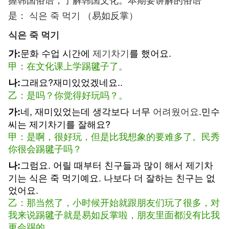
是： 식은 죽 먹기 （易如反掌）
식은 죽 먹기
문화 수업 시간에
제기차기
를 했어요.
가:
甲：在文化课上学踢毽子了。
그래요?재미있었겠네요..
나:
乙：是吗？你觉得好玩吗？。
네, 재미있었는데 생각보다 너무
어려웠어요
.민수
가:
씨는 제기차기를 잘해요?
甲：是啊，很好玩，但是比我想象的要难多了。民秀
你很会踢毽子吗？
그럼요. 어릴 때부터 친구들과 많이 해서 제기차
나:
기는 식은 죽 먹기예요. 나보다 더 잘하는 친구는 없
었어요.
乙：那当然了，小时候开始就跟朋友们玩了很多，对
我来说踢毽子就是易如反掌啦，朋友里面都没有比我
更会踢的。