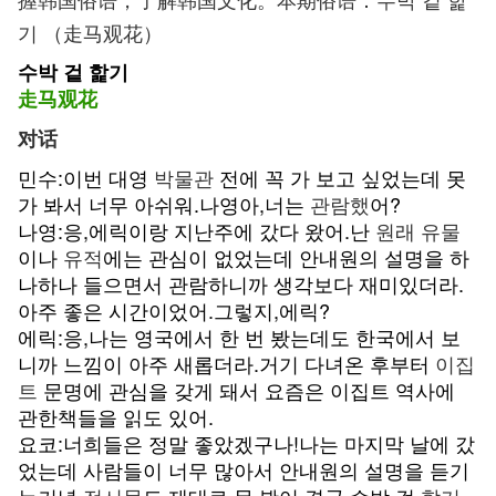
기 （走马观花）
수박 겉 핥기
走马观花
对话
민수:이번 대영
박물관
전에 꼭 가 보고 싶었는데 못
가 봐서 너무 아쉬워.나영아,너는
관람했
어?
나영:응,에릭이랑 지난주에 갔다 왔어.난
원래
유물
이나
유적
에는 관심이 없었는데 안내원의 설명을 하
나하나 들으면서 관람하니까 생각보다 재미있더라.
아주 좋은 시간이었어.그렇지,에릭?
에릭:응,나는 영국에서 한 번 봤는데도 한국에서 보
니까 느낌이 아주 새롭더라.거기 다녀온 후부터
이집
트
문명에 관심을 갖게 돼서 요즘은 이집트 역사에
관한책들을 읽도 있어.
요코:너희들은 정말 좋았겠구나!나는 마지막 날에 갔
었는데 사람들이 너무 많아서 안내원의 설명을 듣기