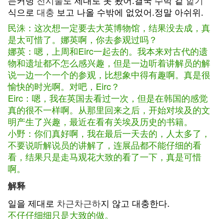
는커녕
전시물
도 제대로 못 봤어.결국 수박 겉
핥기
식으로
대충
보고 나올 수밖에 없었어.정말 아쉬위.
民洙：这次想一定要去大英博物馆，结果没去成，真
是太可惜了。娜英啊，你去参观过吗？
娜英：嗯，上周和Eirc一起去的。我本来对古代的遗
物和遗址都不怎么感兴趣，但是一边听着讲解员的解
说一边一个一个的参观，比想象中得有趣啊。真是很
愉快的时光啊。对吧，Eirc？
Eirc：嗯，我在英国去看过一次，但是在韩国的感觉
真的很不一样啊。从那里回来之后，开始对埃及的文
明产生了兴趣，最近在看有关埃及历史的书籍。
小野：你们真好啊，我在最后一天去的，人太多了，
不要说听解说员的讲解了，连展品都不能仔细的看
看，结果只是走马观花大致的看了一下，真是可惜
啊。
解释
일을 제대로
차근차근하
지 않고 대충한다.
不仔仔细细只是大致的做。