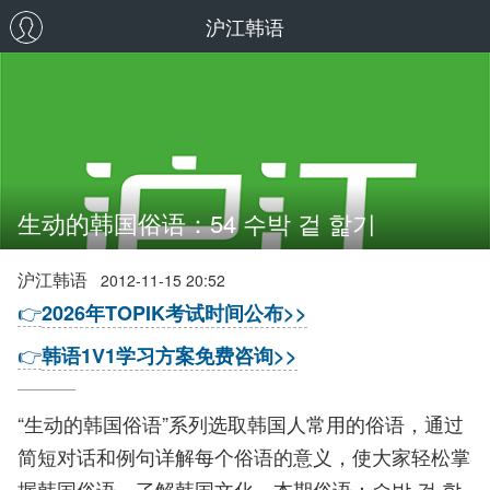
沪江韩语
生动的韩国俗语：54 수박 겉 핥기
沪江韩语
2012-11-15 20:52
👉
2026年TOPIK考试时间公布>>
👉
韩语1V1学习方案免费咨询>>
“生动的韩国俗语”系列选取韩国人常用的俗语，通过
简短对话和例句详解每个俗语的意义，使大家轻松掌
握韩国俗语，了解韩国文化。本期俗语：수박 겉 핥