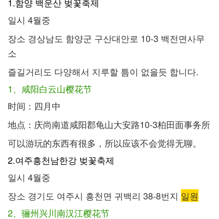
1.함양 백운산 벚꽃축제
일시 4월중
장소 경상남도 함양군 구산대안로 10-3 백전면사무
소
즐길거리도 다양해서 지루할 틈이 없을듯 합니다.
1、咸阳白云山樱花节
时间：四月中
地点：庆尚南道咸阳郡龟山大安路10-3柏田面事务所
可以游玩的东西有很多，所以应该不会觉得无聊。
2.여주흥천남한강 벚꽃축제
일시 4월중
장소 경기도 여주시 흥천면 귀백리 38-8번지
일원
2、骊州兴川南汉江樱花节