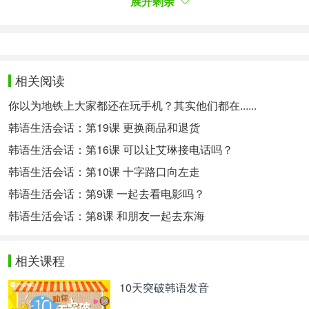
4、议政府虎院樱花节
展开剩余
时间：四月中
地点：京畿道议政府市中浪川西自行车路2240号虎
院洞樱花路
相关阅读
5.경기도 군포 철쭉축제
你以为地铁上大家都还在玩手机？其实他们都在......
일시 4월말경 예상
韩语生活会话：第19课 更换商品和退货
장소 군포시 번영로 407
韩语生活会话：第16课 可以让艾琳接电话吗？
韩语生活会话：第10课 十字路口向左走
콘서트,노차로드도 있었기에 재밌었을것 같습니다.
韩语生活会话：第9课 一起去看电影吗？
철쭉동산, 철쭉공원, 노차로드 : 4호선 수리산역 3번
韩语生活会话：第8课 和朋友一起去东海
출구 도보로 3분
초막골생태공원 : 4호선 수리산역3번 출구에서 도보
相关课程
로 20분
10天突破韩语发音
5、京畿道军浦杜鹃花节