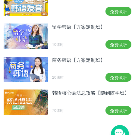
时间：预计四月末
免费试听
地点：军浦市繁荣路407
不仅有演唱会还有无车路，所以很有趣。
留学韩语【方案定制班】
杜鹃花乐园、杜鹃花公园、无车路：4号线修理山站3
10课时
免费试听
号出口步行3分钟
Chomakgol生态公园：4号线修理山站3号出口步行
商务韩语【方案定制班】
20分钟
6.경기도 고양 국제 꽃박람회(확정)
20课时
免费试听
일시 2024. 4. 26.(금) ~ 5. 12.(일), 17일간
韩语核心语法总攻略【随到随学班】
장소 일산호수공원, 고양꽃전시관
6、京畿道高阳国际花卉博览会（确定举办）
70课时
免费试听
时间：2024. 4. 26. (周五) ~ 5. 12. (周日)，共17 天
地点：一山湖水公园、高阳花卉展示馆