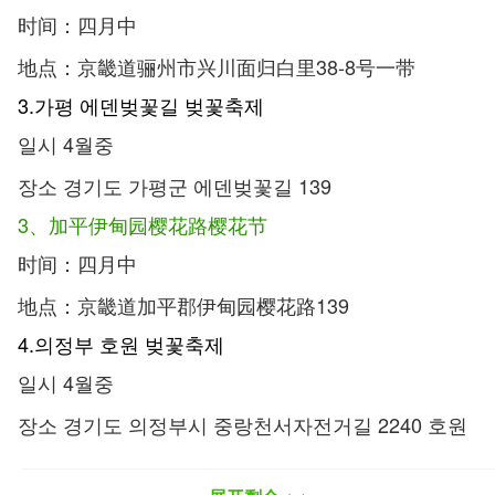
时间：四月中
地点：京畿道骊州市兴川面归白里38-8号一带
3.가평 에덴벚꽃길 벚꽃축제
일시 4월중
장소 경기도 가평군 에덴벚꽃길 139
3、加平伊甸园樱花路樱花节
时间：四月中
地点：京畿道加平郡伊甸园樱花路139
4.의정부 호원 벚꽃축제
일시 4월중
장소 경기도 의정부시 중랑천서자전거길 2240 호원
동 벚꽃길