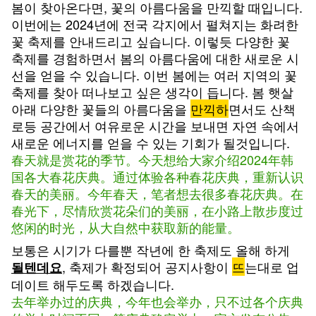
봄이 찾아온다면, 꽃의 아름다움을 만끽할 때입니다.
이번에는 2024년에 전국 각지에서 펼쳐지는 화려한
꽃 축제를 안내드리고 싶습니다. 이렇듯 다양한 꽃
축제를 경험하면서 봄의 아름다움에 대한 새로운 시
선을 얻을 수 있습니다. 이번 봄에는 여러 지역의 꽃
축제를 찾아 떠나보고 싶은 생각이 듭니다. 봄 햇살
아래 다양한 꽃들의 아름다움을
만끽하
면서도 산책
로등 공간에서 여유로운 시간을 보내면 자연 속에서
새로운 에너지를 얻을 수 있는 기회가 될것입니다.
春天就是赏花的季节。今天想给大家介绍2024年韩
国各大春花庆典。通过体验各种春花庆典，重新认识
春天的美丽。今年春天，笔者想去很多春花庆典。在
春光下，尽情欣赏花朵们的美丽，在小路上散步度过
悠闲的时光，从大自然中获取新的能量。
보통은 시기가 다를뿐 작년에 한 축제도 올해 하게
, 축제가 확정되어 공지사항이
뜨
는대로 업
될텐데요
데이트 해두도록 하겠습니다.
去年举办过的庆典，今年也会举办，只不过各个庆典