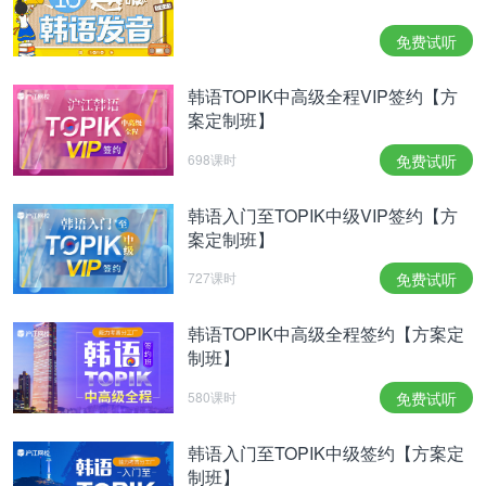
녕”；在表示否定意义的句中，使用“N1는/은커녕N2
免费试听
도”的格式，后一名词后面加“도”或“조차”。 大意：通
过对前面两个事物的比较，对范围进行限定。类似于
韩语TOPIK中高级全程VIP签约【方
汉语的“且不用说……就连……也……”。
案定制班】
그는 결혼은커녕 연애도 한번 못해 본 사람입나다.
698课时
免费试听
他且不用说结婚，就连恋爱也没谈过的人。
저는 해외 여행은커녕 제주도에도 못 가 보았습니다.
韩语入门至TOPIK中级VIP签约【方
我且不用说海外旅行，就连济州岛也没去过。
案定制班】
-을/ㄹ 수 있다
727课时
免费试听
和谓词词干及体词谓词形连用，用来表示有做某事的
韩语TOPIK中高级全程签约【方案定
能力或有某种可能性。 形态：当前面的词干有收音
制班】
时，接“-을 수 있다”，当前面的词干没有收音时，
580课时
免费试听
接“-ㄹ 수 있다”。 *“-을/ㄹ 수 있다”的否定形式为“-을/
ㄹ 수 없다“。
韩语入门至TOPIK中级签约【方案定
制班】