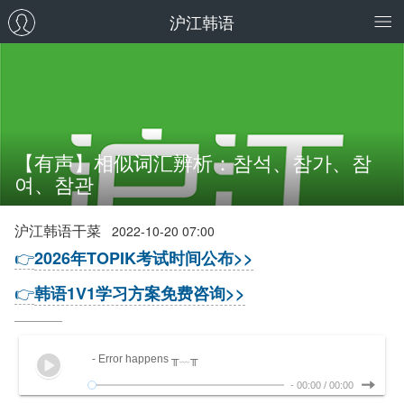
沪江韩语
【有声】相似词汇辨析：참석、참가、참
여、참관
沪江韩语干菜
2022-10-20 07:00
👉
2026年TOPIK考试时间公布>>
👉
韩语1V1学习方案免费咨询>>
- Error happens ╥﹏╥
-
00:00
/
00:00