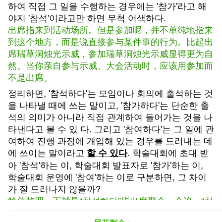
하여 직접 그 일을 수행하는 경우에는 '참가'라고 해
야지 '참석'이라고만 하면 무척 어색하다.
出席指来到活动场所。但是参加呢，并不单纯地指来
到这个地方，而是说直接参与某件事的行为。比起出
席瑞草洞烛光示威，参加瑞草洞烛光示威显得更为自
然。当你亲自参与示威、大会活动时，应该用参加而
不是出席。
정리하면, '참석하다'는 모임이나 회의에 출석하는 것
을 나타낼 때에 쓰는 말이고, '참가하다'는 단순한 출
석의 의미가 아니라 직접 관계하여 들어가는 것을 나
타낸다고 볼 수 있 다. 그리고 '참여하다'는 그 일에 관
여하여 진행 과정에 개입해 있는 경우를 드러내는 데
에 쓰이는 말이라고
. 학술대회에 초대 받
할 수 있다
아 '참석'하는 이, 학술대회 발표자로 '참가'하는 이,
학술대회 운영에 '참여'하는 이로 구분하면, 그 차이
가 잘 드러나지 않을까?
简单整理一下就是“참석하다”指出席聚会、会议。“참
가하다”则是亲自参加某个活动。“참여하다”是指介入