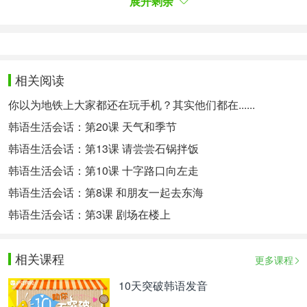
展开剩余
某件事，参与整个过程的情况。出席学术大会的人，
参加学术大会的发表者，以及参与学术大会运营的
人，从这里就能感受到这三者之间的差别了吧。
今日词汇：
相关阅读
관계하다【自动词】关系到 ，涉及
你以为地铁上大家都还在玩手机？其实他们都在......
들어가다【自动词】进入 ，转入
韩语生活会话：第20课 天气和季节
더러【副词】多少 ，一些 ，一部分
韩语生活会话：第13课 请尝尝石锅拌饭
한정되다【自动词】限制 ，限定
韩语生活会话：第10课 十字路口向左走
전제되다【自动词】前提
韩语生活会话：第8课 和朋友一起去东海
韩语生活会话：第3课 剧场在楼上
촛불【名词】烛火 ，烛光
句型语法：
相关课程
更多课程
-은/는커녕
10天突破韩语发音
限定：接在名词后。和谓词搭配使用时，用“기는커