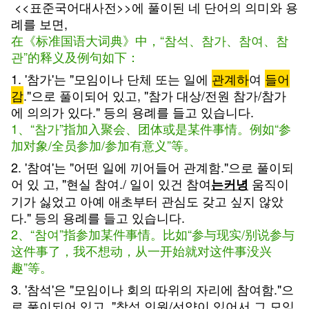
<<표준국어대사전>>에 풀이된 네 단어의 의미와 용
례를 보면,
在《标准国语大词典》中，“참석、참가、참여、참
관”的释义及例句如下：
1. '참가'는 "모임이나 단체 또는 일에
관계하
여
들어
감
."으로 풀이되어 있고, "참가 대상/전원 참가/참가
에 의의가 있다." 등의 용례를 들고 있습니다.
1、“참가”指加入聚会、团体或是某件事情。例如“参
加对象/全员参加/参加有意义”等。
2. '참여'는 "어떤 일에 끼어들어 관계함."으로 풀이되
어 있 고, "현실 참여./ 일이 있건 참여
움직이
는커녕
기가 싫었고 아예 애초부터 관심도 갖고 싶지 않았
다." 등의 용례를 들고 있습니다.
2、“참여”指参加某件事情。比如“参与现实/别说参与
这件事了，我不想动，从一开始就对这件事没兴
趣”等。
3. '참석'은 "모임이나 회의 따위의 자리에 참여함."으
로 풀이되어 있고, "참석 인원/선약이 있어서 그 모임