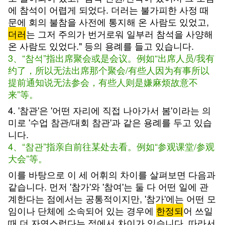
에 참석이 어렵게 되었다. 더러는 불가피한 사정 때
문에 회의 불참을 사전에 통지해 온 사람도 있었고,
더러
는 그저 주의가 번거로워 일부러 참석을 사양해
온 사람도 있었다." 등의 용례를 들고 있습니다.
3、“참석”指出席聚会或是会议。例如“出席人员/我有
约了，所以无法出席那个聚会/有些人因为有事所以
提前通知说无法参会，有些人则是嫌麻烦故意不
来”等。
4. '참관'은 '어떤 자리에 직접 나아가서 봄'이라는 의
미로 '수업 참관/대회 참관'과 같은 용례를 두고 있습
니다.
4、“참관”指亲自前往某处去看。例如“参观课堂/参观
大会”等。
이를 바탕으로 이 세 어휘의 차이를 살펴보면 다음과
같습니다. 먼저 '참가'와 '참여'는 둘 다 어떤 일에 관
계한다는 점에서는 공통적이지만, '참가'에는 어떤 모
임이나 단체에 소속되어 있는 경우에
한정되
어 쓰일
때 더 자연스럽다는 점에서 차이가 있습니다. 따라서