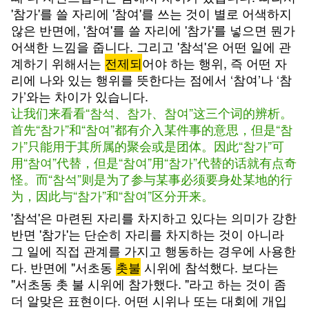
'참가'를 쓸 자리에 '참여'를 쓰는 것이 별로 어색하지
않은 반면에, '참여'를 쓸 자리에 '참가'를 넣으면 뭔가
어색한 느낌을 줍니다. 그리고 '참석'은 어떤 일에 관
계하기 위해서는
전제되
어야 하는 행위, 즉 어떤 자
리에 나와 있는 행위를 뜻한다는 점에서 ‘참여’나 ‘참
가’와는 차이가 있습니다.
让我们来看看“참석、참가、참여”这三个词的辨析。
首先“참가”和“참여”都有介入某件事的意思，但是“참
가”只能用于其所属的聚会或是团体。因此“참가”可
用“참여”代替，但是“참여”用“참가”代替的话就有点奇
怪。而“참석”则是为了参与某事必须要身处某地的行
为，因此与“참가”和“참여”区分开来。
'참석'은 마련된 자리를 차지하고 있다는 의미가 강한
반면 '참가'는 단순히 자리를 차지하는 것이 아니라
그 일에 직접 관계를 가지고 행동하는 경우에 사용한
다. 반면에 "서초동
촛불
시위에 참석했다. 보다는
"서초동 촛 불 시위에 참가했다. "라고 하는 것이 좀
더 알맞은 표현이다. 어떤 시위나 또는 대회에 개입