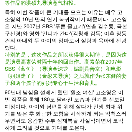
等作品的洪硕九导演意气相投。
특히 이번 작품이 큰 기대를 모으는 이유는 배우 고
소영의 10년 만의 연기 복귀작이기 때문이다. 고소영
은 지난 2007년 SBS '푸른 물고기'(연출 김수룡, 극본
구선경)와 영화 '언니가 간다'(김창래 감독) 이후 장동
건의 아내와 두 아이의 엄마로서 살림과 육아에 전념
했다.
特别的是，这次作品之所以获得很大期待，是因为这
是演员高素荣时隔十年的回归作。高素荣在2007年
SBS《蓝鱼》（导演金洙龙，编剧具善京）和电影
《姐姐走了》（金彰来导演）之后就作为张东健的妻
子和两个孩子的妈妈专心于生活和育儿。
90년대 남심을 설레게 했던 '원조 여신' 고소영은 이
번 작품을 통해 180도 달라진 모습과 연기를 선보일
예정이다. 아이와 남편를 위해 살다가 인생 최대 위
기를 맞은 후 화끈한 모험을 시작하게 되는 억척스러
우면서도 용감한 주부 심재복을 사실적이면서 코믹
하게 그려낼 것으로 기대를 모은다.