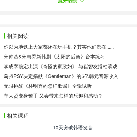
이유에 대해 "10년만의 복귀라 스포트라이트를 받는
展开剩余
게 부담스럽기도 하다. 10년 동안 제 자리에서 개인
적인 삶을 잘 살고 있었다"며 "이전에는 개인적으로
마음의 여유가 없었다. 그러다가 시기를 계속 미루면
다시 연기를 하기가 어려울 거라고 생각이 들어서 적
相关阅读
극적으로 작품을
검토
하는 시점에서 '완벽한 아내'라
는 대본을 보게 됐다. 대중이 저에게 가지고 있는 선
你以为地铁上大家都还在玩手机？其实他们都在......
입견이 안타깝기도 했는데, 극중 재복이가 저와 비슷
宋仲基&宋慧乔新韩剧《太阳的后裔》台本练习
한 면을 많이 봤고 그동안 가정생활하면서 재복이와
감정과 상황에 몰입할 수 있을 거라 생각했고 편안한
李成宰确定出演《奇怪的家政妇》 与崔智友搭档演戏
모습으로 시청자분들에게
다가가
고 싶어서 선택하게
鸟叔PSY决定捐献《Gentleman》的5亿韩元音源收入
됐다"고 설명했다.
无限挑战《朴明秀的怎样歌谣》全辑试听
高素荣对于将《完美的妻子》选为十年来回归作的理
由时解释说“时隔十年后回归接受聚光灯，还有点负
车太贤变身骑手 又会带来怎样的乐趣和感动？
担。十年来我在自己的位置上活得很好”，“以前没有
自己内心的想法，觉得那样下去一直拖着的话重新演
相关课程
戏会很困难，于是开始主动考虑作品时看到了《完美
的妻子》的剧本。担心大众对我先入为主，看到了剧
10天突破韩语发音
中在福和我有许多相似的地方，这段时间过着家庭生