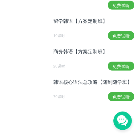
活，觉得能投入到在福的感情和状况中，因为想以舒
免费试听
服的面貌接近观众，所以选择了它”。
이어 부부 호흡을 맞추게 된 윤상현과의 호흡에 대한
留学韩语【方案定制班】
이야기를 전하기도 했다. 그는 "육아는 제가 육아 선
배라서 더 조언을 드린다. 그리고 윤상현 씨는 정말
10课时
免费试听
좋은 아빠인 것 같다. 육아에 대한 이야기를 나눠서
그런지 금방 가까워지고 편했다. 촬영장의 분위기 메
商务韩语【方案定制班】
이커는 윤상현 씨다"고 말했다.
后来还讲了和饰演夫妻的尹相铉配合的故事。她
20课时
免费试听
说“育儿方面我是前辈，所以给了不少建议。尹相铉
真的是个好爸爸。可能是因为分享了育儿经验，一下
韩语核心语法总攻略【随到随学班】
子就变得亲近了。
他
也是
片场的气氛制造者”。
윤상현 역시 고소영과 호흡을 만족스러워 했다. 윤상
70课时
免费试听
현은 고소영과의 연기에 대해 "고소영 씨의 팬이었는
데, 고소영 씨가 이 작품을 하신다는 것도 선택 이유
였다. 고소영 씨와 제가 언제 다시 연기해 볼 수 있을
까 생각했다. 고소영 씨와 연기하는 게 정말 재미있
다. 제가 꿈에 그리던 스타가 제 앞에서 아줌마 연기