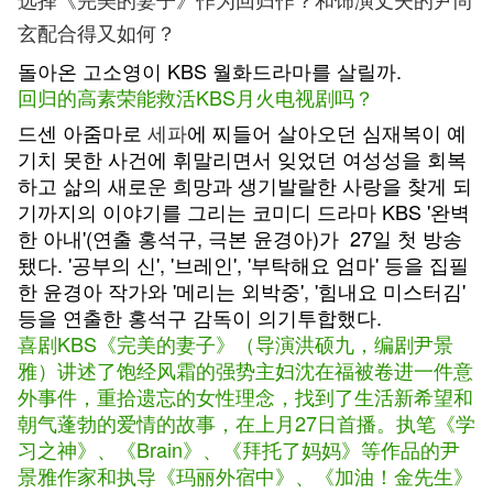
玄配合得又如何？
돌아온 고소영이 KBS 월화드라마를 살릴까.
回归的高素荣能救活KBS月火电视剧吗？
드센 아줌마로
세파
에 찌들어 살아오던 심재복이 예
기치 못한 사건에 휘말리면서 잊었던 여성성을 회복
하고 삶의 새로운 희망과 생기발랄한 사랑을 찾게 되
기까지의 이야기를 그리는 코미디 드라마 KBS '완벽
한 아내'(연출 홍석구, 극본 윤경아)가 27일 첫 방송
됐다. '공부의 신', '브레인', '부탁해요 엄마' 등을 집필
한 윤경아 작가와 '메리는 외박중', '힘내요 미스터김'
등을 연출한 홍석구 감독이 의기투합했다.
喜剧KBS《完美的妻子》（导演洪硕九，编剧尹景
雅）讲述了饱经风霜的强势主妇沈在福被卷进一件意
外事件，重拾遗忘的女性理念，找到了生活新希望和
朝气蓬勃的爱情的故事，在上月27日首播。执笔《学
习之神》、《Brain》、《拜托了妈妈》等作品的尹
景雅作家和执导《玛丽外宿中》、《加油！金先生》