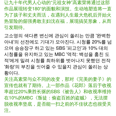
让九十年代男人心动的“元祖女神”高素荣将通过这部
作品展现转变180°的面貌和演技。生动地塑造将一直
为了孩子和丈夫而活，在遇到人生最大危机后开始火
热冒险的倔强勇敢主妇沈在福，展现搞笑形象，从而
引发期待。
고소영의 색다른 변신에 관심이 쏠리는 만큼 '완벽한
아내'의 선전에도 기대가 모아진다. 시청률 20%를 넘
으며 승승장구 하고 있는 SBS '피고인'과 10% 대의
시청률을 유지하고 있는 MBC '역적: 백성을 훔친 도
적'에게 밀려 시청률 최하위를 벗어나지 못했던 전작
'화랑'의 부진을
씻
어줄 수 있을지 관심이 쏠리는 상
황이다.
关注高素荣与众不同的改变，那对《完美的妻子》的
宣传也就有了期待。上一部作品《花郎》落后于收视
率超过20%乘胜长驱的SBS《被告人》和收视率维持
在10%的MBC《叛徒：偷盗百姓的盗贼》，无法摆
脱收视率垫底，是否能一扫之前的不佳状态也很受关
注。