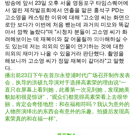
방송에 앞서 23일 오후 서울 영등포구 타임스퀘어에
서 열린 제작발표회에서 연출을 맡은 홍석구 PD는
고소영을 캐스팅한 이유에 대해 "고소영 씨는 화면으
로만 보다가 이번에 처음 뵀는데 과거의 미모와 똑같
아서 깜짝 놀랐다"며 "시청자 분들이 고소영 씨가 화
려해보이는 데 재복이와 잘 어울릴까
의아
해하실 수
도 있는데 저는 의외의 인물이 연기하는 것에 대한
의외의 재미가 나올 수 있을거라 판단했다. 촬영을
해보니까 고소영 씨가 정말 재복이 같더라"고 말했
다.
播出前23日下午在首尔永登浦时代广场召开制作发表
会，执导的洪硕九导演对于选择高素荣的理由说“一
直只在屏幕上看到她，此番第一次见到她，发现她美
貌如初很是惊讶”，“观众们都觉得高素荣看上去很华
丽，肯定会奇怪地想：和在福相符吗？我认为意外的
人物所演绎出的东西会有意外的乐趣。拍摄后发现高
素荣真的和在福一样”。
고소영은 '완벽한 아내'를 10년만의 복귀작으로 택한