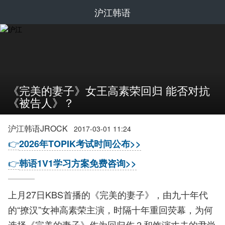
沪江韩语
《完美的妻子》女王高素荣回归 能否对抗
《被告人》？
沪江韩语JROCK
2017-03-01 11:24
👉
2026年TOPIK考试时间公布>>
👉
韩语1V1学习方案免费咨询>>
上月27日KBS首播的《完美的妻子》，由九十年代
的“撩汉”女神高素荣主演，时隔十年重回荧幕，为何
选择《完美的妻子》作为回归作？和饰演丈夫的尹尚