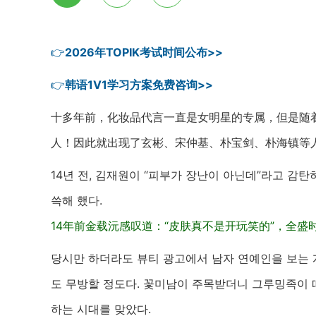
👉
2026年TOPIK考试时间公布>>
👉
韩语1V1学习方案免费咨询>>
十多年前，化妆品代言一直是女明星的专属，但是随
人！因此就出现了玄彬、宋仲基、朴宝剑、朴海镇等
14년 전, 김재원이 “피부가 장난이 아닌데”라고 감탄
쓱해 했다.
14年前金载沅感叹道：“皮肤真不是开玩笑的”，全盛
당시만 하더라도 뷰티 광고에서 남자 연예인을 보는 
도 무방할 정도다. 꽃미남이 주목받더니 그루밍족이 떠
하는 시대를 맞았다.