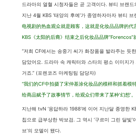
드라마의 열혈 시청자들은 곧 고객이다. 뷰티 브랜드의
지난 4월 KBS ‘태양의 후예’가 종영하자마자 뷰티 
电视剧的热血观众就是顾客，这就是化妆品品牌的代
KBS《太阳的后裔》结束之后化妆品品牌“Forenco
“저희 CF에서는 송중기 씨가 화장품을 발라주는 듯
담았어요. 드라마 속 캐릭터와 스타의 평소 이미지가 
거죠.” (포렌코즈 마케팅팀 담당자)
“我们的CF中拍摄了宋仲基涂化妆品的模样和抓着模
给商品赋予了故事情节，给观众们带来了某种'幻想'。”（
지난해 tvN ‘응답하라 1988’에 이어 지난달 종영한
칩으로 급부상한 박보검. 그 역시 ‘구르미 그린 달빛
브’의 모델이 됐다.