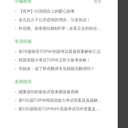
小编推荐
更多
【有声】IU演唱会上的暖心故事
金九拉儿子公开恋情的理由，引发热议！
朴信惠、崔泰俊结婚&怀孕，金童玉女的组合结成正果！
学员经验
第78届韩语TOPIKⅠ初级考试真题答案解析汇总
韩国语能力考试TOPIK之听力备考攻略！
学姐谈：读了韩语翻译专业就能当翻译吗？
名师指导
减重成功的崔佑贞迎来颜值最高峰
第105届TOPIK韩国语能力考试答案及真题解析汇总
第105届韩语TOPIKⅡ中高级考试写作答案及真题解析