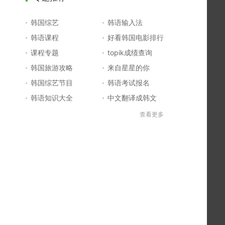
韩国综艺
韩语输入法
韩语课程
好看韩国电影排行
课程专题
topik成绩查询
韩国旅游攻略
来自星星的你
韩国综艺节目
韩语考试报名
韩语知识大全
中文翻译成韩文
topik初级考试真题
韩国大学
查看更多
韩国电影排行榜
韩国电视剧排行榜
韩国明星排行榜
韩语怎么说
四级成绩查询
六级成绩查询
topik中高级备考
韩语学习入门
李敏镐最新电视剧
日语一级报名
日语五十音图
韩语等级考试
英语单词大全
韩语入门学习