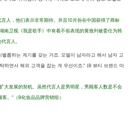
海镇为代言人，他们表示非常期待。并且10月份在中国获得了商标
国湖南卫视《我是歌手》中有着不俗表现的黄致列被委任为韩
”的代言人。
 디벨롭하는 계기를 갖는 거죠. 모델이 남자라고 해서 남자 고
하면서 해외 고객을 잡는 게 우선이죠.” (B 뷰티 브랜드 마
够扩大发展的契机。虽然代言人是男明星，男顾客人数是不会
客。”（B化妆品品牌营销组）