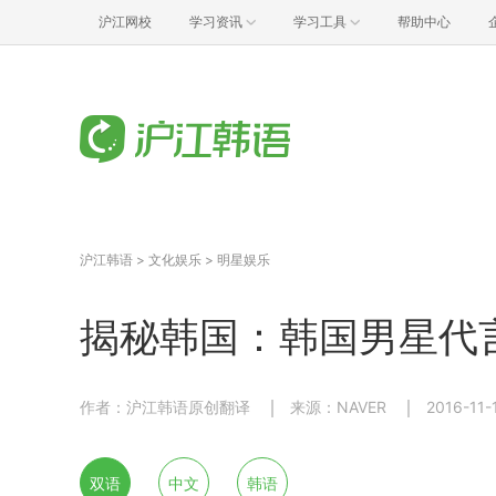
沪江网校
学习资讯
学习工具
帮助中心
沪江韩语
>
文化娱乐
>
明星娱乐
揭秘韩国：韩国男星代
作者：沪江韩语原创翻译
来源：NAVER
2016-11-
双语
中文
韩语