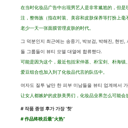
在当时化妆品广告中出现男艺人是非常尴尬的，但是
注，整饰族（指在时装、美容和皮肤保养等打扮上毫
老少一天一张面膜管理皮肤的时代。
그 덕분인지 최근에는 송중기, 박보검, 박해진, 현빈,
돌 그룹들이 뷰티 모델 대열에 합류했다.
可能是因为这个，最近包括宋仲基、朴宝剑、朴海镇、玄彬
爱豆组合也加入到了化妆品代言的队伍中。
여자도 질투 날만 한 피부 미남들을 뷰티 업계에서 가
让女人都嫉妒的皮肤美男们，化妆品业界怎么可能会
# 작품 종영 후가 가장 ‘핫’
# 作品终映
后最“火热”