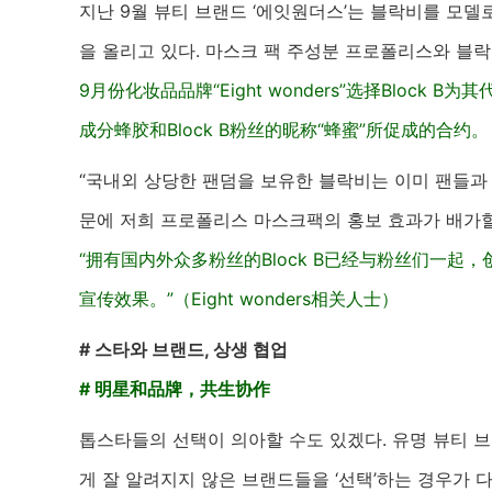
지난 9월 뷰티 브랜드 ‘에잇원더스’는 블락비를 모델
을 올리고 있다. 마스크 팩 주성분 프로폴리스와 블락
9月份化妆品品牌“Eight wonders”选择Blo
成分蜂胶和Block B粉丝的昵称“蜂蜜”所促成的合约。
“국내외 상당한 팬덤을 보유한 블락비는 이미 팬들과 
문에 저희 프로폴리스 마스크팩의 홍보 효과가 배가할
“拥有国内外众多粉丝的Block B已经与粉丝们一起
宣传效果。”（Eight wonders相关人士）
# 스타와 브랜드, 상생 협업
# 明星和品牌，共生协作
톱스타들의 선택이 의아할 수도 있겠다. 유명 뷰티 
게 잘 알려지지 않은 브랜드들을 ‘선택’하는 경우가 다