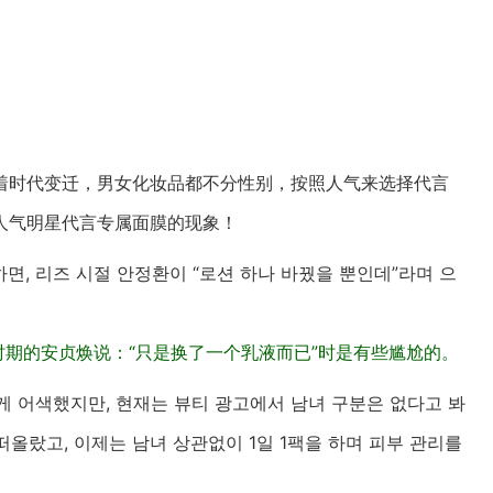
着时代变迁，男女化妆品都不分性别，按照人气来选择代言
人气明星代言专属面膜的现象！
하면, 리즈 시절 안정환이 “로션 하나 바꿨을 뿐인데”라며 으
时期的安贞焕说：“只是换了一个乳液而已”时是有些尴尬的。
게 어색했지만, 현재는 뷰티 광고에서 남녀 구분은 없다고 봐
올랐고, 이제는 남녀 상관없이 1일 1팩을 하며 피부 관리를