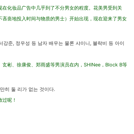
现在化妆品广告中几乎到了不分男女的程度。花美男受到关
不吝啬地投入时间与物质的男士）开始出现，现在迎来了男女
 서강준, 정우성 등 남자 배우는 물론 샤이니, 블락비 등 아이
、徐康俊、郑雨盛等男演员在内，SHINee，Block B等
만히 둘 리가 없는 것이다.
放过呢！