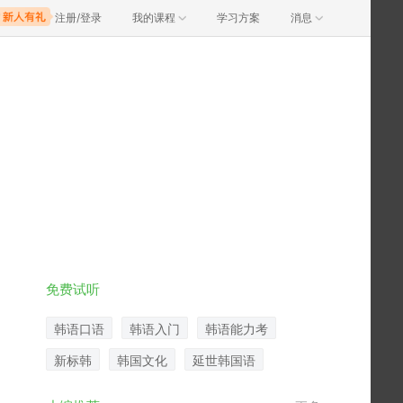
注册/登录
我的课程
学习方案
消息
免费试听
韩语口语
韩语入门
韩语能力考
新标韩
韩国文化
延世韩国语