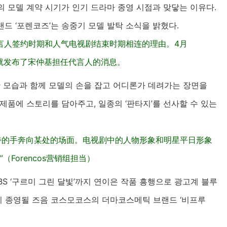
 모델 계약 시기가 인기 드라마 종영 시점과 맞닿는 이유다.
브랜드 ‘포렌코즈’는 송중기 모델 발탁 소식을 밝혔다.
言人签约时期和人气电视剧结束时期相连的理由。4月
s”就发布了宋仲基担任代言人的消息。
한 모습과 함께 모델의 손을 잡고 어디론가 데려가는 장면을
제품에 스토리를 담아주고, 일종의 ‘판타지’를 선사할 수 있는
特的手奔向某处的场面。电视剧中的人物形象和明星平日形象
Forencos营销组担当）
 KBS ‘구르미 그린 달빛’까지 연이은 작품 흥행으로 광고계 블루
’이 종영될 즈음 코스모코스의 더마코스메틱 브랜드 ‘비프루