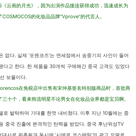
KBS《云画的月光》，因为出演作品接连获得成功，迅速成长为
了
COSMOCOS
的化妆品品牌“Vprove”的代言人。
 없다. 실제 ‘포렌코즈’는 면세점에서 송중기의 사인이 들어
다고 한다. 한 제품을 30개씩 구매해간 중국 고객도 있었다
선 보물이다.
rencos在免税店中出售有宋仲基签名特别版商品时，首批商
了三十个，看来韩流明星不论男女在化妆品业界都是宝贝啊。
델로 발탁하며 기대를 한껏 내비쳤다. 이후 지난 10월에는 중
등 중국 진출에 본격적인 탄력을 받았다. 중국 후난위성TV
보대사로 위촉됨과 동시에 ‘시에로 코스메틱’의 광고 모델로