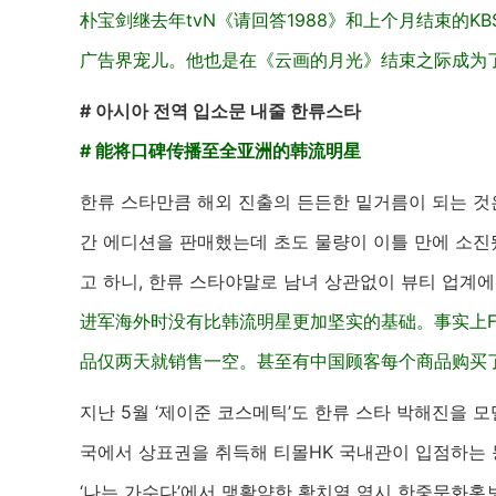
朴宝剑
继去年tvN《请回答1988》和上个月结束的
广告界宠儿。他也是在《云画的月光》结束之际成为
# 아시아 전역 입소문 내줄 한류스타
# 能将口碑传播至全亚洲的韩流明星
한류 스타만큼 해외 진출의 든든한 밑거름이 되는 것은
간 에디션을 판매했는데 초도 물량이 이틀 만에 소진됐
고 하니, 한류 스타야말로 남녀 상관없이 뷰티 업계에
进军海外时没有比韩流明星更加坚实的基础。事实上Fo
品仅两天就销售一空。甚至有中国顾客每个商品购买
지난 5월 ‘제이준 코스메틱’도 한류 스타 박해진을 모
국에서 상표권을 취득해 티몰HK 국내관이 입점하는 
‘나는 가수다’에서 맹활약한 황치열 역시 한중문화홍