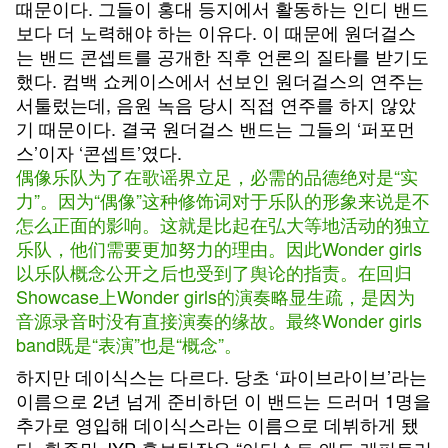
때문이다. 그들이 홍대 등지에서 활동하는 인디 밴드
보다 더 노력해야 하는 이유다. 이 때문에 원더걸스
는 밴드 콘셉트를 공개한 직후 언론의 질타를 받기도
했다. 컴백 쇼케이스에서 선보인 원더걸스의 연주는
서툴렀는데, 음원 녹음 당시 직접 연주를 하지 않았
기 때문이다. 결국 원더걸스 밴드는 그들의 ‘퍼포먼
스’이자 ‘콘셉트’였다.
偶像乐队为了在歌谣界立足，必需的品德绝对是“实
力”。因为“偶像”这种修饰词对于乐队的形象来说是不
怎么正面的影响。这就是比起在弘大等地活动的独立
乐队，他们需要更加努力的理由。因此Wonder girls
以乐队概念公开之后也受到了舆论的指责。在回归
Showcase上Wonder girls的演奏略显生疏，是因为
音源录音时没有直接演奏的缘故。最终Wonder girls
band既是“表演”也是“概念”。
하지만 데이식스는 다르다. 당초 ‘파이브라이브’라는
이름으로 2년 넘게 준비하던 이 밴드는 드러머 1명을
추가로 영입해 데이식스라는 이름으로 데뷔하게 됐