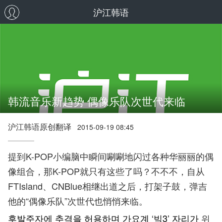
沪江韩语
韩流音乐新趋势 偶像乐队次世代来临
沪江韩语原创翻译
2015-09-19 08:45
提到K-POP小编脑中瞬间唰唰地闪过各种华丽丽的偶
像组合，那K-POP就只有这些了吗？不不不，自从
FTIsland、CNBlue相继出道之后，打架子鼓，弹吉
他的“偶像乐队”次世代也悄悄来临。
후발주자에 추격을 허용하며 가요계 ‘빅3’ 자리가
위