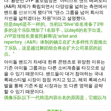
다. 황준민 JYP 홍보팀장은 “아티스트 앤드 레퍼토리
(A&R) 체제가 확립되면서 다양성을 넓히는 측면에서
밴드를
선보이
게 됐다”며 “댄스 그룹을 넘어 회사의
저변
을 넓히겠다는 차원”이라고 설명했다.
但是day6是不一样的。当初以“5live”命名准备了2年
多的这个乐队增加了1名鼓手，以day6的名字出道。
JYP宣传组长黄俊民解释说“artist and
repertory（A&R）体制的确立在扩大多样性方面推出
了乐队，这是越过舞蹈组合将会扩大公司基层的起
点。”
아이돌 밴드가 차세대 한류 콘텐츠로 유망한 이유는
기존 아이돌 그룹과는 다른 소비계층을 타깃으로 삼
을 수 있기 때문이다. 밴드들이 대거 참여하는 국내
록페스티벌 시장이 점점 커지고 있고, 해외 록페스티
벌을 통해 기존 K-팝 시장과는 또 다른 영역을 공략
할 수 있기 때문이다.
偶像乐队以下一代韩流内容出名的原因是，它能以与
现有的偶像组合不同的消费阶层为目标。乐队们大量
参加的国内摇滚庆典市场正在逐渐变大，通过海外摇