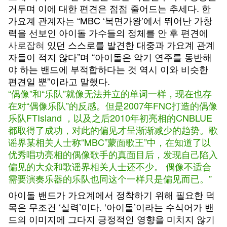
거두며 이에 대한 편견은 점점 줄어드는 추세다. 한
가요계 관계자는 “MBC ‘복면가왕’에서 뛰어난 가창
력을 선보인 아이돌 가수들의 정체를 안 후 편견에
사로잡혀
있던 스스로를 발견한 대중과 가요계 관계
자들이 적지 않다”며 “아이돌은 악기 연주를 동반해
야 하는 밴드에 부적합하다는 것 역시 이와 비슷한
편견일 뿐”이라고 말했다.
“偶像”和“乐队”就像无法并立的单词一样，现在也存
在对“偶像乐队”的反感。但是2007年FNC打造的偶像
乐队FTIsland ，以及之后2010年初亮相的CNBLUE
都取得了成功，对此的偏见才呈渐渐减少的趋势。歌
谣界某相关人士称“MBC”蒙面歌王”中，在知道了以
优秀唱功亮相的偶像歌手的真面目后，发现自己陷入
偏见的大众和歌谣界相关人士还不少。 偶像不适合
需要演奏乐器的乐队也同这个一样只是偏见而已。”
아이돌 밴드가 가요계에서 정착하기 위해 필요한 덕
목은 무조건 ‘실력’이다. ‘아이돌’이라는 수식어가 밴
드의 이미지에 그다지 긍정적인 영향을 미치지 않기