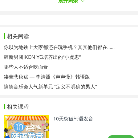
展开剩余
滚庆典也能攻占与现有的K-POP市场不同的其他领
域。
실례로 FT아일랜드와 씨엔블루는 엔저 현상과 정치
적 우경화로 한류 시장이 위축된 일본에서 여전히 인
相关阅读
기를 누리고 있다. 밴드에 대한 인프라와 확고한 시
장이 구축된 일본에서 FT아일랜드와 씨엔블루는 ‘아
你以为地铁上大家都还在玩手机？其实他们都在......
이돌’인 동시에 ‘밴드’로 분류되기 때문이다.
韩新男团IKON YG培养出的“小虎崽”
以FT Island和CNBLUE为例，在日本，由于日元贬
值现象和政治右倾导致韩流市场颓败，而他们依然人
哪些人不适合吃面食
气正旺。因为在基础设施和稳定市场构成的日本，
凄苦悲秋赋 — 李清照《声声慢》韩语版
FTIsland和CNBLUE不仅是“偶像”，同时也被分类
搞笑音乐会人气新单元 “定义不明确的男人”
为“乐队”。
FT아일랜드의 경우 지난해에도 ‘서머소닉’ ‘에이네이
션’ ‘지브라 뮤직페스티벌’ ‘이나즈마 록페스티벌’ 등
相关课程
에 공식 초청받았고 일본 아레나 투어, 홀 투어, 제프
10天突破韩语发音
투어 등을 꾸준히 진행하고 있다. 씨엔블루 역시 서
머소닉을 비롯해 다수 록페스티벌에서 무르익은 기
량을 발휘했고 14일 발표한 신곡 ‘신데렐라’ 역시 각