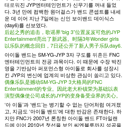
태로워
진 JYP엔터테인먼트가 신무기를 꺼내 들었
다. 3년 만에 컴백한 원더걸스가 밴드 콘셉트를 내세
운 데 이어 지난 7일에는 신인 보이밴드 데이식스
(day6)를 선보였다.
后起之秀的追击，歌谣界“big 3”位置岌岌可危的JYP
Entertainment亮出了新武器。时隔3年Wonder girls
以乐队的概念回归，7日还公开了新人男子乐队day6.
아이돌 밴드는 SM-YG-JYP 3자 구도를
뒤흔든
FNC
엔터테인먼트의 전공 과목이다. 이 때문에 수장 박진
영을 기반삼아 퍼포먼스형 아이돌로 회사를 성장시
킨 JYP의 변신에 업계의 비상한 관심이
쏠리
고 있다.
偶像乐队是撼动SM-YG-JYP 3大格局的FNC
Entertainment的专业。因此老大朴镇荣为基础以表
演型偶像使公司成长的JYP的变身备受业界的关心。
‘아 이돌’과 ‘밴드’는 병기할 수 없는 단어처럼 여겨졌
고, 지금도 ‘아이돌 밴드’에 대한 반감은 존재한다. 하
지만 FNC가 2007년 론칭한 아이돌 밴드 FT아일랜
드에 이어 2010년 첫선을 보인 씨엔블루까지 성공을