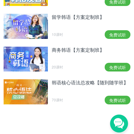
免费试听
종 음원사이트 1위를 기록했다. 이런 성공 사례를 경
험한 FNC는 한국을 넘어 중국에서도 아카데미 사업
留学韩语【方案定制班】
을 진행하고 있고, 올해 초에는 신인 밴드 엔플라잉
까지 론칭하며 시장
점유율
을 높이고 있다.
FT Island去年也收到了“Summer Sonic”“a-
10课时
免费试听
nation”“Zebra Music Festival”“Inazuma Rock
Festival”等的正式邀请，也一直在参加日本的Arena
商务韩语【方案定制班】
tour，Hall tour，Zepp tour等。CNBLUE在包括
Summer Sonic在内的多数摇滚庆典中发挥娴熟技
20课时
免费试听
巧，14日发表的新歌“灰姑娘”也登上了各大音源网站
的一位。有这些成功事例经验的FNC越过韩国在中国
韩语核心语法总攻略【随到随学班】
也正进行着学院事业，今年初推出新人乐队
N.Flying，提高了市场份额。
‘우 물 안 개구리’와 ‘아이들 취향’이라 폄하되던 한국
70课时
免费试听
가요가 ‘K-팝’이라는 이름으로 해외에서
본격적
인 성
과를 내기 시작한 건 불과 10년 전이다. 해외에서 인
정받자 국내에서 그들을 바라보는 눈도 달라졌다. 해
외의 평가를 더 중하게 여기는 ‘문화 사대주의’가
여