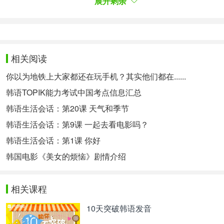
展开剩余
划进行调整。
特别提醒：如果您对韩语语言学习感兴趣，想要深入
学习，可以了解沪江网校精品课程，量身定制高效实
相关阅读
用的个性化学习方案，专属督导全程伴学。扫一扫定
制专属课程
你以为地铁上大家都还在玩手机？其实他们都在......
韩语TOPIK能力考试中国考点信息汇总
总之，想要达到韩语三级的水平，应该具备基本的
韩语生活会话：第20课 天气和季节
听、说、读、写的能力，掌握基础语法和基本词汇，
了解国情和文化背景，并且需要努力学习。只有做好
韩语生活会话：第9课 一起去看电影吗？
充分准备，才能取得好的成绩。
韩语生活会话：第1课 你好
韩国电影《美女的烦恼》剧情介绍
相关热点：
继承者们
相关课程
10天突破韩语发音