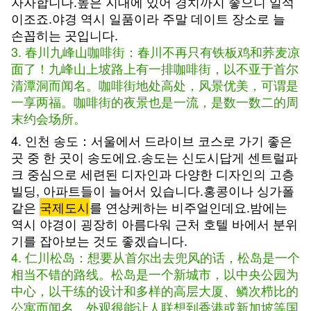
자자합니다.높은 지대에 있어 경치까지 좋으니 일석
이조죠.야경 역시 일품이라 주말 데이트 장소로 늘
손꼽히는 곳입니다.
3. 春川九峰山咖啡街：春川不再只有铁板鸡和荞麦凉
面了！九峰山上坡路上有一排咖啡街，以不亚于首尔
清潭洞而闻名。咖啡街地处高处，风景优美，可谓是
一享两福。咖啡街的夜景也是一流，是数一数二的周
末约会场所。
4. 인천 송도：서울에서 드라이브 코스로 가기 좋은
곳 중 한 곳이 송도에요.송도는 신도시답게 센트럴파
크 중심으로 세련된 디자인과 다양한 디자인의 고층
빌딩, 아파트들이 늘어서 있습니다.홍콩이나 싱가폴
같은
국제도시
를 연상케하는 비주얼인데요.밤에는
역시 야경이 굉장히 아름다워 근처 호텔 바에서 분위
기를 잡아보는 것도 좋겠습니다.
4. 仁川松岛：想要从首尔出去兜风的话，松岛是一个
相当不错的路线。松岛是一个新城市，以中央公园为
中心，以干练的设计和多样的高层大厦、鳞次栉比的
公寓而闻名，外观很能让人联想到香港或新加坡等国