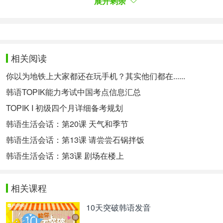
展开剩余
近郊里，能去出游的地方比想象的要多很多~ 这个周
末就一起出去玩吧！
重点词汇：
한옥
相关阅读
【名词】韩屋
你以为地铁上大家都还在玩手机？其实他们都在......
근교
【名词】近郊
韩语TOPIK能力考试中国考点信息汇总
강가
【名词】江边
TOPIK I 初级四个月详细备考规划
국제도시
【名词】国际都市
韩语生活会话：第20课 天气和季节
반입
【名词】携带进入，带入
韩语生活会话：第13课 请尝尝石锅拌饭
重点语法：
韩语生活会话：第3课 剧场在楼上
에 대해서
表示 "对......."。
相关课程
친한 친구에 대해서 발표해 봅시다.
10天突破韩语发音
我们以好朋友(为主题)来发表一下吧。