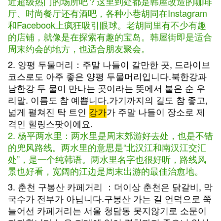
近超级热门的场所吧？这里到处都是韩屋改造的咖啡
厅、时尚餐厅还有酒吧，各种小巷胡同在Instagram
和Facebook上疯狂吸引眼球。老胡同里有不少有趣
的店铺，就像是在探索有趣的宝岛。韩屋街即是适合
周末约会的地方，也适合朋友聚会。
2. 양평 두물머리：주말 나들이 갈만한 곳, 드라이브
코스로도 아주 좋은 양평 두물머리입니다.북한강과
남한강 두 물이 만나는 곳이라는 뜻에서 붙은 순 우
리말. 이름도 참 예쁩니다.가기까지의 길도 참 좋고,
넓게 펼쳐진 탁 트인
강가
가 주말 나들이 장소로 제
격인 힐링스팟이에요.
2. 杨平两水里：两水里是周末郊游好去处，也是不错
的兜风路线。两水里的意思是“北汉江和南汉江交汇
处”，是一个纯韩语。两水里名字也很好听，路线风
景也好看，宽阔的江边是周末出游的最佳治愈地。
3. 춘천 구봉산 카페거리 ：더이상 춘천은 닭갈비, 막
국수가 전부가 아닙니다.구봉산 가는 길 언덕으로 쭉
늘어선 카페거리는 서울 청담동 못지않기로 소문이