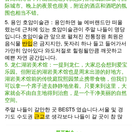
际城市。晚上的夜景也很美，附近的酒店和酒吧的氛
围也相当不错。
5. 용인 호암미술관：용인하면 늘 에버랜드만 떠올
렸는데 근처에 있는 호암미술관이 주말 나들이 명당
입니다.호암미술관 앞으로 펼쳐진 전통정원 희원은
음식물
반입
은 금지지만, 돗자리 하나 들고 들어가서
가만히 앉아있다 와도저절로 힐링될만큼 깨끗하고
예쁜 자연 공간입니다.
5. 龙仁湖岩美术馆：一提到龙仁，大家总会想到爱宝
乐园。但附近的湖岩美术馆也是周末出游的好地方。
湖岩美术馆前的传统庭院熙园禁止携带食物，但我们
可以拿一个席子进去静静地坐着。只要来到这里，大
家就会不由自主地得到治愈，是一个干净美丽的自然
空间。
주말 나들이 갈만한 곳 BEST5 였습니다.서울 및 경
기도 수도권
근교
로 생각보다 나들이 갈 곳이 참 많
습니다. 이번 주말엔 꼭 콧바람 쐬고 오시길!
以上就是周末郊游推荐BEST5。首尔和京畿道首都圈