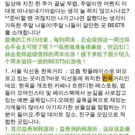
일상에 지친 한 주가 끝날 무렵, 주말이면 어쩐지 이
대로 떠나보내기아쉽다는 생각 늘 하지 않으시나요?
^^준비할 땐 귀찮지만 나가고나면 잘했다는 생각이
가득한 주말 나들이!주말 나들이 갈만한 곳 BEST5
를 소개합니다!
疲倦的工作日结束，每到周末，总会觉得这一周过得
会不会太可惜了呢？^^虽然做准备很麻烦，但迈出门
就会觉得超级值得的周末出游！接下来给下面介绍几
个周末值得一游的BEST5出游地！
1. 서울 익선동 한옥거리 ：요즘 핫플레이스로 떠오
르고 있는 곳이죠?바로 익선동에 위치한
한옥
거리인
데요. 한옥을 개조한 카페나 트렌디한 레스토랑, 펍
들이 모여인스타 및 페이스북에서 눈길을 사로잡고
있는 예쁜 골목입니다.오래된 골목골목으로 재밌는
가게들이 많아서 아기자기한 보물섬을 탐험하는 기
분이 들어요.주말 데이트 장소, 친구들 모임으로 적
합한 곳입니다.
1. 首尔益善洞韩屋街：益善洞的韩屋街，这应该是最