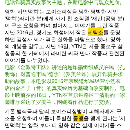
电话诈骗真实故事为主题，在新电影中与观众见面。
영화 '시민덕희'는 보이스피싱을 당한 평범한 시민
‘덕희’(라미란 분)에게 사기 친 조직원 ‘재민’(공명 분)
이 구조 요청을 하며 벌어지는 이야기를 그린 작품.
지난 2016년, 경기도 화성에서 작은
세탁소
를 운영
하던 김성자 씨가 겪은 실화를 바탕으로 했다. 영화
의 개봉을 앞두고 지난 16일, YTN은 서울 종로구 삼
청동의 한 카페에서 라미란 씨와 만나 작품과 관련된
이야기를 나누었다.
电影《金派特工队》讲述的是诈骗组织成员在民（孔
明饰）对普通市民“德熙”（罗美兰饰）展开诈骗并求
助的故事，本电影以2016年京畿道华城经营小洗衣
店的金圣子（音）的真实经历为基础而改变制作。电
影上映前夕的16日，YTN在首尔钟路区三清洞的一家
咖啡厅采访了罗美兰，围绕着作品进行了交谈。
기존 범죄극과 달리 보이스피싱범이 피해자에게 구
조를 요청하며 이들이 특별한
동맹
을 맺게 된다는 '시
민덕희'는 영화 보다 더 영화 같은 실제 이야기를 스