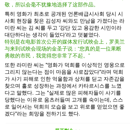
敬，所以会毫不犹豫地选择了这部作品。
특히 영화가 최초로 공개된 언론배급시사회 당시 시
사회 현장을 찾은 김성자 씨와도 만남을 가졌다는 라
미란 씨는 김 씨를 두고 '강단 있고 용감한 시민이라
대단하다는 생각이 들었다'라고 덧붙였다.
特别是在电影首次公开的媒体发行试映会上，罗美兰
与来到试映会现场的金圣子说：“您真的是一位果断
勇敢的市民，我觉得您非常了不起。”
또한 라미란 씨는 "영화가 덕희를 이상적인 영웅으로
그리지 않는다는 점이 마음을 사로잡았다"라며 덕희
가 사기 피해로 인한 억울함과 상처를 딛고 자존감을
찾으며 홀로 성장하는 과정에서 카타르시스를 느꼈
다고 말했다. 그는 "실제로 많은 피해자들이 사기를
당했다는 이유로 움츠러들며 고개를 숙이는데, 스스
로 일어서는 덕희의 모습을 보고 위로를 얻었으면 좋
겠다"라는 희망을 전하기도 했다.
另外，罗美兰说：“电影并没有把德熙描绘成完美的
英雄，这一点抓住了我的心。德熙克服了受骗的委屈