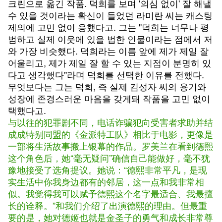
크린으로 옮긴 작품. 덕희를 보며 '의심 없이' 잘 해낼
수 있을 것이라는 확신이 들었던 라미란 씨는 캐스팅
제의에 고민 없이 응했다고. 그는 "덕희는 너무나 평
범하고 실제 이웃에 있을 법한 인물이라는 점에서 저
와 가장 비슷했다. 덕희라는 이름 앞에 제가 제일 잘
어울리고, 제가 제일 잘 할 수 있는 지점이 분명히 있
다고 생각했다"라며 덕희를 선택한 이유를 전했다.
무엇보다는 그는 덕희, 즉 실제 김성자 씨의 용기와
성장에 존경스러운 마음을 갖게돼 작품을 고민 없이
택했다고.
与以往的犯罪剧不同，电话诈骗犯向受害者求助并结
成成特别同盟的《金派特工队》相比于电影，更像是
一部将生活故事搬上银幕的作品。罗美兰在看到德熙
这个角色后，她“毫无疑问”确信自己能做好，毫不犹
豫地接受了选角提议。她说：“德熙非常平凡，是现
实生活中你我身边都有的邻居，这一点和我非常相
似。我觉得我可以赋予德熙这个名字最适合、我最擅
长的诠释。”和我们介绍了出演德熙的理由。但最重
要的是，她对德姬也就是金圣子的勇气和成长非常尊