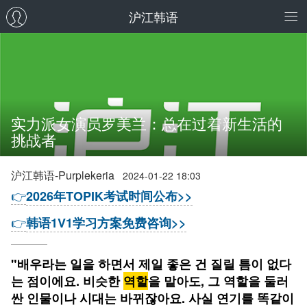
沪江韩语
实力派女演员罗美兰：总在过着新生活的
挑战者
沪江韩语-Purplekeria
2024-01-22 18:03
👉
2026年TOPIK考试时间公布>>
👉
韩语1V1学习方案免费咨询>>
"배우라는 일을 하면서 제일 좋은 건 질릴 틈이 없다
는 점이에요. 비슷한
역할
을 맡아도, 그 역할을 둘러
싼 인물이나 시대는 바뀌잖아요. 사실 연기를 똑같이