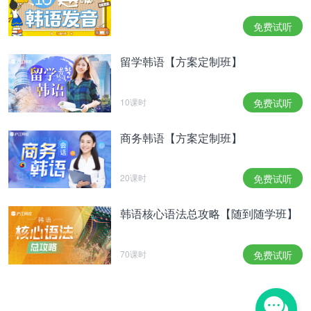
덕희가 겪는
감정선
을 오롯이 느끼고 표현하면 됐기
때문에 부담감이 덜했다"라고 소회를 전했다.
免费试听
他说：“事实上对我来说，喜剧真的非常困难。但
《金派特工队》与一般喜剧相比，只需要完整地感受
留学韩语【方案定制班】
并表现出德熙重拾自尊心的过程，以及德熙所经历的
感情线就可以，所以我没有感到很大的负担。”
10课时
免费试听
수많은 장르에서 쉼 없이 연기 변신을 시도하는 만큼
배우로서 피로감은 없을까? 이에 라미란 씨는 "언제
商务韩语【方案定制班】
일이 끊길지 모르기 때문에 열심히 해야 한다"라며
"할 수 있을 때 최대한 많은 작품에 도전하고 싶다. 훌
20课时
免费试听
륭한 배우들이 열심히 치고 올라오기 때문에 어차피
좀 있으면 자연스레 쉬게 될 것 같다"라며 겸손함 속
韩语核心语法总攻略【随到随学班】
에 호탕하고 유쾌한 웃음을 지어 보였다.
当被问到在众多题材中不断变换演技，作为演员有没
有感受到疲劳，对此罗美兰回答说：“因为不知道什
70课时
免费试听
么时候会下岗，所以要非常努力。可以的话我想挑战
各种各样的作品。 因为优秀的演员们层出不穷，反
正我也演不了多久自然会有休息的时间。"她在谦虚