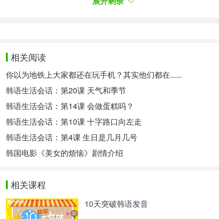
展开剩余
和伤痛，找回了自尊，并在独自成长的过程中重获新
生。现在有很多受害者因为受骗而退缩并低头，我希
望他们能看到德熙逐渐独当一面的样子，能得到安
慰。“
相关阅读
이번 작품은 언뜻 코미디처럼 보이지만, 라미란 씨의
설명대로 덕희의 성장극에 가깝다. 때문에 덕희가 사
你以为地铁上大家都还在玩手机？其实他们都在......
기를 당하고, 사건을 직접 파헤치며 그 중심으로 향
韩语生活会话：第20课 天气和季节
하는 과정에서 라미란 씨의 활약은 여느 때보다 더욱
돋보인다. 특히 누구보다 자연스럽게 배역에 녹아든
韩语生活会话：第14课 会做蛋糕吗？
그의 모습은 캐릭터에 현실감과 입체감을 더하며, 관
韩语生活会话：第10课 十字路口向左走
객의 몰입을 돕는다.
韩语生活会话：第4课 生日是几月几号
这部作品乍一看像是喜剧，但正如罗美兰所说，更接
近于德熙的成长剧。因此在德熙被骗后亲自调查事件
韩国电影《美女的烦恼》剧情介绍
并接近真相的过程中，罗美兰的表现非常有亮点。尤
其是她比任何角色都更自然地融入到作品中，给角色
相关课程
增添了现实感和立体感，帮助观众们身临其境。
그는 "사실 저는 코미디가 너무 어렵고 힘들다. '시민
10天突破韩语发音
덕희'는 그에 비해서 덕희가 자존감을 찾아가는 과정,