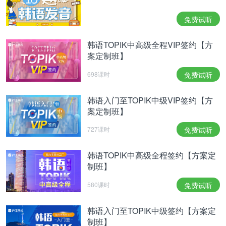
重点语法：
免费试听
~게 하다
韩语TOPIK中高级全程VIP签约【方
是“使动”，“使…做…”、“令…做…“
案定制班】
TV 소리를 좀 작게 해주세요.
698课时
免费试听
请把电视音量调小。
그는 내 기분을 나쁘게 했어요.
韩语入门至TOPIK中级VIP签约【方
他令我心情很糟糕。
案定制班】
아이에게 받아쓰기를 하게 했어요.
727课时
免费试听
我让孩子做听写了。
相关推荐：
韩语TOPIK中高级全程签约【方案定
制班】
【有声】CATTI阅读：夏季浑身乏力？多吃点蓝莓吧
580课时
免费试听
【有声】西瓜皮用“껍질”还是“껍데기”？
【有声】韩国出生率低于日本，是因为这个！
韩语入门至TOPIK中级签约【方案定
制班】