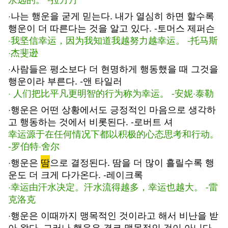
·나는 행운을 굳게 믿는다. 내가 열심히 하면 할수록
행운이 더 따른다는 것을 알고 있다. -토머스 제퍼슨
·我坚信幸运，因为我知道我越努力越幸运。 -托马斯
·杰斐逊
·사람들은 평소보다 더 현명하게 행동했을 때 그것을
행운이라 부른다. -앤 타일러
· 人们把比平凡更明智的行为称为幸运。 -安妮·泰勒
·행운은 어떤 상황에서도 긍정적인 마음으로 생각하
고 행동하는 것에서 비롯된다. -로버트 셔
幸运源于在任何情况下都以积极的心态思考和行动。
-罗伯特·舍尔
·행운은
땀
으로 결정된다. 땀을 더 많이 흘릴수록 행
운도 더 크게 다가온다. -레이크록
·幸运由汗水决定。汗水流得越多，幸运也越大。 -雷
克洛克
·행운은 이때까지 맹목적인 것이라고 해서 비난을 받
아 왔다. 그러나 행운은 결코 맹목적인 것이 아니다.