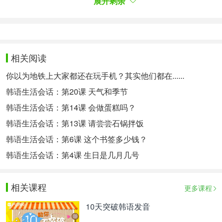
展开剩余
·불행이야말로 우리의 가장 훌륭한 스승이다. 불행은
돈과 사람의 가치를 가르쳐 준다. 역경에 처해 있으
면서도 타락하지 않는다면 그 자체만으로도 매우 위
대하다. -H. 발자크
·不幸是我们最好的老师，不幸教会了金钱和人的价
相关阅读
值。身处逆境而不堕落，本身就很伟大。 -H.巴尔扎
你以为地铁上大家都还在玩手机？其实他们都在......
克
韩语生活会话：第20课 天气和季节
·인간은 누구나 그 자신의 운이나 불운이 만들어 낸
것에 지나지 않는다. -사르스트
韩语生活会话：第14课 会做蛋糕吗？
·人是由自己的运气或厄运所决定。 -撒斯特
韩语生活会话：第13课 请尝尝石锅拌饭
重点词汇：
韩语生活会话：第6课 这个书签多少钱？
감각【名词】感觉，感知
韩语生活会话：第4课 生日是几月几号
미소【名词】微笑
相关课程
更多课程
불운【名词】厄运，坏运气
10天突破韩语发音
땀【名词】汗水