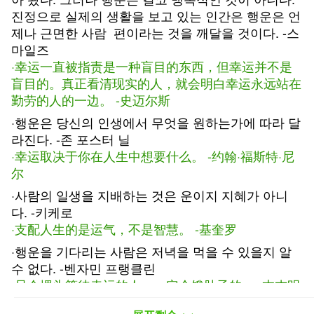
진정으로 실제의 생활을 보고 있는 인간은 행운은 언
제나 근면한 사람 편이라는 것을 깨달을 것이다. -스
마일즈
·幸运一直被指责是一种盲目的东西，但幸运并不是
盲目的。真正看清现实的人，就会明白幸运永远站在
勤劳的人的一边。 -史迈尔斯
·행운은 당신의 인생에서 무엇을 원하는가에 따라 달
라진다. -존 포스터 닐
·幸运取决于你在人生中想要什么。 -约翰·福斯特·尼
尔
·사람의 일생을 지배하는 것은 운이지 지혜가 아니
다. -키케로
·支配人生的是运气，不是智慧。 -基奎罗
·행운을 기다리는 사람은 저녁을 먹을 수 있을지 알
수 없다. -벤자민 프랭클린
·只会埋头等待幸运的人，一定会饿肚子的。 -本杰明
·富兰克林