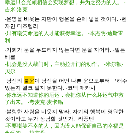
幸运只会光顾相信会实现梦想，并为之努力的人。 -
吉米·洛克
·운명을 비웃는 자만이 행운을 손에 넣을 것이다. -벤
자민 디즈렐리
·只有嘲笑命运的人才能获得幸运。 -本杰明·迪斯雷
利
·기회가 문을 두드리지 않는다면 문을 지어라. -밀튼
베를
·机会是没人敲门时，主动拉开门的动作。 -米尔顿·
贝尔
·당신의
불운
이 당신을 어떤 나쁜 운으로부터 구해주
었는지 결코 알지 못한다. -코멕 매카시
·你永远不知道你的厄运，会把你从什么坏运气中救
了出来。 -考麦克·麦卡锡
·불행한 사람을 비웃지 말라. 자기의 행복이 영원한
것이라고 누가 장담할 것인가. -라퐁텐
·不要嘲笑不幸的人，因为没人能保证自己的幸福是
永远的。 -拉方丹