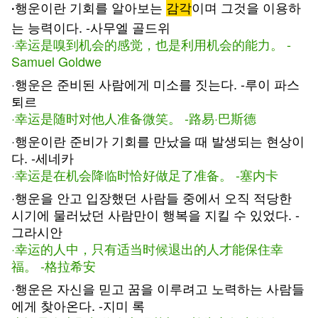
행운이란 기회를 알아보는
감각
이며 그것을 이용하
·
는 능력이다. -사무엘 골드위
·幸运是嗅到机会的感觉，也是利用机会的能力。 -
Samuel Goldwe
·행운은 준비된 사람에게 미소를 짓는다. -루이 파스
퇴르
·幸运是随时对他人准备微笑。 -路易·巴斯德
·행운이란 준비가 기회를 만났을 때 발생되는 현상이
다. -세네카
·幸运是在机会降临时恰好做足了准备。 -塞内卡
·행운을 안고 입장했던 사람들 중에서 오직 적당한
시기에 물러났던 사람만이 행복을 지킬 수 있었다. -
그라시안
·幸运的人中，只有适当时候退出的人才能保住幸
福。 -格拉希安
·행운은 자신을 믿고 꿈을 이루려고 노력하는 사람들
에게 찾아온다. -지미 록