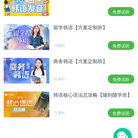
에서 4.25%까지 올렸다. 일반인의 주담보 대출 규모
와는 차원이 다른 수준이라 이자도 매우 낮다고 볼
免费试听
수 있지만, 금리 인상 여파에 따른 이자 부담은 높아
지고 있는 것으로 보인다.
留学韩语【方案定制班】
今年1月起，给李富真去年贷款的教保证券在4月后，
也开始增加了抵押股票数量，将利率从3.75%上调到
10课时
免费试听
4.25%，虽然李富真与一般主担保人贷款的金额不
同、贷款公司给予李富真的利息也是公认的低，但受
商务韩语【方案定制班】
利率上调影响，李富真的利息负担确实在逐年加重。
호텔신라 측은 이 사장의 대출 건에 대해 "사적인 내
20课时
免费试听
용에 대해서는 알지 못한다"고 답했다.
新罗酒店对李社长贷款一事表示：“不了解私人层面
韩语核心语法总攻略【随到随学班】
的事情。”
虽然继承遗产的遗产税如此巨大，缴纳遗产税所贷款
70课时
免费试听
的利息如此高压，但并不妨碍李富真富婆的地位，稳
稳当当女性CEO第一。与其担心李富真交不交的起
遗产税，还不如来看看她现在所拥有的财产！