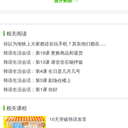
자,
지분
매각에 따른 양도소득세 등으로 지출될 것
展开剩余
으로 예상된다.
自李健熙2020年逝世后的5年里，每年都要缴纳一定
数额的遗产税，因此，据推算李富真每年需要缴纳约
4333亿韩元的遗产税。交了遗产税会剩下近393亿韩
相关阅读
元，预计将用于偿还贷款利息、出售股份的转让所得
税等。
你以为地铁上大家都还在玩手机？其实他们都在......
韩语生活会话：第19课 更换商品和退货
이 사장도 금리 인상 등 글로벌 긴축
여파
를 피해가
韩语生活会话：第13课 请尝尝石锅拌饭
기는 어려웠던 것으로 보인다. 이번 대출은 한국투자
韩语生活会话：第4课 生日是几月几号
증권에서 받았는데 금리가 기존 대출처인 교보증권,
韩语生活会话：第3课 剧场在楼上
현대차증권보다 0.5%나 높다.
由此看来即便是三星长公主李富真也难以避免受到利
韩语生活会话：第1课 你好
率上调等全球经济紧缩的影响。这次贷款金是从韩国
投资证券公司贷款的，利率比去年的贷款处——教保
相关课程
证券、现代汽车证券公司高出0.5%。
지난 1월부터 이 사장에게 대출을 해준 교보증권도
10天突破韩语发音
지난 4월 이후 담보 주식수를 늘리고 금리를 3.75%