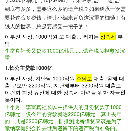
到底有多多，需要这么多的遗产税？如果继承一次需
要花这么多税钱，请让小编来背负这沉重的枷锁！有
钱人的世界，总是要感受一把子的！
이부진 사장, 1000억원 또 대출… 커지는
상속세
부
담
李富真社长又贷款1000亿韩元......遗产税负担愈发沉
重
1.长公主贷款1000亿
이부진 사장, 지난달 1000억원
주담보
대출, 올해 대
출 규모만 2200억원, 지난해부터 3200억원 대출고
이건희 회장 유산에 대한 상속세 마련을 위한 자금
인
.
듯이다
上个月，李富真社长以主担保人的身份贷款了1000
亿韩元，仅今年的贷款就达2200亿韩元，算上去年
的一共是3200亿韩元，据推测此番借贷应该是为了
缴纳李健熙会长去世后遗留下的遗产税而准备的。