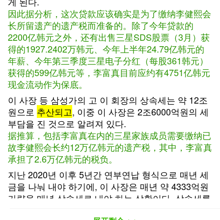
게 된다.
因此据分析，这次贷款应该确实是为了缴纳李健熙会
长所留遗产的遗产税而准备的。除了今年贷款的
2200亿韩元之外，还有出售三星SDS股票（3月）获
得的1927.2402万韩元、今年上半年24.79亿韩元的
年薪、今年第三季度三星电子分红（每股361韩元）
获得的599亿韩元等，李富真目前应约有4751亿韩元
现金流动作为保底。
이 사장 등 삼성가의 고 이 회장의 상속세는 약 12조
원으로
추산되고
, 이중 이 사장은 2조6000억원의 세
부담을 진 것으로 알려져 있다.
据推算，包括李富真在内的三星家族成员需要缴纳已
故李健熙会长约12万亿韩元的遗产税，其中，李富真
承担了2.6万亿韩元的税负。
지난 2020년 이후 5년간 연부연납 형식으로 매년 세
금을 나눠 내야 하기에, 이 사장은 매년 약 4333억원
가량을 매년 상속세로 내야 하는 상황이다. 상속세를
내고 남은 금액은 393억원 정도인데, 이는 대출 이