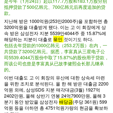
是今年（1月24日）起以117.7万股和183.1万股分别
抵押贷款了500亿韩元、700亿韩元后再度追加的贷
款。
지난해 받은 1000억원(253만2000주)을 포함하면 총
3200억원을 대출받게 됐다. 이는 고 이 회장에게 상
속 받은 삼성전자 지분 5539만4044주 중 15.87%에
해당하는 지분이 대출로
묶인
것이기도 하다.
包括去年贷款的1000亿韩元（253.2万股）在内，一
共贷款了3200亿韩元。据悉，李富真从三星电子公
司5539.4044万股份中取了15.87%的股份用于贷款，
而该公司也曾是李富真从已故李健熙会长那儿继承
的。
이번 대출도 고 이 회장의 유산에 대한 상속세 마련
을 위한 조치로 분석된다. 올 한 해 받은 대출금 2200
억원 외에, 삼성SDS 지분 매각대금(3월) 1927억
2402만원, 올해 상반기 연봉 24억7900만원, 올해 3
분기 동안 받았을 삼성전자
배당금
(주당 361원) 599
억원 등을 더하면 총 4751억원가량의 현금을 확보하