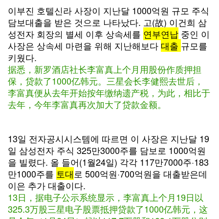
이부진 호텔신라 사장이 지난달 1000억원 규모 주식
담보대출을 받은 것으로 나타났다. 고(故) 이건희 삼
성전자 회장의 별세 이후 상속세를
연부연납
중인 이
사장은 상속세 마련을 위해 지난해보다
대출
규모를
키웠다.
据悉，新罗酒店社长李富真上个月用股份作质押担
保，贷款了1000亿韩元。三星会长李健熙去世后，
李富真便从去年开始按年缴纳遗产税，为此，相比于
去年，今年李富真再次加大了贷款金额。
13일 전자공시시스템에 따르면 이 사장은 지난달 19
일 삼성전자 주식 325만3000주를 담보로 1000억원
을 빌렸다. 올 들어(1월24일) 각각 117만7000주·183
만1000주를
토대
로 500억원·700억원을 대출받은데
이은 추가 대출이다.
13日，据电子公示系统显示，李富真上个月19日以
325.3万股三星电子股票抵押贷款了1000亿韩元，这