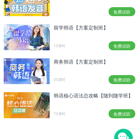
하지만 페이는 안타깝게도 한국과 중국을 오가며 솔
로 가수, 배우로 도전장을 내밀었으나 큰 성과를 내
免费试听
지는 못했습니다. 현재는 한국으로 돌아와 케이블 방
송에 게스트와 MC로 활약하며 재도약을 준비하고
留学韩语【方案定制班】
있는데요. 최근에는 가수 서인영, 메이크업 아티스트
서옥과 함께 SBS 모비딕 웹 예능 <바 페르소나>
의 MC로 활약하기도 했죠.
10课时
免费试听
但是，王霏霏虽然往返于中韩，挑战成为solo歌手和
演员，可惜却没能获得什么大的成就。现在她回到中
商务韩语【方案定制班】
国，在有线之声担任嘉宾和MC，准备再次出发。最
近她和歌手徐仁英和化妆师徐玉一起担任SBS移动网
20课时
免费试听
络《Bar Persona》的MC。
이 프로그램에서 페이는 걸그룹 출신다운 젊은 감각
韩语核心语法总攻略【随到随学班】
을 뽐내며 방송에 활력을 불어넣는 역할을 담당하며
남다른 존재감을 들어냈습니다. 또 한 매체와의 인터
70课时
免费试听
뷰에 따르면 미쓰에이 멤버 지아와 가끔 페이스 타임
으로 연락을 주고받는다고 밝히기도 했죠. 한편 페이
는 평소에도 주기적으로 인스타그램을 통해 팬들에
게 본인의 근황을 공개하고 있습니다.