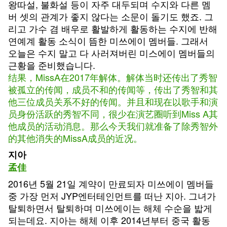
왕따설, 불화설 등이 자주 대두되며 수지와 다른 멤
버 셋의 관계가 좋지 않다는 소문이 돌기도 했죠. 그
리고 가수 겸 배우로 활발하게 활동하는 수지에 반해
연예계 활동 소식이 뜸한 미쓰에이 멤버들. 그래서
오늘은 수지 말고 다 사러져버린 미스에이 멤버들의
근황을 준비했습니다.
结果，MissA在2017年解体。解体当时还传出了秀智
被孤立的传闻，成员不和的传闻等，传出了秀智和其
他三位成员关系不好的传闻。并且和现在以歌手和演
员身份活跃的秀智不同，很少在演艺圈听到Miss A其
他成员的活动消息。那么今天我们就准备了除秀智外
的其他消失的MissA成员的近况。
지아
孟佳
2016년 5월 21일 계약이 만료되자 미쓰에이 멤버들
중 가장 먼저 JYP엔터테인먼트를 떠난 지아. 그녀가
탈퇴하면서 탈퇴하며 미쓰에이는 해체 수순을 밟게
되는데요. 지아는 해체 이후 2014년부터 중국 활동