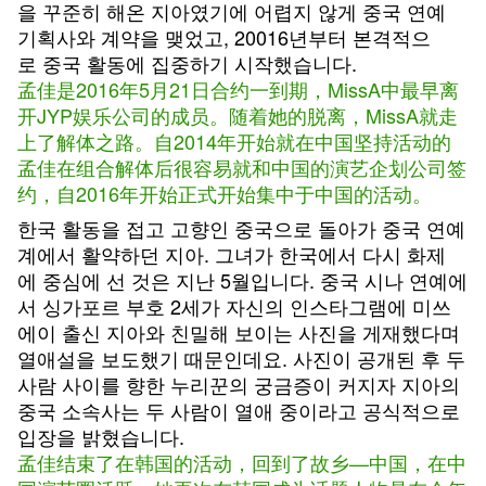
을 꾸준히 해온 지아였기에 어렵지 않게 중국 연예
기획사와 계약을 맺었고, 20016년부터 본격적으
로 중국 활동에 집중하기 시작했습니다.
孟佳是2016年5月21日合约一到期，MissA中最早离
开JYP娱乐公司的成员。随着她的脱离，MissA就走
上了解体之路。自2014年开始就在中国坚持活动的
孟佳在组合解体后很容易就和中国的演艺企划公司签
约，自2016年开始正式开始集中于中国的活动。
한국 활동을 접고 고향인 중국으로 돌아가 중국 연예
계에서 활약하던 지아. 그녀가 한국에서 다시 화제
에 중심에 선 것은 지난 5월입니다. 중국 시나 연예에
서 싱가포르 부호 2세가 자신의 인스타그램에 미쓰
에이 출신 지아와 친밀해 보이는 사진을 게재했다며
열애설을 보도했기 때문인데요. 사진이 공개된 후 두
사람 사이를 향한 누리꾼의 궁금증이 커지자 지아의
중국 소속사는 두 사람이 열애 중이라고 공식적으로
입장을 밝혔습니다.
孟佳结束了在韩国的活动，回到了故乡—中国，在中