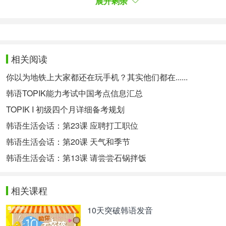
展开剩余
今为止，她和Elroy还在甜蜜相恋。在自己的INS上上
传情侣照片等，展现了对对方与众不同的爱意。
페이
王霏霏
相关阅读
두 번째 주인공은 최근 수지까지 JYP를 떠나면서 현
你以为地铁上大家都还在玩手机？其实他们都在......
재 JYP에 유일하게 남은 미쓰에이 멤버인 페이입니
다. 그녀는 2016년에는 솔로 앨범을 내면서 섹시 여
韩语TOPIK能力考试中国考点信息汇总
가수의 자리를 넘보기도 했는데요. 안타깝게도 결과
TOPIK I 初级四个月详细备考规划
는 썩 좋지 않았습니다. 이후 그녀는 중국으로 넘어
韩语生活会话：第23课 应聘打工职位
가 배우로 도전장을 내밀었죠. 이후 중국에서 웹드라
마와 예능 프로그램 등에 출연하며 활발한 활동을 펼
韩语生活会话：第20课 天气和季节
쳤던 페이.
韩语生活会话：第13课 请尝尝石锅拌饭
第二位主人公就是最近连秀智都离开JYP，现在唯一
留下JYP的Miss A成员王霏霏。她在2016年出单专，
曾觊觎过性感女歌手的地位。可惜的是成果并不怎么
相关课程
样。之后她前往中国挑战成为演员。之后她在中国出
10天突破韩语发音
演了网剧和综艺节目等，展开了活跃的活动。