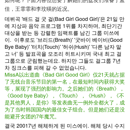
佳，王霏霏和李玟暎的近况。
데뷔곡 '배드 걸 굿 걸(Bad Girl Good Girl)'은 21일 만
에 지상파 음악 프로그램 1위를 차지하며, 최단기간
대상을 받는 등 강렬한 임팩트를 남긴 그룹 미쓰에
이. 이후로도 '브리드(Breath)' '굿바이 베이비(Good
Bye Baby)' '터치(Touch)' '허쉬(Hush)' '다른 남자 말
고 너' 등 발표곡을 모조리 히트시키며 국내 최고 걸
그룹으로 군림했는데요. 하지만 그들도 걸그룹 7년
차 징크스를 피해 갈 수 없었습니다.
MissA以出道曲《Bad Girl Good Girl》仅21天就占据
了无线台音乐节目的第一名，在最短时间内获得大奖
等，展现了强烈的影响力。之后她们的《Breath》，
《Good bye Baby》，《Touch》，《Hush》，《不
是其他男人，是你》等发表曲无一例外全都火了，成
为了当时韩国国内的最佳女子组合。但是她们还是没
能避开女团的7年魔咒。
결국 20017년 해체하게 된 미스에이. 해체 당시 수지