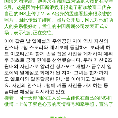
国演艺圈活跃。她再次在韩国成为话题人物是在今年
5月。这是因为中国新浪娱乐报道了新加坡富二代在
自己的INS上传了Miss A出身的孟佳看起来很亲密的
照片，因此传出了绯闻。照片公开后，网民对他们两
人的关系很好奇，孟佳的中国所属公司发表正式立
场，表示他们正在交往。
이어 같은 날 열애설의 주인공인 지아 역시 자신의
인스타그램 스토리와 웨이보에 동일하게 보라색 하
트 이모티콘과 함께 손을 잡은 사진을 게재하며 데뷔
후 최초로 공개 연애를 선언했습니다. 무려 재산 2조
원대의 자산가로 알려진 싱가포르 재벌가 금수저 엘
로이와 열애설로 화제가 된 지아. 그녀는 현재까지
도 엘로이와 알콩달콩한 만남을 이어가고 있는데
요. 자신의 인스타그램에 커플 사진을 개제하는 등
남다른 애정을 과시하고 있죠.
接着，同一天绯闻的主人公—孟佳也在自己的INS和
微博上上传了紫色心形的表情符号和牵手照，宣告了
出道后的首次公开恋爱。孟佳和这位据说财产足足有
2兆韩币的新加坡富翁Elroy相恋而成为话题人物。至