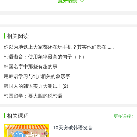
展开剩余
虽然两个例子用的词尾是不同的，但其实句子的意思
都是相同的。
요为非正式场合的口头敬语，称之为（해요체hae-yo
相关阅读
体），是从南方方言发展为韩国标准生活敬语的。特
征是所有语句都以～yo结束，当然跟hip hop没关
你以为地铁上大家都还在玩手机？其实他们都在......
系。韩剧韩国电影或是普通韩国人的生活中对话基本
韩语谐音：使用频率最高的句子（下）
上是用这个敬语。
韩国名字中那些有趣的事
关于yo体的用法可以戳>>>
除了思密达，韩国人常用
用韩语学习与“心”相关的象形字
口语句尾你会吗？
韩国人的韩语实力大测试！(2)
而“思密达”和 yo体相比更加广为人知，可能也是因
韩国留学：要大胆的说韩语
为“思密达”的发音给人的感觉更加的厚重，而且容易
记。作为音译，把습니다音译成“思密达”，也比yo体
相关课程
更多课程
或者是합니다 (hab-ni-da), 입니다(ib-ni-da)等终结词
10天突破韩语发音
尾更容易记，自然推广的效果也是比较好的。