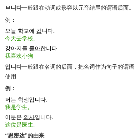
一般跟在动词或形容以元音结尾的谓语后面。
ㅂ니다
例：
오늘 학교에
갑
니다.
今天去学校。
강아지를
좋아합
니다.
我喜欢小狗
一般跟在名词的后面，把名词作为句子的谓语
입니다
使用
例：
저는
학생
입니다.
我是学生。
이분은
의사
입니다.
这位是医生。
“思密达”的由来