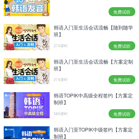
在中国该词在网络上也被用作语气助词和常用后缀，
免费试听
但表达的感情往往与原词相反，表示“华丽地否定”的
意思。例如“我敬仰你思密达”，其实的意思是“我鄙视
韩语入门至生活会话流畅【随到随学
班】
你”。比如天天兄弟也经常在说：我说滴没错，思密
达！
274课时
免费试听
还有把“思密达”当作形容词用的“我整个人都 思密达
韩语入门至生活会话流畅【方案定制
了”其实，思密达同汉语中的“您、您好”一样，都表尊
班】
重，只是比“您好”还要尊敬一些。所以如果小伙伴们
274课时
免费试听
听到韩国人跟你说“思密达”表示的是别人对你的一种
尊敬。
韩语TOPIK中高级全程签约【方案定
知道了“思密达”的意思之后，是不是很好奇思密达，
制班】
합니다 (hab-ni-da), 입니다(ib-ni-da) 等等终结词尾到
580课时
免费试听
底该如何用，还有韩国最常用的yo体到底是什么？快
韩语入门至TOPIK中级签约【方案定
点来和老师一起来学习，不仅可以学习到韩语知识，
制班】