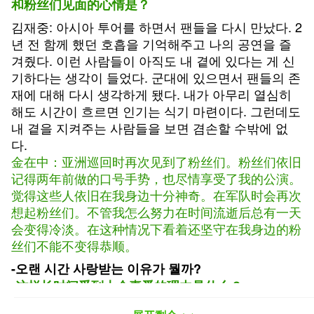
和粉丝们见面的心情是？
김재중: 아시아 투어를 하면서 팬들을 다시 만났다. 2
년 전 함께 했던 호흡을 기억해주고 나의 공연을 즐
겨줬다. 이런 사람들이 아직도 내 곁에 있다는 게 신
기하다는 생각이 들었다. 군대에 있으면서 팬들의 존
재에 대해 다시 생각하게 됐다. 내가 아무리 열심히
해도 시간이 흐르면 인기는 식기 마련이다. 그런데도
내 곁을 지켜주는 사람들을 보면 겸손할 수밖에 없
다.
金在中：亚洲巡回时再次见到了粉丝们。粉丝们依旧
记得两年前做的口号手势，也尽情享受了我的公演。
觉得这些人依旧在我身边十分神奇。在军队时会再次
想起粉丝们。不管我怎么努力在时间流逝后总有一天
会变得冷淡。在这种情况下看着还坚守在我身边的粉
丝们不能不变得恭顺。
-오랜 시간 사랑받는 이유가 뭘까?
-这样长时间受到大众喜爱的理由是什么？
김재중: 반전 아닐까. 차가울 것 같은 외모를 가졌지