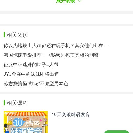
展开剩余
만 실제론 구수하다. 잘 하는 게 많은 것 같은데 못 하
는 게 너무 많다. 공놀이를 못 한다. 크기나 무게에 상
관없이 모든 공은 나를 피하더라.(웃음) 그런데 근력
운동은 기가 막히게 한다. 힘은 센 편인데 기술은 부
족하다. 대비되는 모습이 있어서 신선하게 봐주는 것
相关阅读
같다.
你以为地铁上大家都还在玩手机？其实他们都在......
金在中：应该是反转吧。虽然长相冷酷实际上人很随
和。擅长的很多同时做的不好的也很多。不论大小重
韩国惊悚电影推荐：《秘密》掩盖真相的刑警
量所有球都在回避我。（笑）但是非常努力得在进行
征服中韩迷妹的世子4人帮
肌肉运动。力气虽大技术不足。这种对比性强烈的形
JYJ金在中的妹妹即将出道
象可能让人感觉很新鲜。
苏志燮搞怪“戴花”不减型男本色
-‘한류스타’라는 수식어가 주는 무게감이 있지 않을
까?
-韩流明星这样的修饰语会不会给你带来沉重感？
相关课程
김재중: 요즘은 한류스타가 많다. 다들 잘생긴 데다
10天突破韩语发音
매력도 넘친다. 변하지 않는 내면이 가장 중요하긴
하지만 최대한 노화를 늦추기 위해 노력은 한다. 갑
자기 내 머리가 벗겨진다고 상상해봐라.