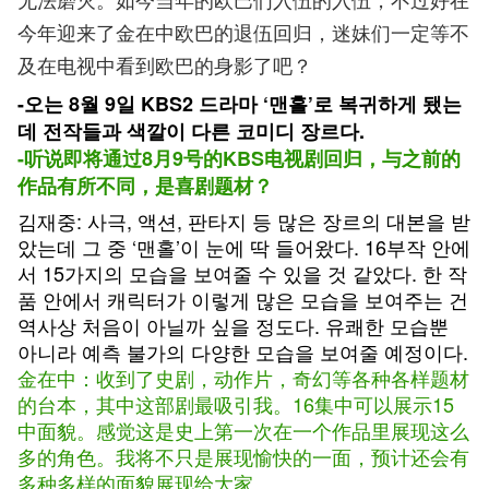
今年迎来了金在中欧巴的退伍回归，迷妹们一定等不
及在电视中看到欧巴的身影了吧？
-오는 8월 9일 KBS2 드라마 ‘맨홀’로 복귀하게 됐는
데 전작들과 색깔이 다른 코미디 장르다.
-听说即将通过8月9号的KBS电视剧回归，与之前的
作品有所不同，是喜剧题材？
김재중: 사극, 액션, 판타지 등 많은 장르의 대본을 받
았는데 그 중 ‘맨홀’이 눈에 딱 들어왔다. 16부작 안에
서 15가지의 모습을 보여줄 수 있을 것 같았다. 한 작
품 안에서 캐릭터가 이렇게 많은 모습을 보여주는 건
역사상 처음이 아닐까 싶을 정도다. 유쾌한 모습뿐
아니라 예측 불가의 다양한 모습을 보여줄 예정이다.
金在中：收到了史剧，动作片，奇幻等各种各样题材
的台本，其中这部剧最吸引我。16集中可以展示15
中面貌。感觉这是史上第一次在一个作品里展现这么
多的角色。我将不只是展现愉快的一面，预计还会有
多种多样的面貌展现给大家。