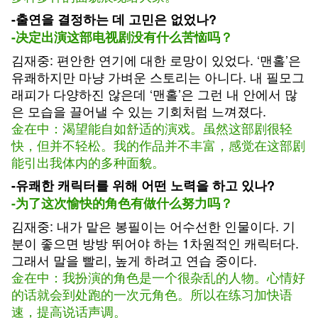
-출연을 결정하는 데 고민은 없었나?
-决定出演这部电视剧没有什么苦恼吗？
김재중: 편안한 연기에 대한 로망이 있었다. ‘맨홀’은
유쾌하지만 마냥 가벼운 스토리는 아니다. 내 필모그
래피가 다양하진 않은데 ‘맨홀’은 그런 내 안에서 많
은 모습을 끌어낼 수 있는 기회처럼 느껴졌다.
金在中：渴望能自如舒适的演戏。虽然这部剧很轻
快，但并不轻松。我的作品并不丰富，感觉在这部剧
能引出我体内的多种面貌。
-유쾌한 캐릭터를 위해 어떤 노력을 하고 있나?
-为了这次愉快的角色有做什么努力吗？
김재중: 내가 맡은 봉필이는 어수선한 인물이다. 기
분이 좋으면 방방 뛰어야 하는 1차원적인 캐릭터다.
그래서 말을 빨리, 높게 하려고 연습 중이다.
金在中：我扮演的角色是一个很杂乱的人物。心情好
的话就会到处跑的一次元角色。所以在练习加快语
速，提高说话声调。