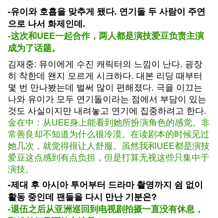
-유이와 호흡을 맞추게 됐다. 연기돌 두 사람이 주연
으로 나서 화제인데.
-这次和UEE一起合作，两人都是演技爱豆负责主演
成为了话题。
김재중: 유이에게 수진 캐릭터의 느낌이 난다. 굉장
히 착한데 왠지 모르게 시크하다. 대본 리딩 때부터
몇 번 만나봤는데 벌써 많이 편해졌다. 극을 이끄는
나와 유이가 모두 연기돌이라는 점에서 부담이 있는
것도 사실이지만 내려놓고 연기에 집중하려고 한다.
金在中：从UEE身上能看到她所扮演角色的感觉。非
常善良却不知道为什么很冷漠。在读剧本的时候见过
她几次，就觉得很让人舒服。虽然我和UEE都是演技
爱豆这点感到有点负担，但是打算无视这些只集中于
演技。
-제대 후 아시아 투어부터 드라마 촬영까지 쉼 없이
활동 중인데 팬들을 다시 만난 기분은?
-退伍之后从亚洲巡回到电视剧拍摄一直没有休息，