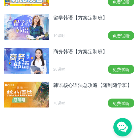
免费试听
金在中：最近韩流明星有很多。大家都很帅并且魅力
四射。虽然保持内在不变也很重要，尽量延缓外表的
留学韩语【方案定制班】
老化。想想我突然掉头发的样子吧。
-군 생활 중 가장 힘들었던 일은?
10课时
免费试听
-军队生活中最累的是？
김재중: 사람이다. 군대는 전국에서 각기 다른 남자
商务韩语【方案定制班】
들이 모이는 곳이다. 잘 섞이고 싶은데 나를 보는 그
들의 시선이 평범하진 않았다. 연예인이라는 편견을
20课时
免费试听
깨고 싶어서 오히려 오버를 많이 했다. 그런 모습을
좋게 봐주는 사람도 있었지만 그렇지 않은 사람도 있
었다. 진급을 할수록 후임들과 편해져야 한다는데 나
韩语核心语法总攻略【随到随学班】
는 후임에게도 계속 좋은 모습만 보여줘야 했다. 그
래도 그들은 나를 ‘좋은 선임’으로 기억하겠지?(웃음)
70课时
免费试听
金在中：是人。军队是全国各地男人们聚集的地方。
想融入他们但是他们看我的视线并不一般。想打消对
明星的偏见反而有点夸张。 虽然有看好我的人也有
很多不看好我的人。越是晋级越是要和后辈们相处融
洽才是，我一直给后辈展现了较好的一面。不管怎样