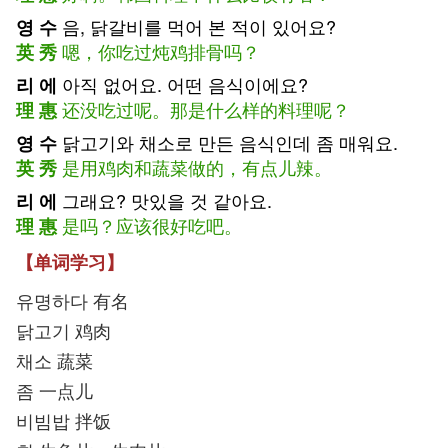
음, 닭갈비를 먹어 본 적이 있어요?
영 수
嗯，你吃过炖鸡排骨吗？
英 秀
아직 없어요. 어떤 음식이에요?
리 에
还没吃过呢。那是什么样的料理呢？
理 惠
닭고기와 채소로 만든 음식인데 좀 매워요.
영 수
是用鸡肉和蔬菜做的，有点儿辣。
英 秀
그래요? 맛있을 것 같아요.
리 에
是吗？应该很好吃吧。
理 惠
【单词学习】
유명하다 有名
닭고기 鸡肉
채소 蔬菜
좀 一点儿
비빔밥 拌饭