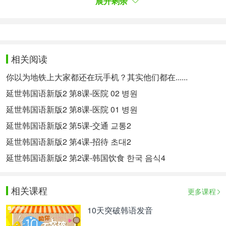
展开剩余
容。"-는데, 은데/ㄴ데" 前面的内容有引出后续话题的
作用。
动词词干、过去时后面用"-는데"；形容词词干末音节
是开音节时用"-ㄴ데"，闭音节时用"-은데"；体词谓词
相关阅读
形后面用"-ㄴ데"。"있다/없다"不管做动词或形容词，
你以为地铁上大家都还在玩手机？其实他们都在......
包括它们组合成的单词，固定是+는데。
延世韩国语新版2 第8课-医院 02 병원
이 사과는 한 개에 1,000원인데 달고 맛있어요.
延世韩国语新版2 第8课-医院 01 병원
这个苹果一个1000元，很甜很好吃。
延世韩国语新版2 第5课-交通 교통2
이분은 우리 선생님인데 아주 친절한 분이에요.
延世韩国语新版2 第4课-招待 초대2
这位是我们的老师，非常亲切。
延世韩国语新版2 第2课-韩国饮食 한국 음식4
이곳은 제주도인데 경치가 정말 아름다워요.
这里是济州岛，景色真的很美。
相关课程
更多课程
10天突破韩语发音
이 가방은 어머니께 받았는데 튼튼하고 쓰기 편해요.
这个包是妈妈送给我的，不仅结实，用起来也方便。