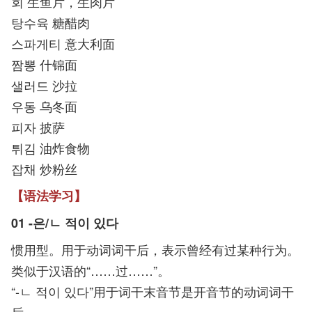
회 生鱼片，生肉片
탕수육 糖醋肉
스파게티 意大利面
짬뽕 什锦面
샐러드 沙拉
우동 乌冬面
피자 披萨
튀김 油炸食物
잡채 炒粉丝
【语法学习】
01
-은/ㄴ 적이 있다
惯用型。用于动词词干后，表示曾经有过某种行为。
类似于汉语的“……过……”。
“-ㄴ 적이 있다”用于词干末音节是开音节的动词词干