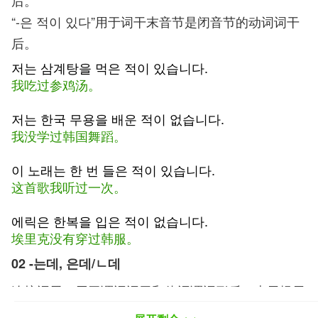
后。
“-은 적이 있다”用于词干末音节是闭音节的动词词干
后。
저는 삼계탕을 먹은 적이 있습니다.
我吃过参鸡汤。
저는 한국 무용을 배운 적이 없습니다.
我没学过韩国舞蹈。
이 노래는 한 번 들은 적이 있습니다.
这首歌我听过一次。
에릭은 한복을 입은 적이 없습니다.
埃里克没有穿过韩服。
02
-는데, 은데/ㄴ데
连接词尾。用于谓词词干和体词谓词形后，表示提示
说明，即前句提示背景、状况，后句阐述具体内