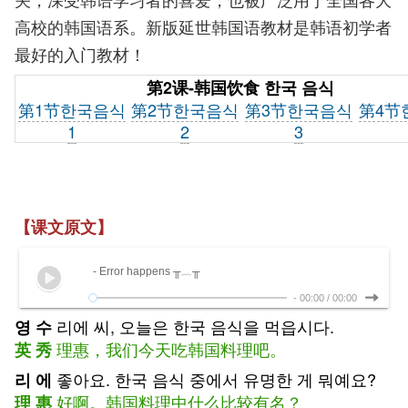
高校的韩国语系。新版延世韩国语教材是韩语初学者
最好的入门教材！
第2课-韩国饮食 한국 음식
第1节한국음식
第2节한국음식
第3节한국음식
第4节
1
2
3
【课文原文】
- Error happens ╥﹏╥
-
00:00
/
00:00
리에 씨, 오늘은 한국 음식을 먹읍시다.
영 수
理惠，我们今天吃韩国料理吧。
英 秀
좋아요. 한국 음식 중에서 유명한 게 뭐예요?
리 에
好啊。韩国料理中什么比较有名？
理 惠