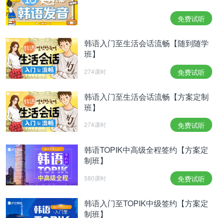
更多新版延世韩国语教程信息>>
免费试听
以上内容为第三方机构提供的参考版本，仅供学习交
韩语入门至生活会话流畅【随到随学
流使用。
班】
相关热点：
新延世韩国语
韩语入门教材
学韩语
274课时
免费试听
韩语入门至生活会话流畅【方案定制
班】
274课时
免费试听
韩语TOPIK中高级全程签约【方案定
制班】
580课时
免费试听
韩语入门至TOPIK中级签约【方案定
制班】