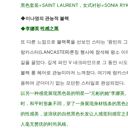
黑色套装=SAINT LAURENT，女式衬衫=SONIA RYK
◆이나영의 관능적 블랙
◆李娜英 性感
之黑
또 다른 느낌으로 블랙룩을 선보인 스타는 '원빈의 그녀
랑카스터(LANCASTER)론칭 행사에 참석해 평소 
길을 끌었다. 깊게 파인 V 네크라인으로 그 동안 
블랙 롱 헤어로 관능미마저 느껴졌다. 여기에 랑카스
용하여 군더더기 없는 모던한 스타일로 완성되었다.
以另一种感觉展现黑色装的明星—“元彬的她”李娜英。她
时，和平时形象不同，穿了一身展现身材线条的黑色
的性感美，波浪状的自然黑色长发让人感觉到感官之美
人毫无赘疣的时尚风格。