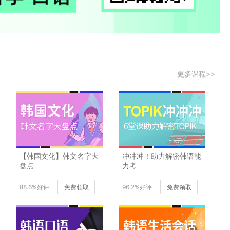
更多课程>>
【韩国文化】韩文名字大
冲冲冲！助力解密韩语能
盘点
力考
88.6%好评
免费领取
96.2%好评
免费领取