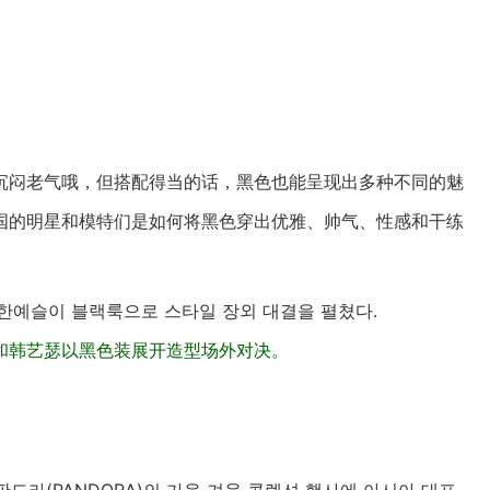
沉闷老气哦，但搭配得当的话，黑色也能呈现出多种不同的魅
国的明星和模特们是如何将黑色穿出优雅、帅气、性感和干练
, 한예슬이 블랙룩으로 스타일 장외 대결을 펼쳤다.
和韩艺瑟以黑色装展开造型场外对决。