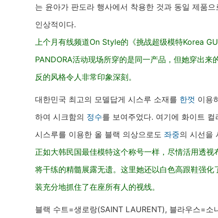
는 윤아가 판도라 행사에서 착용한 것과 동일 제품으
인상적이다.
上个月有线频道On Style的《挑战超级模特Korea 
PANDORA活动现场所穿的是同一产品，但她穿出
反的风格令人非常印象深刻。
대한민국 최고의 모델답게 시스루 소재를
한껏
이용하
하여 시크함의
정수
를 보여주었다. 여기에 화이트 컬
시스루를 이용한 올 블랙 의상으로도
좌중
의 시선을
正如大韩民国最佳模特这个称号一样，尽情活用透视
将干练的精髓展露无遗。这里她还以白色高跟鞋强化
装充分地抓住了在座所有人的视线。
블랙 수트=생로랑(SAINT LAURENT), 블라우스=소니아