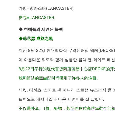
가방=랑카스터(LANCASTER)
皮包=LANCASTER
◆ 한예슬의 세련된 블랙
◆韩艺瑟 成熟之黑
지난 8월 22일 현대백화점 무역센터점 덱케(DECK
이 아름다운 외모와 함께 심플한 블랙 앤 화이트 패션
8月22日举行的现代百货商店贸易中心店DECKE
貌和简洁的黑白配时尚吸引了许多人的注目。
재킷, 티셔츠, 스커트 뿐 아니라 스트랩 슈즈까지 올
트백으로 패셔니스타 다운 세련미를 잘 살렸다.
不仅是外套、T恤、短裙，甚至连皮质高跟凉鞋全部