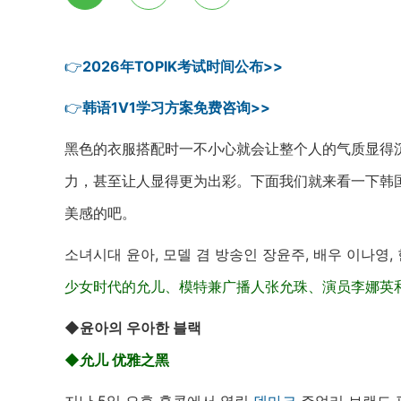
👉
2026年TOPIK考试时间公布>>
👉
韩语1V1学习方案免费咨询>>
黑色的衣服搭配时一不小心就会让整个人的气质显得
力，甚至让人显得更为出彩。下面我们就来看一下韩
美感的吧。
소녀시대 윤아, 모델 겸 방송인 장윤주, 배우 이나영
少女时代的允儿、模特兼广播人张允珠、演员李娜英
◆윤아의 우아한 블랙
◆允儿 优雅
之黑