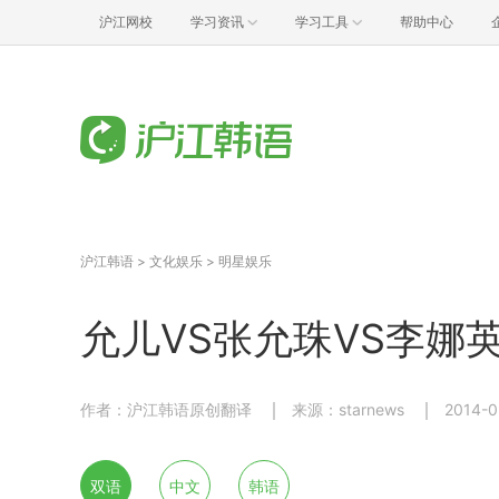
沪江网校
学习资讯
学习工具
帮助中心
沪江韩语
>
文化娱乐
>
明星娱乐
允儿VS张允珠VS李娜
作者：沪江韩语原创翻译
来源：starnews
2014-0
双语
中文
韩语