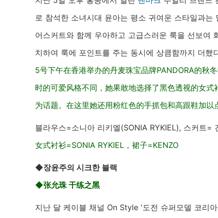
지난 5일 오후 홍콩에서 열린
덴마크
주얼리 브랜드 판
로 참석한 소녀시대 윤아는 평소 귀여운 스타일과는 
어스커트와 함께 우아하고 고급스러운 룩을 선보여 화
치하여 룩에 포인트를 주는 동시에 상큼함까지 더했다
5号下午在香港举办的丹麦珠宝品牌PANDORA的
时的可爱风格不同，她果敢地选择了黑色透视的女式
为话题。在这里她还用粉红色的手抓包和高跟鞋加以
블라우스=소니아 리키엘(SONIA RYKIEL), 스커트= 
女式衬衫=SONIA RYKIEL，裙子=KENZO
◆장윤주의 시크한 블랙
◆张允珠 干练
之黑
지난 달 케이블 채널 On Style '도전 슈퍼모델 코리