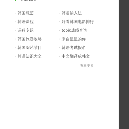
韩国综艺
韩语输入法
韩语课程
好看韩国电影排行
课程专题
topik成绩查询
韩国旅游攻略
来自星星的你
韩国综艺节目
韩语考试报名
韩语知识大全
中文翻译成韩文
topik初级考试真题
韩国大学
查看更多
韩国电影排行榜
韩国电视剧排行榜
韩国明星排行榜
韩语怎么说
四级成绩查询
六级成绩查询
topik中高级备考
韩语学习入门
李敏镐最新电视剧
日语一级报名
日语五十音图
韩语等级考试
英语单词大全
韩语入门学习