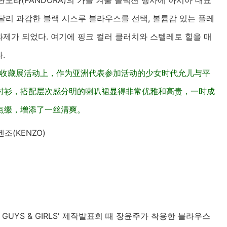
도라(PANDORA)의 가을 겨울 콜렉션 행사에 아시아 대표
달리 과감한 블랙 시스루 블라우스를 선택, 볼륨감 있는 플레
제가 되었다. 여기에 핑크 컬러 클러치와 스텔레토 힐을 매
.
秋冬收藏展活动上，作为亚洲代表参加活动的少女时代允儿与平
衬衫，搭配层次感分明的喇叭裙显得非常优雅和高贵，一时成
点缀，增添了一丝清爽。
겐조(KENZO)
아 GUYS & GIRLS' 제작발표회 때 장윤주가 착용한 블라우스