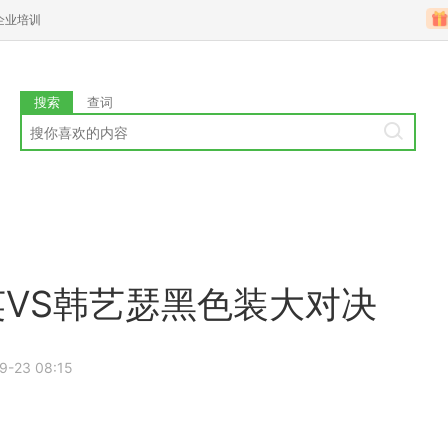
企业培训
搜索
查词
英VS韩艺瑟黑色装大对决
9-23 08:15