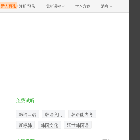
注册/登录
我的课程
学习方案
消息
免费试听
韩语口语
韩语入门
韩语能力考
新标韩
韩国文化
延世韩国语