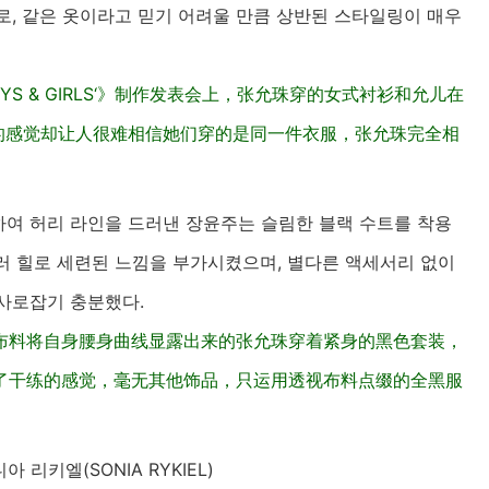
로, 같은 옷이라고 믿기 어려울 만큼 상반된 스타일링이 매우
GUYS & GIRLS‘》制作发表会上，张允珠穿的女式衬衫和允儿在
来的感觉却让人很难相信她们穿的是同一件衣服，张允珠完全相
여 허리 라인을 드러낸 장윤주는 슬림한 블랙 수트를 착용
러 힐로 세련된 느낌을 부가시켰으며, 별다른 액세서리 없이
 사로잡기 충분했다.
布料将自身腰身曲线显露出来的张允珠穿着紧身的黑色套装，
了干练的感觉，毫无其他饰品，只运用透视布料点缀的全黑服
 리키엘(SONIA RYKIEL)