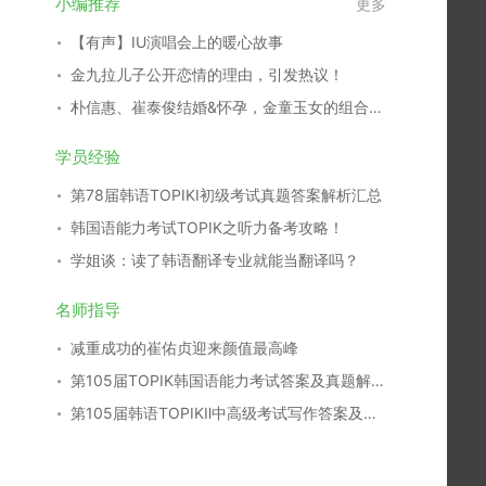
小编推荐
更多
【有声】IU演唱会上的暖心故事
金九拉儿子公开恋情的理由，引发热议！
朴信惠、崔泰俊结婚&怀孕，金童玉女的组合结成正果！
学员经验
第78届韩语TOPIKⅠ初级考试真题答案解析汇总
韩国语能力考试TOPIK之听力备考攻略！
学姐谈：读了韩语翻译专业就能当翻译吗？
名师指导
减重成功的崔佑贞迎来颜值最高峰
第105届TOPIK韩国语能力考试答案及真题解析汇总
第105届韩语TOPIKⅡ中高级考试写作答案及真题解析