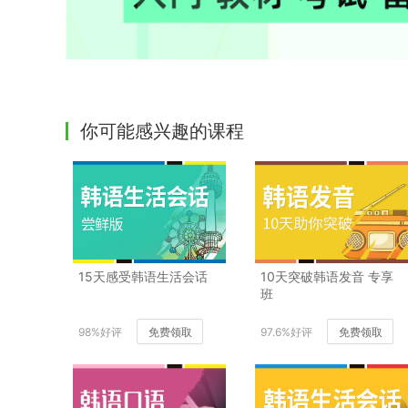
你可能感兴趣的课程
15天感受韩语生活会话
10天突破韩语发音 专享
班
98%好评
免费领取
97.6%好评
免费领取