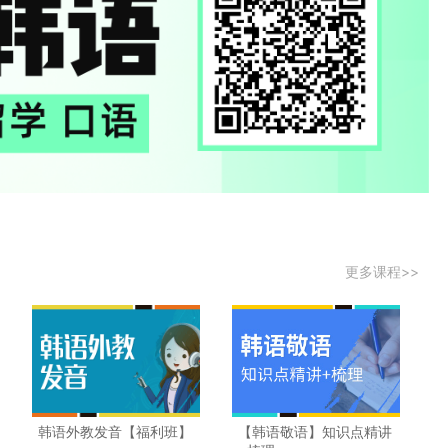
更多课程>>
韩语外教发音【福利班】
【韩语敬语】知识点精讲