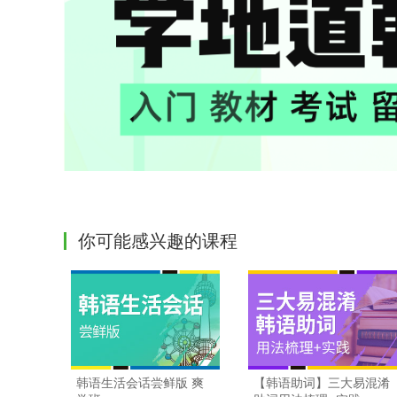
你可能感兴趣的课程
韩语生活会话尝鲜版 爽
【韩语助词】三大易混淆