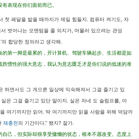
没有表现在你们面前而已。
 첫 페달을 밟을 때까지가 제일 힘들지. 컴퓨터 켜기도, 자
에서 벗어나는 모멘텀을 줄 의지가, 머물러 있으려는 관성
’의 합당한 정의라고 생각해.
板的第一脚是最累的，开计算机、驾驶车辆起步、生活都是如
战胜惯性的强大意志，我认为意志匮乏才是你们说的低迷的准
은 하면서도 그 게으른 일상에 익숙해져서 그걸 즐기고 있
 실은 그걸 즐기고 있단 말이지. 실은 자네 도 슬럼프를, 아
글을 여기까지만 읽어. 딱 여기까지만 읽을 사람을 위해 덕담까
한
재충전
의 기간이다.” 됐지? 잘가.
的自己，但实际却很享受慵懒的状态，根本不愿改变。态度上