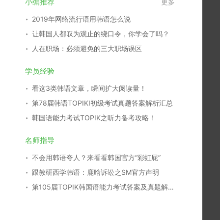
小编推荐
更多
2019年网络流行语用韩语怎么说
让韩国人都叹为观止的绕口令，你学会了吗？
人在职场：必须避免的三大职场误区
学员经验
看这3类韩语文章，瞬间扩大阅读量！
第78届韩语TOPIKⅠ初级考试真题答案解析汇总
韩国语能力考试TOPIK之听力备考攻略！
名师指导
不会用韩语夸人？来看看韩国官方“彩虹屁”
跟教研西学韩语：鹿晗诉讼之SM官方声明
第105届TOPIK韩国语能力考试答案及真题解析汇总