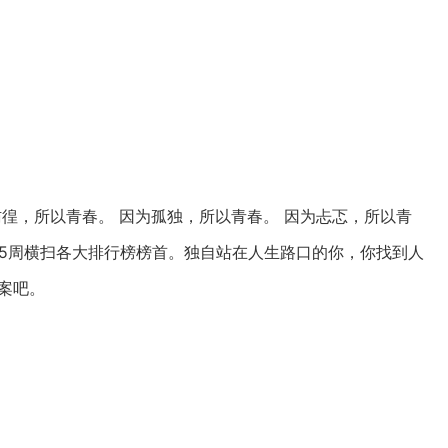
彷徨，所以青春。 因为孤独，所以青春。 因为忐忑，所以青
，45周横扫各大排行榜榜首。独自站在人生路口的你，你找到人
案吧。