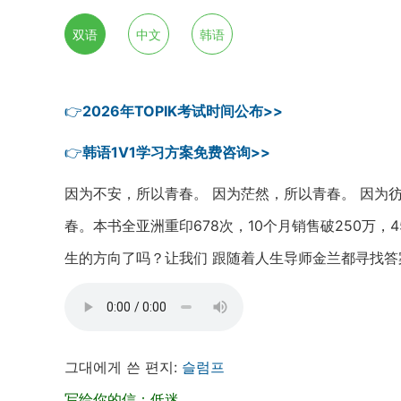
双语
中文
韩语
👉
2026年TOPIK考试时间公布>>
👉
韩语1V1学习方案免费咨询>>
因为不安，所以青春。 因为茫然，所以青春。 因为
春。本书全亚洲重印678次，10个月销售破250万
生的方向了吗？让我们 跟随着人生导师金兰都寻找答
그대에게 쓴 편지:
슬럼프
写给你的信：低迷