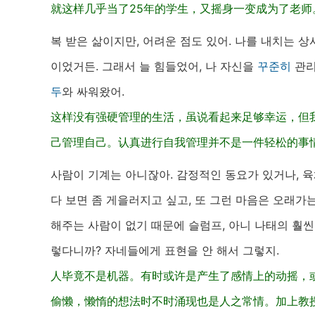
就这样几乎当了25年的学生，又摇身一变成为了老师
복 받은 삶이지만, 어려운 점도 있어. 나를 내치는 상
이었거든. 그래서 늘 힘들었어, 나 자신을
꾸준히
관리
두
와 싸워왔어.
这样没有强硬管理的生活，虽说看起来足够幸运，但
己管理自己。认真进行自我管理并不是一件轻松的事情
사람이 기계는 아니잖아. 감정적인 동요가 있거나, 육
다 보면 좀 게을러지고 싶고, 또 그런 마음은 오래가
해주는 사람이 없기 때문에 슬럼프, 아니 나태의 훨씬
렇다니까? 자네들에게 표현을 안 해서 그렇지.
人毕竟不是机器。有时或许是产生了感情上的动摇，
偷懒，懒惰的想法时不时涌现也是人之常情。加上教