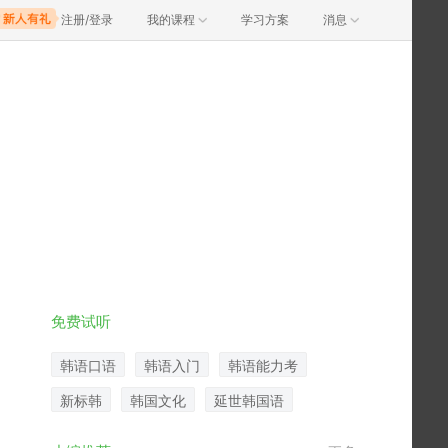
注册/登录
我的课程
学习方案
消息
免费试听
韩语口语
韩语入门
韩语能力考
新标韩
韩国文化
延世韩国语