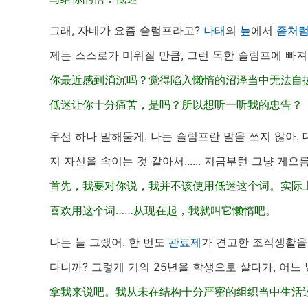
그래, 자네가 요즘 슬럼프라고?
나태
의
늪
에서
좀처
제는 스스로가 미워질 만큼, 그런 독한 슬럼프에 빠져
你最近感到消沉吗？觉得陷入懒惰的沼泽当中无法自
低迷让你十分痛苦，是吗？所以想听一听我的忠告？
우선 하나 말해둘게. 나는 슬럼프란 말을 쓰지 않아. 대
지 자신을 속이는 것 같아서...... 지금부턴 그냥 게으
首先，我要对你说，我并不该使用低迷这个词。实际
喜欢用这个词……从现在起，我就叫它懒惰吧。
나는 늘 그랬어. 한 번도
관료제
가 견고한 조직생활을
다니까? 그렇게 거의 25년을 학생으로 살다가, 어느 
拿我来说吧。我从未在结构十分严密的组织当中生活