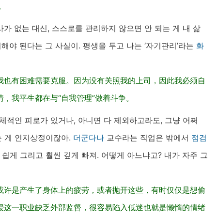
。
사가 없는 대신, 스스로를 관리하지 않으면 안 되는 게 내 삶
해야 된다는 그 사실이. 평생을 두고 나는 ‘자기관리’라는
화
我也有困难需要克服。因为没有关照我的上司，因此我必须自
，我平生都在与“自我管理”做着斗争。
체적인 피로가 있거나, 아니면 다 제외하고라도, 그냥 어쩌
는 게 인지상정이잖아.
더군다나
교수라는 직업은 밖에서
점검
 쉽게 그리고 훨씬 깊게 빠져. 어떻게 아느냐고? 내가 자주 그
或许是产生了身体上的疲劳，或者抛开这些，有时仅仅是想偷
授这一职业缺乏外部监督，很容易陷入低迷也就是懒惰的情绪