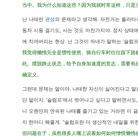
当中。我为什么知道这些？因为我就时常这样，只是
난 나태란
관성
의 문제라고 생각해. 자전거는 올라타서
동차 시동 걸기도, 사는 것도 마찬가지야. 정지 상태
에 치여버리는 현상. 난 그것이 자네가 말하는 ‘슬럼프
我觉得懒惰完全是惯性使然。骑自行车时往往踩下踏
此。摆脱静止状态，给予自身加速度的意志，需要有
确定义。
그런데 문제는 말이야. 나태한 자신이 싫어진다고 말
단 말이지. ‘슬럼프’에서 벗어나고 싶다고 말하면서도,
니 오랜만의 연속된 나태를 즐기고 있는 거라면 이 
지 한마디 해줄게. “슬럼프란 더 생산적인 내일을 위
但问题在于，虽然很多人嘴上说着如何如何憎恨懒惰