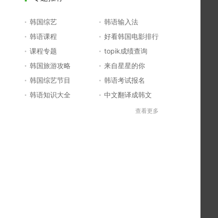
韩国综艺
韩语输入法
韩语课程
好看韩国电影排行
课程专题
topik成绩查询
韩国旅游攻略
来自星星的你
韩国综艺节目
韩语考试报名
韩语知识大全
中文翻译成韩文
topik初级考试真题
韩国大学
查看更多
韩国电影排行榜
韩国电视剧排行榜
韩国明星排行榜
韩语怎么说
四级成绩查询
六级成绩查询
topik中高级备考
韩语学习入门
李敏镐最新电视剧
日语一级报名
日语五十音图
韩语等级考试
英语单词大全
韩语入门学习