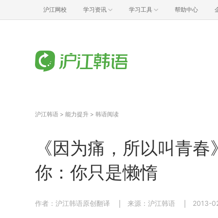
沪江网校
学习资讯
学习工具
帮助中心
沪江韩语
>
能力提升
>
韩语阅读
《因为痛，所以叫青春
你：你只是懒惰
作者：沪江韩语原创翻译
来源：沪江韩语
2013-0