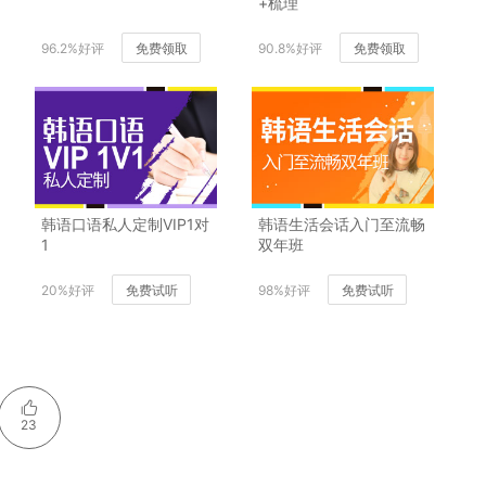
+梳理
96.2%好评
免费领取
90.8%好评
免费领取
韩语口语私人定制VIP1对
韩语生活会话入门至流畅
1
双年班
20%好评
免费试听
98%好评
免费试听
23