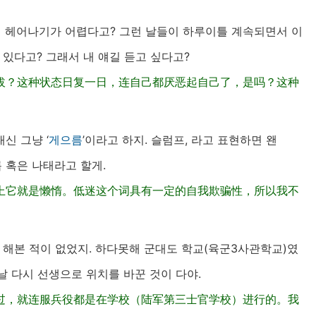
럼
헤어나기가 어렵다고? 그런 날들이 하루이틀 계속되면서 이
 있다고? 그래서 내 얘길 듣고 싶다고?
拔？这种状态日复一日，连自己都厌恶起自己了，是吗？这种
신 그냥 ‘
게으름
’이라고 하지. 슬럼프, 라고 표현하면 왠
름 혹은 나태라고 할게.
上它就是懒惰。低迷这个词具有一定的自我欺骗性，所以我不
 해본 적이 없었지. 하다못해 군대도 학교(육군3사관학교)였
날 다시 선생으로 위치를 바꾼 것이 다야.
过，就连服兵役都是在学校（陆军第三士官学校）进行的。我