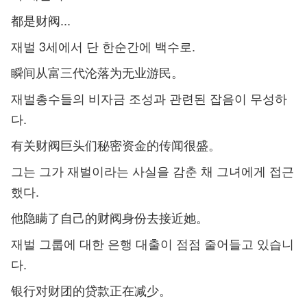
都是财阀...
재벌 3세에서 단 한순간에 백수로.
瞬间从富三代沦落为无业游民。
재벌총수들의 비자금 조성과 관련된 잡음이 무성하
다.
有关财阀巨头们秘密资金的传闻很盛。
그는 그가 재벌이라는 사실을 감춘 채 그녀에게 접근
했다.
他隐瞒了自己的财阀身份去接近她。
재벌 그룹에 대한 은행 대출이 점점 줄어들고 있습니
다.
银行对财团的贷款正在减少。