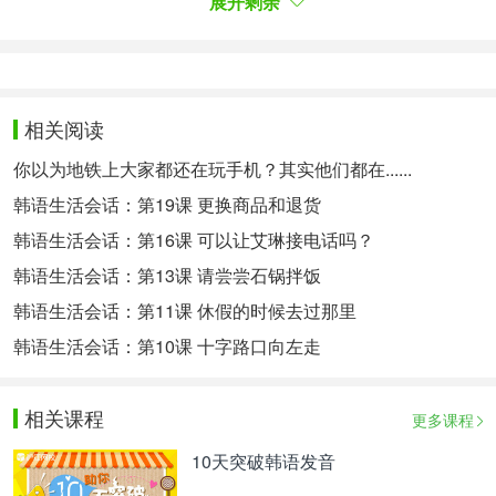
展开剩余
参加韩语考试模拟可以让你更好地了解考试形式和难
度，找到自己需要改进的地方。通过模拟考试，还可
以锻炼自己的应试能力，让自己在考试前更加自信。
特别提醒：如果您对韩语语言学习感兴趣，想要深入
相关阅读
学习，可以了解沪江网校精品课程，量身定制高效实
你以为地铁上大家都还在玩手机？其实他们都在......
用的个性化学习方案，专属督导全程伴学。扫一扫定
韩语生活会话：第19课 更换商品和退货
制专属课程
韩语生活会话：第16课 可以让艾琳接电话吗？
以上是为大家介绍的韩语财阀的读音以及相关的使用
韩语生活会话：第13课 请尝尝石锅拌饭
例句，希望可以切实帮助到大家。更多韩语学习相关
韩语生活会话：第11课 休假的时候去过那里
信息，可以关注沪江网查询。
韩语生活会话：第10课 十字路口向左走
相关热点：
拥抱太阳的月亮
相关课程
更多课程
10天突破韩语发音