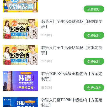
4、音的缩略, 脱落与添加现象
免费试听
ㄱ. 在韩国语中, 部分音有缩略或脱落的现象
쓰어라->써라 보아라->봐라
韩语入门至生活会话流畅【随到随学
班】
푸어서->퍼서 치어서->쳐서
274课时
免费试听
솔+나무->소나무 딸님->따님
바늘+질->바느질
韩语入门至生活会话流畅【方案定制
班】
上面的例子中, 既有三个音节变为两个音节的现象, 也
274课时
免费试听
有虽然音节没发生变化, 但ㄹ韵尾脱落的现象
ㄴ. 在部分合成词中, 还有添加音的现象
韩语TOPIK中高级全程签约【方案定
制班】
콫+잎->꽃잎[꼰닙] 늑막+염->늑막염[능망념]
580课时
免费试听
콩+엿->콩엿[콩녇] 신+여성->신여성[신녀성]
韩语入门至TOPIK中级签约【方案定
코+등->콧등[코뜽/콛뜽] 배+머리->뱃머리[밴머리]
制班】