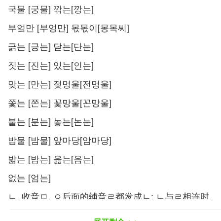
국물 [궁물] 깎는[깡는]
부엌만 [부엉만] 몫몫이[몽목씨]
긁는 [긍는] 닫는[단는]
짓는 [진는] 있는[인는]
맞는 [만는] 젖멍울[전멍울]
쫓는 [쫀는] 꽃망울[꼰망울]
붙는 [분는] 놓는[논는]
밥물 [밤물] 앞마당[암마당]
밟는 [밤는] 읊는[음는]
없는 [엄는]
ㄴ. 收音ㅁ, ㅇ后面的辅音ㄹ都发成ㄴ; ㄴ与ㄹ相连时,
不论ㄹ 音在ㄴ的前面还是后面 ㄴ 都发成ㄹ音