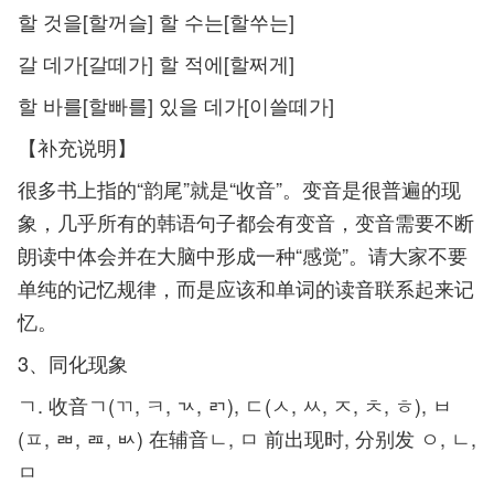
할 것을[할꺼슬] 할 수는[할쑤는]
갈 데가[갈떼가] 할 적에[할쩌게]
할 바를[할빠를] 있을 데가[이쓸떼가]
【补充说明】
很多书上指的“韵尾”就是“收音”。变音是很普遍的现
象，几乎所有的韩语句子都会有变音，变音需要不断
朗读中体会并在大脑中形成一种“感觉”。请大家不要
单纯的记忆规律，而是应该和单词的读音联系起来记
忆。
3、同化现象
ㄱ. 收音ㄱ(ㄲ, ㅋ, ㄳ, ㄺ), ㄷ(ㅅ, ㅆ, ㅈ, ㅊ, ㅎ), ㅂ
(ㅍ, ㄼ, ㄿ, ㅄ) 在辅音ㄴ, ㅁ 前出现时, 分别发 ㅇ, ㄴ,
ㅁ