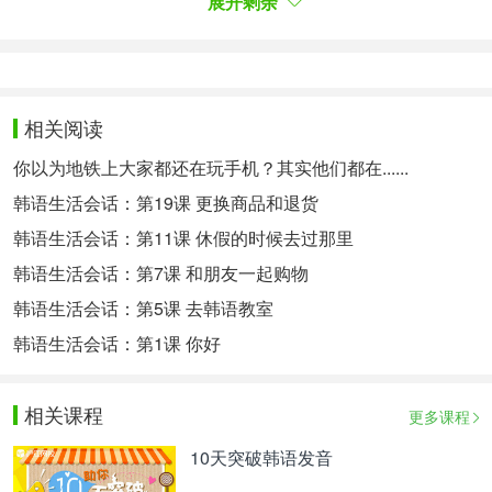
展开剩余
침략 [침냑] 侵略 향로 [향노] 香炉
대통령 [대통녕] 总统 담력 [담녁] 胆识
난로 [날로] 暖炉 천리 [철리] 千里
相关阅读
ㄷ. 在一部分汉字词中, 收音ㄱ, ㅂ 与 ㄹ 相连时, ㄹ
你以为地铁上大家都还在玩手机？其实他们都在......
发成 ㄴ
韩语生活会话：第19课 更换商品和退货
백리 [백니-뱅니] 百里 십리 [십니-심니] 十里
韩语生活会话：第11课 休假的时候去过那里
협력 [협녁-혐녁] 合作 막론 [막논-망논] 不论
韩语生活会话：第7课 和朋友一起购物
ㄹ. 收音ㄷ, ㅌ, ㄾ与助词或接尾词-이相连时, 发为 ㅈ,
韩语生活会话：第5课 去韩语教室
ㅊ 音, 并成为后一个音节的首音
韩语生活会话：第1课 你好
땀받이 [땀바지] 굳이 [구지]
相关课程
미닫이 [미다지] 밭이 [바치]
更多课程
10天突破韩语发音
벼훒이 [벼훌치]