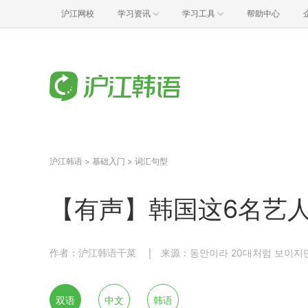
沪江网校
学习资讯
学习工具
帮助中心
沪江韩语
>
基础入门
>
词汇句型
【有声】韩国这6名艺人
作者：沪江韩语干菜
来源：동안이라 20대처럼 보이지만 
双语
中文
韩语