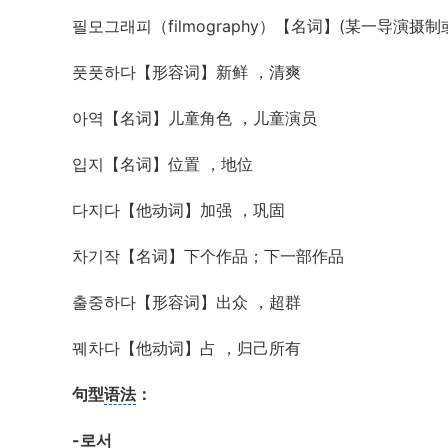
필모그래피（filmography）【名词】(某一导演
풋풋하다【形容词】新鲜 ，清爽
아역【名词】儿童角色 ，儿童演员
입지【名词】位置 ，地位
다지다【他动词】加强 ，巩固
차기작【名词】下个作品；下一部作品
출중하다【形容词】出众 ，超群
꿰차다【他动词】占 ，归己所有
句型
语法
：
-로서