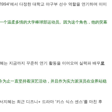
라 1994'에서 다정한 대학교 야구부 선수 역할을 연기하며 이미
演的是一个温柔多情的大学棒球部运动员。因为这个角色，他的荧幕
서지혜는 지금까지 꾸준히 연기 활동을 이어오며 실력파 배우
로
。至今为止一直坚持着演艺活动，并且作为实力派演员在业界站稳
 서지혜는 최근 디즈니+ 드라마 '키스 식스 센스'를 마친 후