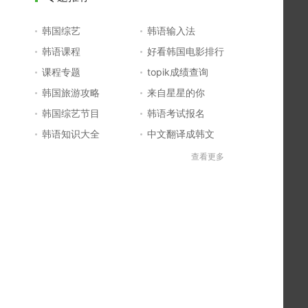
韩国综艺
韩语输入法
韩语课程
好看韩国电影排行
课程专题
topik成绩查询
韩国旅游攻略
来自星星的你
韩国综艺节目
韩语考试报名
韩语知识大全
中文翻译成韩文
topik初级考试真题
韩国大学
查看更多
韩国电影排行榜
韩国电视剧排行榜
韩国明星排行榜
韩语怎么说
四级成绩查询
六级成绩查询
topik中高级备考
韩语学习入门
李敏镐最新电视剧
日语一级报名
日语五十音图
韩语等级考试
英语单词大全
韩语入门学习