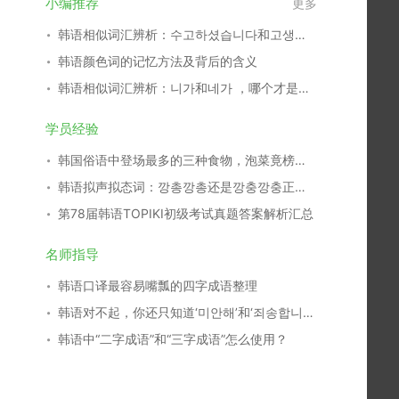
小编推荐
更多
韩语相似词汇辨析：수고하셨습니다和고생하셨습니다
韩语颜色词的记忆方法及背后的含义
韩语相似词汇辨析：니가和네가 ，哪个才是标准语？
学员经验
韩国俗语中登场最多的三种食物，泡菜竟榜上无名
韩语拟声拟态词：깡총깡총还是깡충깡충正确？
第78届韩语TOPIKⅠ初级考试真题答案解析汇总
名师指导
韩语口译最容易嘴瓢的四字成语整理
韩语对不起，你还只知道‘미안해’和‘죄송합니다’？
韩语中“二字成语”和“三字成语”怎么使用？