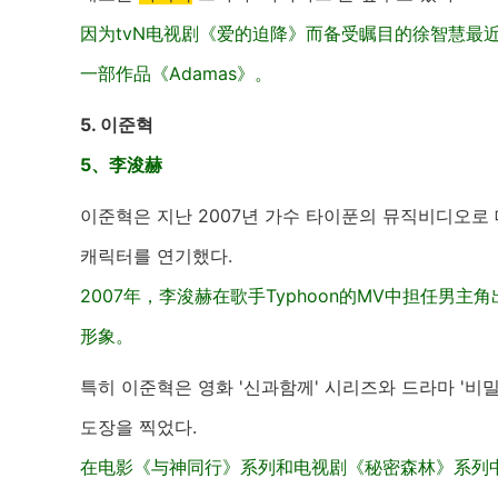
因为tvN电视剧《爱的迫降》而备受瞩目的徐智慧最
一部作品《Adamas》。
5. 이준혁
5、李浚赫
이준혁은 지난 2007년 가수 타이푼의 뮤직비디오로
캐릭터를 연기했다.
2007年，李浚赫在歌手Typhoon的MV中担任
形象。
특히 이준혁은 영화 '신과함께' 시리즈와 드라마 '비
도장을 찍었다.
在电影《与神同行》系列和电视剧《秘密森林》系列