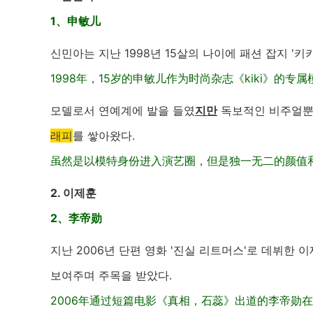
1、申敏儿
신민아는 지난 1998년 15살의 나이에 패션 잡지 '키
1998年，15岁的申敏儿作为时尚杂志《kiki》的专
모델로서 연예계에 발을 들였
지만
독보적인 비주얼뿐
래피
를 쌓아왔다.
虽然是以模特身份进入演艺圈，但是独一无二的颜值
2. 이제훈
2、李帝勋
지난 2006년 단편 영화 '진실 리트머스'로 데뷔한 이
보여주며 주목을 받았다.
2006年通过短篇电影《真相，石蕊》出道的李帝勋在