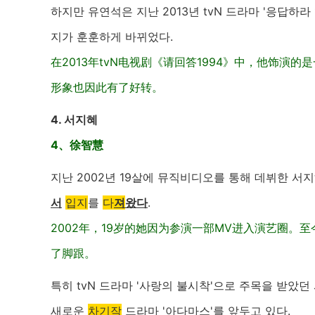
하지만 유연석은 지난 2013년 tvN 드라마 '응답하
지가 훈훈하게 바뀌었다.
在2013年tvN电视剧《请回答1994》中，他饰
形象也因此有了好转。
4. 서지혜
4、徐智慧
지난 2002년 19살에 뮤직비디오를 통해 데뷔한 
서
입지
를
다
져
왔다
.
2002年，19岁的她因为参演一部MV进入演艺圈
了脚跟。
특히 tvN 드라마 '사랑의 불시착'으로 주목을 받았던
새로운
차기작
드라마 '아다마스'를 앞두고 있다.