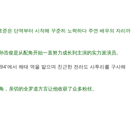
한 손호준은 단역부터 시작해 꾸준히 노력하다 주연 배우의 자리까
出道的孙浩俊是从配角开始一直努力成长到主演的实力派演员。
1994'에서 해태 역을 맡으며 친근한 전라도 사투리를 구사해
太一角，亲切的全罗道方言让他收获了众多粉丝。