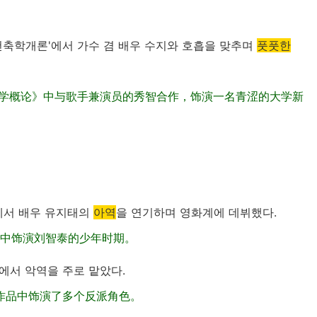
'건축학개론'에서 가수 겸 배우 수지와 호흡을 맞추며
풋풋한
筑学概论》中与歌手兼演员的秀智合作，饰演一名青涩的大学新
'에서 배우 유지태의
아역
을 연기하며 영화계에 데뷔했다.
片中饰演刘智泰的少年时期。
품에서 악역을 주로 맡았다.
作品中饰演了多个反派角色。