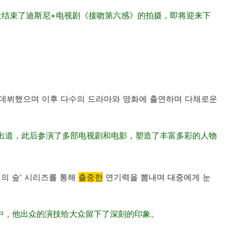
近结束了迪斯尼+电视剧《接吻第六感》的拍摄，即将迎来下
 데뷔했으며 이후 다수의 드라마와 영화에 출연하며 다채로운
男主角出道，此后参演了多部电视剧和电影，塑造了丰富多彩的人物
밀의 숲' 시리즈를 통해
출중한
연기력을 뽐내며 대중에게 눈
中，他出众的演技给大众留下了深刻的印象。