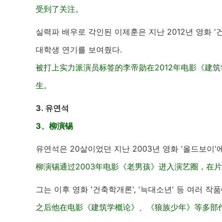
受到了关注。
실력파 배우로 각인된 이제훈은 지난 2012년 영화 
대학생 연기를 보여줬다.
被打上实力派演员标签的李帝勋在2012年电影《建
生。
3. 유연석
3、柳演锡
유연석은 20살이었던 지난 2003년 영화 '올드보이
柳演锡通过2003年电影《老男孩》进入演艺圈，在
그는 이후 영화 '건축학개론', '늑대소년' 등 여러 작
之后他在电影《建筑学概论》、《狼族少年》等多部