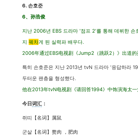
6. 손호준
6、孙浩俊
지난 2006년 EBS 드라마 '점프 2'를 통해 데뷔
지
꿰차
게 된 실력파 배우다.
2006年通过EBS电视剧《Jump2（跳跃2）》
특히 손호준은 지난 2013년 tvN 드라마 '응답하라 
두터운 팬층을 형성했다.
他在2013年tvN电视剧《请回答1994》中饰演海
今日
词汇
：
쥐띠【名词】属鼠
군살【名词】赘肉 ，肥肉