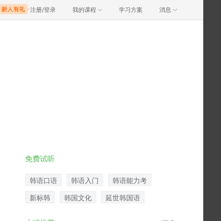
注册/登录
我的课程
学习方案
消息
免费试听
韩语口语
韩语入门
韩语能力考
新标韩
韩国文化
延世韩国语