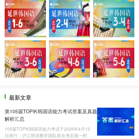
延世1-6册
延世2-4册
延
延世3-6册
延世4-6册
延
最新文章
第105届TOPIK韩国语能力考试答案及真题
解析汇总
105届TOPIK韩国语能力考试于2026年4月12
日举行，沪江韩语教学团队将在考后第一时